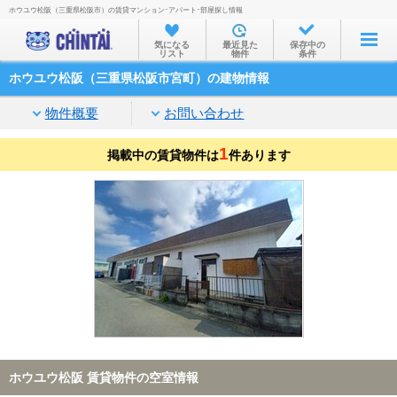
ホウユウ松阪（三重県松阪市）の賃貸マンション･アパート･部屋探し情報
お部屋を探す
気になる
最近見た
保存中の
リスト
物件
条件
沿線・駅から
ホウユウ松阪（三重県松阪市宮町）の建物情報
住所から
物件概要
お問い合わせ
家賃相場から
1
掲載中の賃貸物件は
通勤通学時間から
件あります
物件特集から
不動産会社から
TOP
ホウユウ松阪 賃貸物件の空室情報