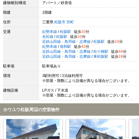
建物種別/構造
アパート／鉄骨造
階建
1階建
住所
三重県
松阪市
宮町
交通
紀勢本線
/
松阪駅
徒歩
10
分
名松線
/
松阪駅
徒歩
10
分
近鉄山田線・鳥羽線・志摩線
/
松阪駅
徒歩
10
分
紀勢本線
/
徳和駅
徒歩
42
分
近鉄山田線・鳥羽線・志摩線
/
松ケ崎駅
徒歩
44
分
近鉄山田線・鳥羽線・志摩線
/
東松阪駅
徒歩
18
分
駐車場
駐車場あり
環境
3駅利用可 / 2沿線利用可
※部屋・階数により設備が異なる場合がございます。
建物設備
LPガス / 下水道
※部屋・階数により設備が異なる場合がございます。
ホウユウ松阪周辺の空室物件