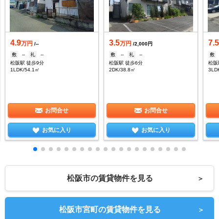
4.9
3.5
7.
万円
万円
/--
/2,000円
敷
--
礼
--
敷
--
礼
--
敷
松阪駅 徒歩9分
松阪駅 徒歩6分
松阪
1LDK/54.1㎡
2DK/38.8㎡
3LD
お問合せ
お問合せ
お気に入り
お気に入り
松阪市の賃貸物件を見る
＞
松阪市宮町の賃貸物件を見る
＞