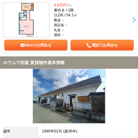
4.9万円
/ --
東向き / 1階
1LDK / 54.1㎡
敷金 --
保証金 --
礼金 --
償却 --
Webでお問合せ
電話でお問合せ
ホウユウ松阪 賃貸物件基本情報
築年
1990年02月 (築36年)