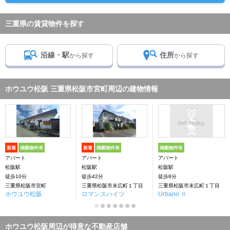
三重県の賃貸物件を探す
沿線・駅
住所
から探す
から探す
ホウユウ松阪 三重県松阪市宮町周辺の建物情報
新着
掲載物件有
新着
掲載物件有
掲載物件有
アパート
アパート
アパート
松阪駅
松阪駅
松阪駅
徒歩10分
徒歩42分
徒歩8分
三重県松阪市宮町
三重県松阪市末広町１丁目
三重県松阪市末広町１丁目
ホウユウ松阪
ロマンスハイツ
Urbano Ⅱ
ホウユウ松阪周辺が得意な不動産店舗