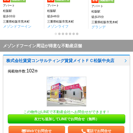
新着
掲載物件有
アパート
アパート
アパート
松阪駅
松阪駅
松阪駅
徒歩33分
徒歩46分
徒歩25分
三重県松阪市荒木町
三重県松阪市荒木町
三重県松阪市荒木町
メゾンドフーイン
メゾンライフ
グランデ
メゾンドフーイン周辺が得意な不動産店舗
株式会社賃貸コンサルティング賃貸メイトＦＣ松阪中央店
102
掲載物件数:
件
この物件はLINEで不動産会社へお問合せができます！
友だち追加してLINEでお問合せ（無料）
Webでお問合せ
電話でお問合せ