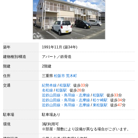
築年
1991年11月 (築34年)
建物種別/構造
アパート／鉄骨造
階建
2階建
住所
三重県
松阪市
荒木町
交通
紀勢本線
/
松阪駅
徒歩
33
分
名松線
/
松阪駅
徒歩
26
分
近鉄山田線・鳥羽線・志摩線
/
松阪駅
徒歩
33
分
近鉄山田線・鳥羽線・志摩線
/
松ケ崎駅
徒歩
34
分
近鉄山田線・鳥羽線・志摩線
/
東松阪駅
徒歩
47
分
駐車場
駐車場あり
環境
3駅利用可
※部屋・階数により設備が異なる場合がございます。