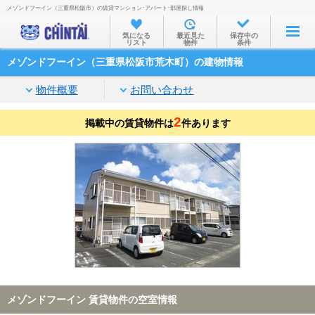
メゾンドフーイン（三重県松阪市）の賃貸マンション･アパート･部屋探し情報
お部屋を探す
気になる
最近見た
保存中の
リスト
物件
条件
沿線・駅から
メゾンドフーイン（三重県松阪市荒木町）の建物情報
住所から
物件概要
お問い合わせ
家賃相場から
2
掲載中の賃貸物件は
通勤通学時間から
件あります
物件特集から
不動産会社から
TOP
メゾンドフーイン 賃貸物件の空室情報