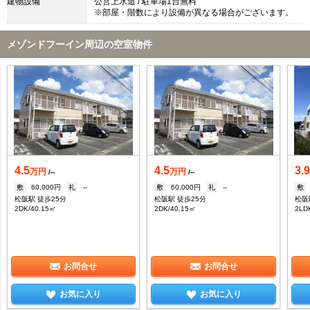
建物設備
公営上水道 / 駐車場1台無料
※部屋・階数により設備が異なる場合がございます。
メゾンドフーイン周辺の空室物件
4.5
4.5
3.
万円
万円
/--
/--
敷
60,000円
礼
--
敷
60,000円
礼
--
敷
松阪駅 徒歩25分
松阪駅 徒歩25分
松阪
2DK/40.15㎡
2DK/40.15㎡
2LD
お問合せ
お問合せ
お気に入り
お気に入り