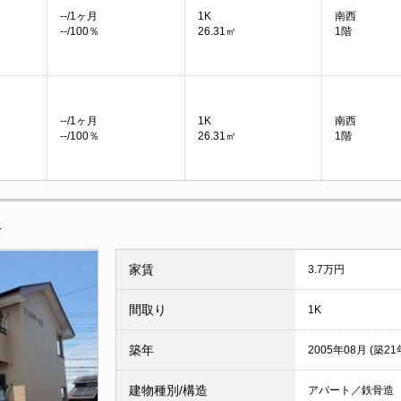
--/1ヶ月
1K
南西
--/100％
26.31㎡
1階
--/1ヶ月
1K
南西
--/100％
26.31㎡
1階
報
家賃
3.7万円
間取り
1K
築年
2005年08月 (築21
建物種別/構造
アパート／鉄骨造