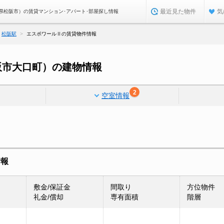
最近見た物件
気
県松阪市）の賃貸マンション･アパート･部屋探し情報
松阪駅
エスポワールⅡの賃貸物件情報
阪市大口町）の建物情報
2
空室情報
情報
敷金/保証金
間取り
方位物件
礼金/償却
専有面積
階層