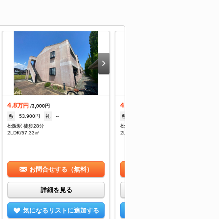
4.8
4.8
万円
万円
/3,000円
/3,000円
敷
53,900円
礼
--
敷
53,900円
礼
--
松阪駅 徒歩28分
松阪駅 徒歩28分
2LDK/57.33㎡
2LDK/57.33㎡
お問合せする（無料）
お問合せする（無料）
詳細を見る
詳細を見る
気になるリストに追加する
気になるリストに追加する