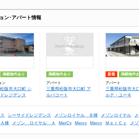
ョン･アパート情報
掲載物件あり
掲載物件あり
新着
掲載物件
ョン
アパート
アパート
松阪市大口町 シ
三重県松阪市大口町 ア
三重県松阪市大口
ドレジデンス
ルバコート
ルテ・ユーキ
ンス
シーサイドレジデンス
メゾンロイヤル Ｂ棟
メゾンロイヤル
メ
 Ａ棟
メゾン ロイヤル Ａ
MerCy
Mercy
Mercy
ＭｅｒＣｙ
メゾ