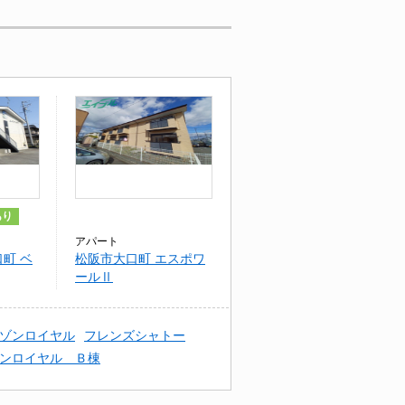
あり
アパート
町 ベ
松阪市大口町 エスポワ
ールⅡ
ゾンロイヤル
フレンズシャトー
ンロイヤル Ｂ棟