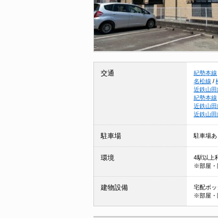
交通
紀勢本線
名松線
/
近鉄山田
紀勢本線
近鉄山田
近鉄山田
駐車場
駐車場あ
環境
4駅以上利
※部屋・
建物設備
宅配ボック
※部屋・