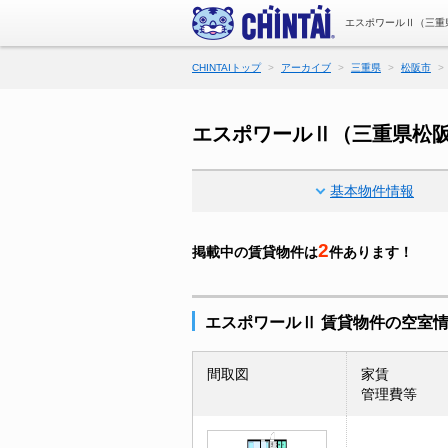
エスポワールⅡ（三重
CHINTAIトップ
アーカイブ
三重県
松阪市
エスポワールⅡ（三重県松
基本物件情報
2
掲載中の賃貸物件は
件あります！
エスポワールⅡ 賃貸物件の空室
間取図
家賃
管理費等