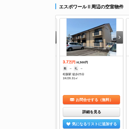
エスポワールⅡ周辺の空室物件
.6
3.7
万円
万円
/4,500円
/4,500円
--
礼
--
敷
--
礼
--
阪駅 徒歩32分
松阪駅 徒歩25分
K/54.65㎡
1K/26.31㎡
お問合せする（無料）
お問合せする（無料）
詳細を見る
詳細を見る
気になるリストに追加する
気になるリストに追加する