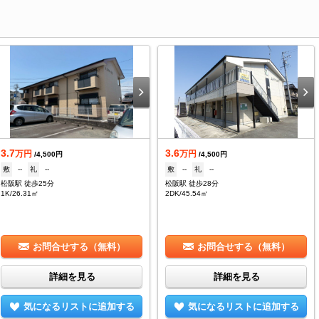
3.7
3.6
万円
万円
/4,500円
/4,500円
敷
--
礼
--
敷
--
礼
--
松阪駅 徒歩25分
松阪駅 徒歩28分
1K/26.31㎡
2DK/45.54㎡
お問合せする（無料）
お問合せする（無料）
詳細を見る
詳細を見る
気になるリストに追加する
気になるリストに追加する