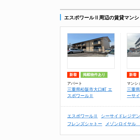
エスポワールⅡ周辺の賃貸マンシ
新着
掲載物件あり
新着
アパート
マンシ
三重県松阪市大口町 エ
三重県
スポワールⅡ
ーサイ
エスポワールⅡ
シーサイドレジデ
フレンズシャトー
メゾンロイヤル