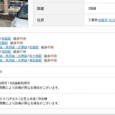
階建
2階建
住所
三重県
松阪市
大口
/
松阪駅
徒歩
45
分
松阪駅
徒歩
45
分
線・鳥羽線・志摩線
/
松阪駅
徒歩
45
分
/
徳和駅
徒歩
67
分
線・鳥羽線・志摩線
/
松ケ崎駅
徒歩
45
分
線・鳥羽線・志摩線
/
東松阪駅
徒歩
45
分
り
用可 / 3沿線駅利用可
階数により設備が異なる場合がございます。
ス / LPガス / 公営上水道 / 浄水槽
階数により設備が異なる場合がございます。