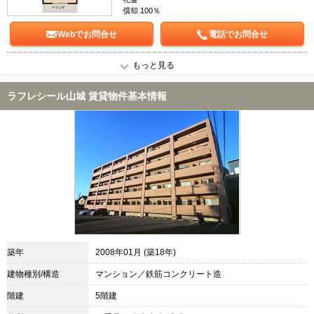
償却 100％
Webでお問合せ
電話でお問合せ
もっと見る
ラフレシール山城 賃貸物件基本情報
築年
2008年01月 (築18年)
建物種別/構造
マンション／鉄筋コンクリート造
階建
5階建