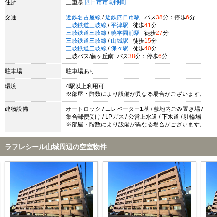
住所
三重県
四日市市
朝明町
交通
近鉄名古屋線
/
近鉄四日市駅
バス
38
分：停歩
6
分
三岐鉄道三岐線
/
平津駅
徒歩
41
分
三岐鉄道三岐線
/
暁学園前駅
徒歩
27
分
三岐鉄道三岐線
/
山城駅
徒歩
15
分
三岐鉄道三岐線
/
保々駅
徒歩
40
分
三岐バス/藤ヶ丘南 バス
38
分：停歩
6
分
駐車場
駐車場あり
環境
4駅以上利用可
※部屋・階数により設備が異なる場合がございます。
建物設備
オートロック / エレベーター1基 / 敷地内ごみ置き場 /
集合郵便受け / LPガス / 公営上水道 / 下水道 / 駐輪場
※部屋・階数により設備が異なる場合がございます。
ラフレシール山城周辺の空室物件