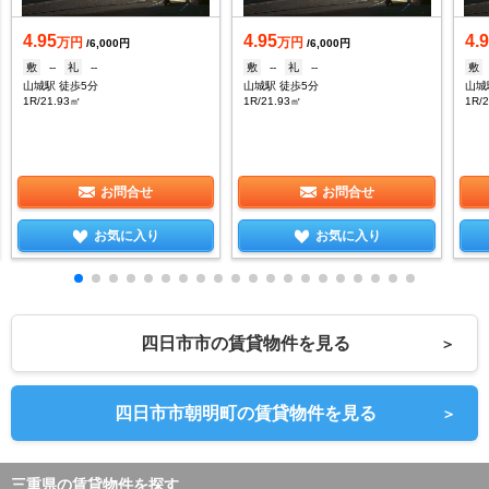
4.95
4.95
4.
万円
万円
/6,000円
/6,000円
敷
--
礼
--
敷
--
礼
--
敷
山城駅 徒歩5分
山城駅 徒歩5分
山城
1R/21.93㎡
1R/21.93㎡
1R/
お問合せ
お問合せ
お気に入り
お気に入り
四日市市の賃貸物件を見る
＞
四日市市朝明町の賃貸物件を見る
＞
三重県の賃貸物件を探す