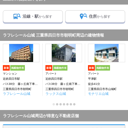
沿線・駅
住所
から探す
から探す
ラフレシール山城 三重県四日市市朝明町周辺の建物情報
新着
掲載物件有
新着
掲載物件有
新着
掲載物件有
マンション
アパート
アパート
近鉄四日市駅
近鉄四日市駅
平津駅
バス38分 藤ヶ丘南下車：停歩6分
バス38分 藤ヶ丘南下車：停歩8分
徒歩41分
三重県四日市市朝明町
三重県四日市市朝明町
三重県四日市市山城町
ラフレシール山城
ラックス山城
モナリエ山城
ラフレシール山城周辺が得意な不動産店舗