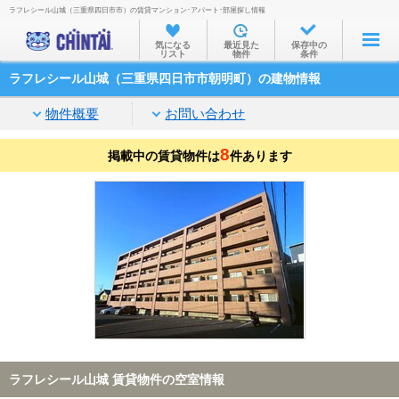
ラフレシール山城（三重県四日市市）の賃貸マンション･アパート･部屋探し情報
お部屋を探す
気になる
最近見た
保存中の
リスト
物件
条件
沿線・駅から
ラフレシール山城（三重県四日市市朝明町）の建物情報
住所から
物件概要
お問い合わせ
家賃相場から
8
掲載中の賃貸物件は
通勤通学時間から
件あります
物件特集から
不動産会社から
TOP
ラフレシール山城 賃貸物件の空室情報