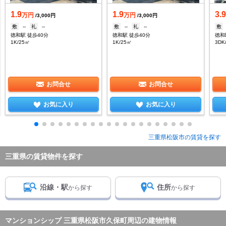
1.9
1.9
3.
万円
万円
/3,000円
/3,000円
敷
--
礼
--
敷
--
礼
--
敷
徳和駅 徒歩40分
徳和駅 徒歩40分
徳和
1K/25㎡
1K/25㎡
3DK
お問合せ
お問合せ
お気に入り
お気に入り
三重県松阪市の賃貸を探す
三重県の賃貸物件を探す
沿線・駅
住所
から探す
から探す
マンションシップ 三重県松阪市久保町周辺の建物情報