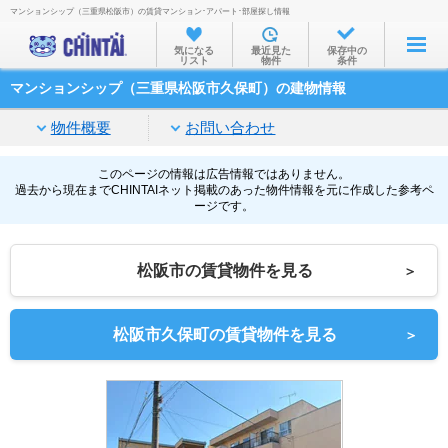
マンションシップ（三重県松阪市）の賃貸マンション･アパート･部屋探し情報
お部屋を探す
気になる
最近見た
保存中の
リスト
物件
条件
沿線・駅から
マンションシップ（三重県松阪市久保町）の建物情報
住所から
物件概要
お問い合わせ
家賃相場から
通勤通学時間から
このページの情報は広告情報ではありません。
過去から現在までCHINTAIネット掲載のあった物件情報を元に作成した参考ペ
ージです。
物件特集から
不動産会社から
松阪市の賃貸物件を見る
＞
TOP
松阪市久保町の賃貸物件を見る
＞