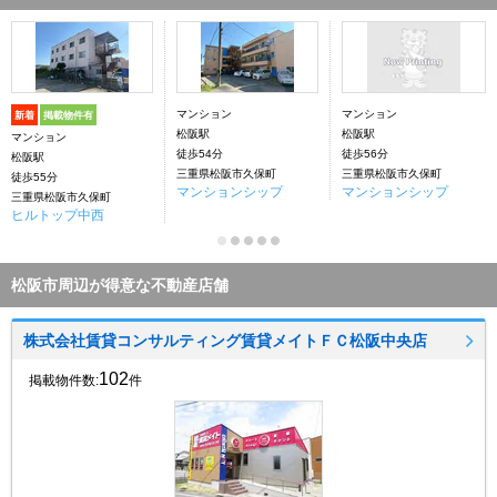
マンション
マンション
新着
掲載物件有
松阪駅
松阪駅
マンション
徒歩54分
徒歩56分
松阪駅
三重県松阪市久保町
三重県松阪市久保町
徒歩55分
マンションシップ
マンションシップ
三重県松阪市久保町
ヒルトップ中西
松阪市周辺が得意な不動産店舗
株式会社賃貸コンサルティング賃貸メイトＦＣ松阪中央店
102
掲載物件数:
件