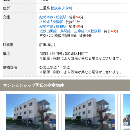
住所
三重県
松阪市
久保町
交通
紀勢本線
/
松阪駅
徒歩
54
分
名松線
/
松阪駅
徒歩
54
分
紀勢本線
/
徳和駅
徒歩
40
分
近鉄山田線・鳥羽線・志摩線
/
東松阪駅
徒歩
43
分
三交バス(松阪市)/篠田山 徒歩
4
分
駐車場
駐車場なし
環境
4駅以上利用可 / 3沿線駅利用可
※部屋・階数により設備が異なる場合がございます。
建物設備
公営上水道 / 下水道
※部屋・階数により設備が異なる場合がございます。
マンションシップ周辺の空室物件