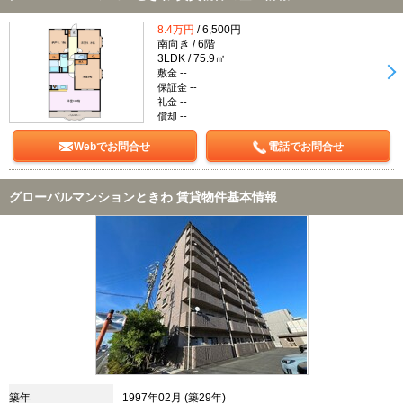
8.4万円
/ 6,500円
南向き / 6階
3LDK / 75.9㎡
敷金 --
保証金 --
礼金 --
償却 --
Webでお問合せ
電話でお問合せ
グローバルマンションときわ 賃貸物件基本情報
築年
1997年02月 (築29年)