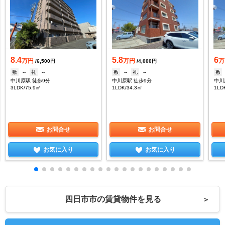
8.4
5.8
6
万円
万円
万
/6,500円
/4,000円
敷
--
礼
--
敷
--
礼
--
敷
中川原駅 徒歩9分
中川原駅 徒歩9分
中川
3LDK/75.9㎡
1LDK/34.3㎡
1LD
お問合せ
お問合せ
お気に入り
お気に入り
四日市市の賃貸物件を見る
＞