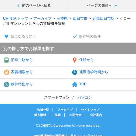
前のページへ戻る
ページの先頭へ
CHINTAIトップ
アーカイブ
三重県
四日市市
近鉄四日市駅
グロー
バルマンションときわの賃貸物件情報
気になるリスト
保存中の条件
別の探し方でお部屋を探す
沿線・駅から
住所から
家賃相場から
通勤通学時間から
物件特集から
TOP
スマートフォン
パソコン
地域一覧
アーカイブ
サイトマップ
個人情報
免責
お問合せ
会社案内
(C) CHINTAI Corporation All rights reserved.
[PR]賃貸物件の疑問解決！教えてエイブルAGENT