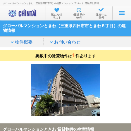
グローバルマンションときわ（三重県四日市市）の賃貸マンション･アパート･部屋探し情報
お部屋を探す
気になる
最近見た
保存中の
リスト
物件
条件
沿線・駅から
グローバルマンションときわ（三重県四日市市ときわ５丁目）の建
住所から
物情報
家賃相場から
物件概要
お問い合わせ
通勤通学時間から
1
掲載中の賃貸物件は
件あります
物件特集から
不動産会社から
TOP
グローバルマンションときわ 賃貸物件の空室情報