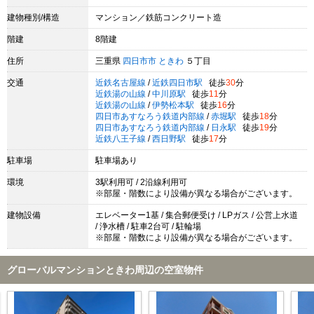
建物種別/構造
マンション／鉄筋コンクリート造
階建
8階建
住所
三重県
四日市市
ときわ
５丁目
交通
近鉄名古屋線
/
近鉄四日市駅
徒歩
30
分
近鉄湯の山線
/
中川原駅
徒歩
11
分
近鉄湯の山線
/
伊勢松本駅
徒歩
16
分
四日市あすなろう鉄道内部線
/
赤堀駅
徒歩
18
分
四日市あすなろう鉄道内部線
/
日永駅
徒歩
19
分
近鉄八王子線
/
西日野駅
徒歩
17
分
駐車場
駐車場あり
環境
3駅利用可 / 2沿線利用可
※部屋・階数により設備が異なる場合がございます。
建物設備
エレベーター1基 / 集合郵便受け / LPガス / 公営上水道
/ 浄水槽 / 駐車2台可 / 駐輪場
※部屋・階数により設備が異なる場合がございます。
グローバルマンションときわ周辺の空室物件