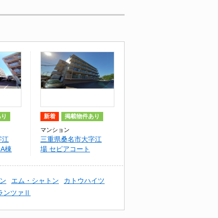
あり
新着
掲載物件あり
マンション
字江
三重県桑名市大字江
A棟
場 セピアコート
ン
エム・シャトン
カトウハイツ
ランツァⅡ