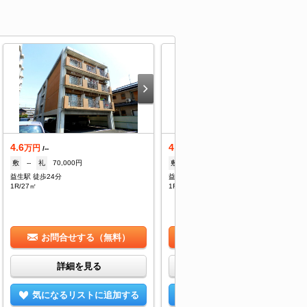
4.6
4.6
万円
万円
/--
/--
敷
--
礼
70,000円
敷
--
礼
70,000円
益生駅 徒歩24分
益生駅 徒歩24分
1R/27㎡
1R/27㎡
お問合せする（無料）
お問合せする（無料）
詳細を見る
詳細を見る
気になるリストに追加する
気になるリストに追加する