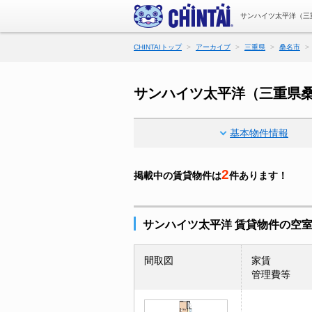
サンハイツ太平洋（三
CHINTAIトップ
アーカイブ
三重県
桑名市
サンハイツ太平洋（三重県
基本物件情報
2
掲載中の賃貸物件は
件あります！
サンハイツ太平洋 賃貸物件の空
間取図
家賃
管理費等