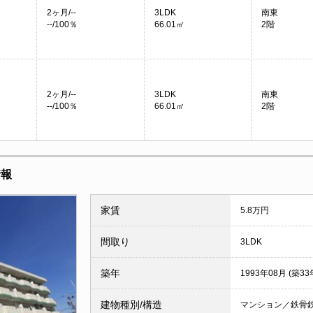
2ヶ月/--
3LDK
南東
--/100％
66.01㎡
2階
2ヶ月/--
3LDK
南東
--/100％
66.01㎡
2階
情報
家賃
5.8万円
間取り
3LDK
築年
1993年08月 (築33
建物種別/構造
マンション／鉄骨