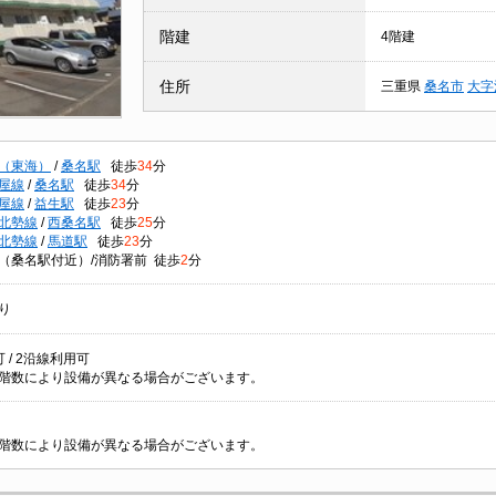
階建
4階建
住所
三重県
桑名市
大字
（東海）
/
桑名駅
徒歩
34
分
屋線
/
桑名駅
徒歩
34
分
屋線
/
益生駅
徒歩
23
分
北勢線
/
西桑名駅
徒歩
25
分
北勢線
/
馬道駅
徒歩
23
分
（桑名駅付近）/消防署前 徒歩
2
分
り
 / 2沿線利用可
階数により設備が異なる場合がございます。
階数により設備が異なる場合がございます。