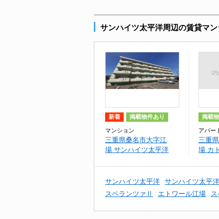
サンハイツ太平洋周辺の賃貸マン
新着
掲載物件あり
掲載
マンション
アパー
三重県桑名市大字江
三重県
場 サンハイツ太平洋
場 カ
サンハイツ太平洋
サンハイツ太平
スペランツァⅡ
エトワール江場
ス