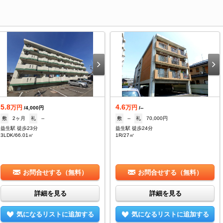
5.8
4.6
万円
万円
/4,000円
/--
敷
2ヶ月
礼
--
敷
--
礼
70,000円
益生駅 徒歩23分
益生駅 徒歩24分
3LDK/66.01㎡
1R/27㎡
お問合せする（無料）
お問合せする（無料）
詳細を見る
詳細を見る
気になるリストに追加する
気になるリストに追加する