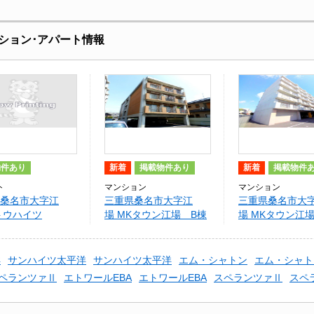
ション･アパート情報
物件あり
新着
掲載物件あり
新着
掲載物件
ト
マンション
マンション
桑名市大字江
三重県桑名市大字江
三重県桑名市大
トウハイツ
場 MKタウン江場 B棟
場 MKタウン江場
洋
サンハイツ太平洋
サンハイツ太平洋
エム・シャトン
エム・シャト
ペランツァⅡ
エトワールEBA
エトワールEBA
スペランツァⅡ
スペ