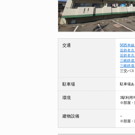
交通
関西本線
近鉄名古
近鉄名古
三岐鉄道
三岐鉄道
三交バス
駐車場
駐車場あ
環境
3駅利用可
※部屋・
建物設備
--
※部屋・