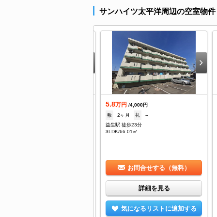
サンハイツ太平洋周辺の空室物件
.4
5.8
万円
万円
/4,000円
/4,000円
108,000円
礼
--
敷
2ヶ月
礼
--
生駅 徒歩20分
益生駅 徒歩23分
DK/65.28㎡
3LDK/66.01㎡
お問合せする（無料）
お問合せする（無料）
詳細を見る
詳細を見る
気になるリストに追加する
気になるリストに追加する