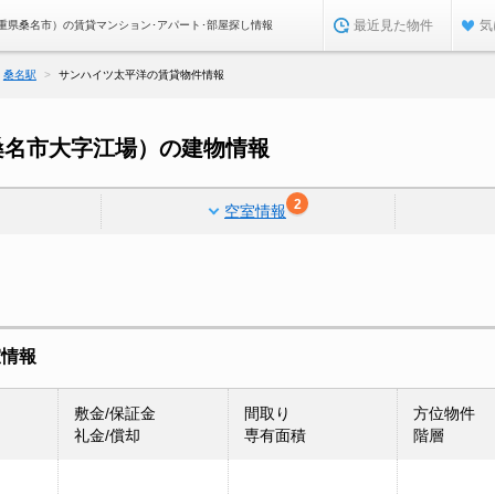
最近見た物件
気
重県桑名市）の賃貸マンション･アパート･部屋探し情報
桑名駅
サンハイツ太平洋の賃貸物件情報
桑名市大字江場）の建物情報
2
空室情報
室情報
敷金/保証金
間取り
方位物件
礼金/償却
専有面積
階層