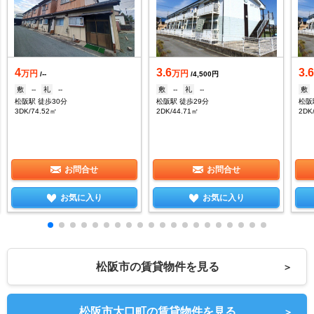
4
3.6
3.
万円
万円
/--
/4,500円
敷
--
礼
--
敷
--
礼
--
敷
松阪駅 徒歩30分
松阪駅 徒歩29分
松阪
3DK/74.52㎡
2DK/44.71㎡
2DK
お問合せ
お問合せ
お気に入り
お気に入り
松阪市の賃貸物件を見る
＞
松阪市大口町の賃貸物件を見る
＞