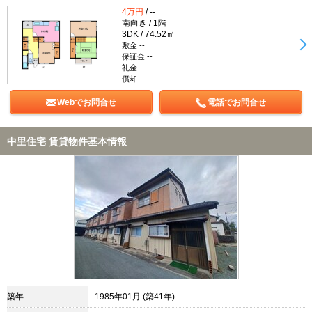
4万円
/ --
南向き / 1階
3DK / 74.52㎡
敷金 --
保証金 --
礼金 --
償却 --
Webでお問合せ
電話でお問合せ
中里住宅 賃貸物件基本情報
築年
1985年01月 (築41年)