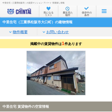
中里住宅（三重県松阪市）の賃貸マンション･アパート･部屋探し情報
お部屋を探す
気になる
最近見た
保存中の
リスト
物件
条件
沿線・駅から
中里住宅（三重県松阪市大口町）の建物情報
住所から
物件概要
お問い合わせ
家賃相場から
1
掲載中の賃貸物件は
通勤通学時間から
件あります
物件特集から
不動産会社から
TOP
中里住宅 賃貸物件の空室情報