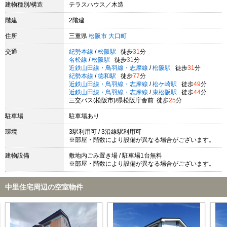
建物種別/構造
テラスハウス／木造
階建
2階建
住所
三重県
松阪市
大口町
交通
紀勢本線
/
松阪駅
徒歩
31
分
名松線
/
松阪駅
徒歩
31
分
近鉄山田線・鳥羽線・志摩線
/
松阪駅
徒歩
31
分
紀勢本線
/
徳和駅
徒歩
77
分
近鉄山田線・鳥羽線・志摩線
/
松ケ崎駅
徒歩
49
分
近鉄山田線・鳥羽線・志摩線
/
東松阪駅
徒歩
44
分
三交バス(松阪市)/県松阪庁舎前 徒歩
25
分
駐車場
駐車場あり
環境
3駅利用可 / 3沿線駅利用可
※部屋・階数により設備が異なる場合がございます。
建物設備
敷地内ごみ置き場 / 駐車場1台無料
※部屋・階数により設備が異なる場合がございます。
中里住宅周辺の空室物件