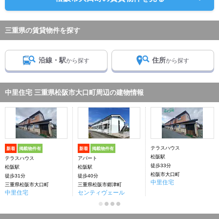
三重県の賃貸物件を探す
沿線・駅
住所
から探す
から探す
中里住宅 三重県松阪市大口町周辺の建物情報
テラスハウス
新着
掲載物件有
新着
掲載物件有
松阪駅
テラスハウス
アパート
徒歩33分
松阪駅
松阪駅
松阪市大口町
徒歩31分
徒歩40分
中里住宅
三重県松阪市大口町
三重県松阪市郷津町
中里住宅
センティヴェール