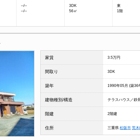
--/--
3DK
東
--/--
56㎡
1階
報
家賃
3.5万円
間取り
3DK
築年
1990年05月 (築36
建物種別/構造
テラスハウス／鉄
階建
2階建
住所
三重県
松阪市
荒木