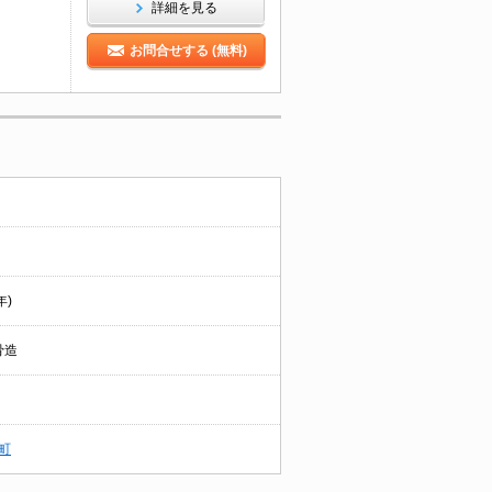
詳細を見る
お問合せする (無料)
年)
骨造
町