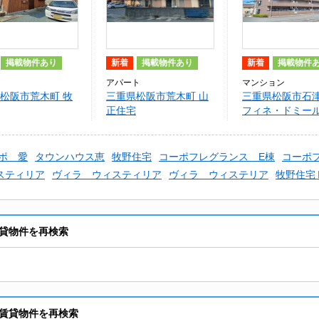
掲載物件あり
新着
掲載物件あり
新着
掲載物件
アパート
マンション
松阪市荒木町 牧
三重県松阪市荒木町 山
三重県松阪市石津
正住宅
フィネ・ドミー
ポ 愛
タウンハウス恵
牧野住宅
コーポフレグランス E棟
コーポ
スティリア
ヴィラ ウィスティリア
ヴィラ ウィステリア
牧野住宅
貸物件を再検索
賃貸物件を再検索