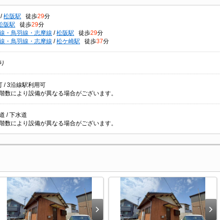
/
松阪駅
徒歩
29
分
松阪駅
徒歩
29
分
線・鳥羽線・志摩線
/
松阪駅
徒歩
29
分
線・鳥羽線・志摩線
/
松ケ崎駅
徒歩
37
分
り
 / 3沿線駅利用可
階数により設備が異なる場合がございます。
 / 下水道
階数により設備が異なる場合がございます。