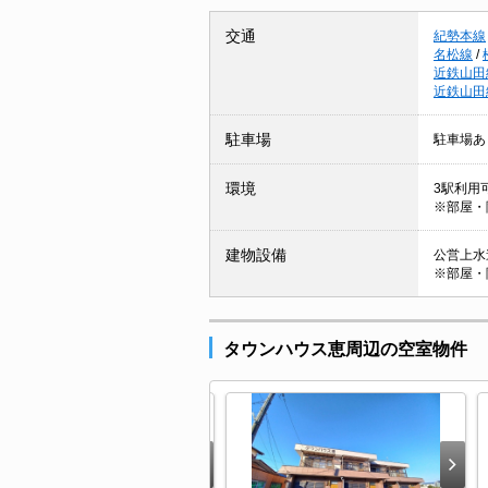
交通
紀勢本線
名松線
/
近鉄山田
近鉄山田
駐車場
駐車場あ
環境
3駅利用可
※部屋・
建物設備
公営上水道
※部屋・
タウンハウス恵周辺の空室物件