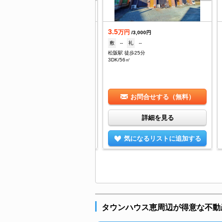
3.5
万円
万円
/--
/3,000円
--
礼
--
敷
--
礼
--
阪駅 徒歩19分
松阪駅 徒歩25分
/28.1㎡
3DK/56㎡
お問合せする（無料）
お問合せする（無料）
詳細を見る
詳細を見る
気になるリストに追加する
気になるリストに追加する
タウンハウス恵周辺が得意な不動