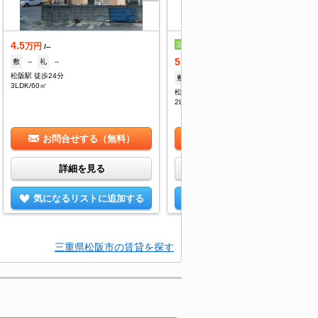
4.5
定借
万円
/--
5.3
敷
--
礼
--
万円
/4,000円
松阪駅 徒歩24分
敷
1ヶ月
礼
--
3LDK/60㎡
松阪駅 徒歩23分
2LDK/56.7㎡
お問合せする（無料）
お問合せする（無料）
詳細を見る
詳細を見る
気になるリストに追加する
気になるリストに追加する
三重県松阪市の賃貸を探す