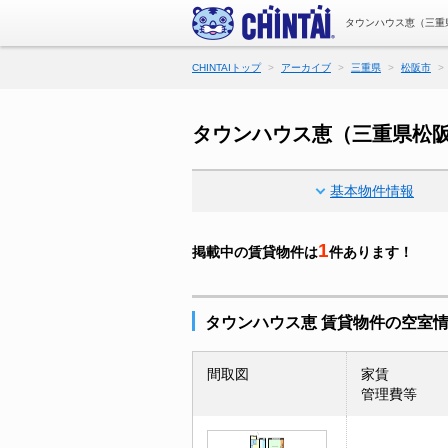
タウンハウス恵（三重
CHINTAIトップ
アーカイブ
三重県
松阪市
タウンハウス恵（三重県松
基本物件情報
1
掲載中の賃貸物件は
件あります！
タウンハウス恵 賃貸物件の空室
間取図
家賃
管理費等