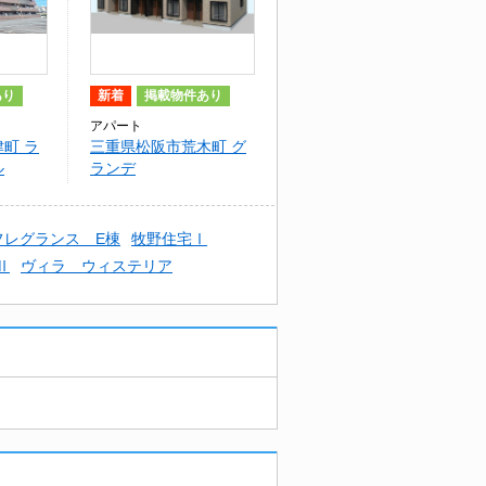
あり
新着
掲載物件あり
アパート
町 ラ
三重県松阪市荒木町 グ
ル
ランデ
フレグランス E棟
牧野住宅Ⅰ
Ⅱ
ヴィラ ウィステリア