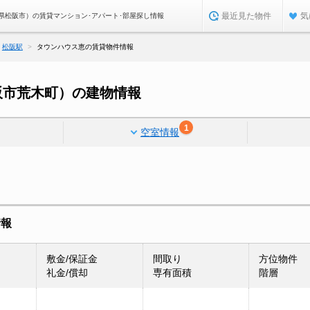
最近見た物件
気
県松阪市）の賃貸マンション･アパート･部屋探し情報
松阪駅
タウンハウス恵の賃貸物件情報
阪市荒木町）の建物情報
1
空室情報
情報
敷金/保証金
間取り
方位物件
礼金/償却
専有面積
階層