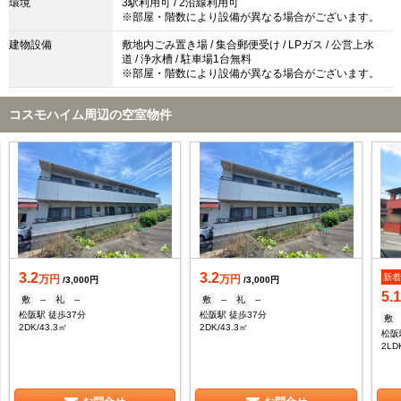
環境
3駅利用可 / 2沿線利用可
※部屋・階数により設備が異なる場合がございます。
建物設備
敷地内ごみ置き場 / 集合郵便受け / LPガス / 公営上水
道 / 浄水槽 / 駐車場1台無料
※部屋・階数により設備が異なる場合がございます。
コスモハイム周辺の空室物件
3.2
3.2
新
万円
万円
/3,000円
/3,000円
5.
敷
--
礼
--
敷
--
礼
--
松阪駅 徒歩37分
松阪駅 徒歩37分
敷
2DK/43.3㎡
2DK/43.3㎡
2LD