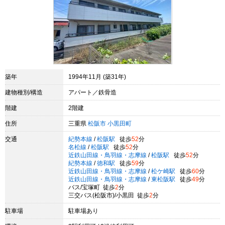
築年
1994年11月 (築31年)
建物種別/構造
アパート／鉄骨造
階建
2階建
住所
三重県
松阪市
小黒田町
交通
紀勢本線
/
松阪駅
徒歩
52
分
名松線
/
松阪駅
徒歩
52
分
近鉄山田線・鳥羽線・志摩線
/
松阪駅
徒歩
52
分
紀勢本線
/
徳和駅
徒歩
59
分
近鉄山田線・鳥羽線・志摩線
/
松ケ崎駅
徒歩
60
分
近鉄山田線・鳥羽線・志摩線
/
東松阪駅
徒歩
49
分
バス/宝塚町 徒歩
2
分
三交バス(松阪市)/小黒田 徒歩
2
分
駐車場
駐車場あり