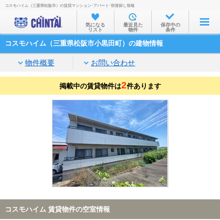
コスモハイム（三重県松阪市）の賃貸マンション･アパート･部屋探し情報
お部屋を探す
気になる
最近見た
保存中の
リスト
物件
条件
沿線・駅から
コスモハイム（三重県松阪市小黒田町）の建物情報
住所から
物件概要
お問い合わせ
家賃相場から
2
掲載中の賃貸物件は
通勤通学時間から
件あります
物件特集から
不動産会社から
TOP
コスモハイム 賃貸物件の空室情報