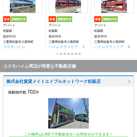
新着
掲載物件有
新着
掲載物件有
新着
掲載物件有
アパート
アパート
アパート
松阪駅
松阪駅
松阪駅
徒歩52分
徒歩36分
徒歩35分
三重県松阪市小黒田町
三重県松阪市小黒田町
三重県松阪市小黒田町
コスモハイム
ハイムマグノリア Ａ
ハイムマグノリア Ｂ
コスモハイム周辺が得意な不動産店舗
株式会社賃貸メイトエイブルネットワーク松阪店
702
掲載物件数:
件
この物件はLINEで不動産会社へお問合せができます！