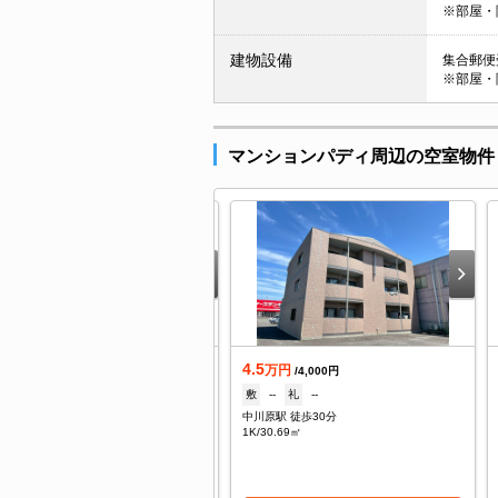
※部屋・
建物設備
集合郵便受
※部屋・
マンションパディ周辺の空室物件
.8
4.5
万円
万円
/--
/4,000円
--
礼
--
敷
--
礼
--
原町駅 徒歩37分
中川原駅 徒歩30分
DK/36.3㎡
1K/30.69㎡