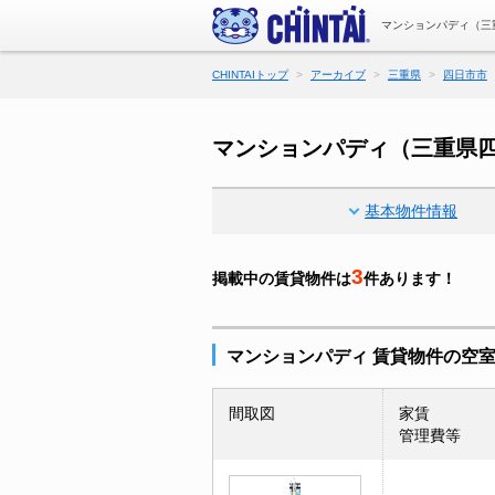
マンションパディ（三
CHINTAIトップ
アーカイブ
三重県
四日市市
マンションパディ（三重県
基本物件情報
3
掲載中の賃貸物件は
件あります！
マンションパディ 賃貸物件の空
間取図
家賃
管理費等