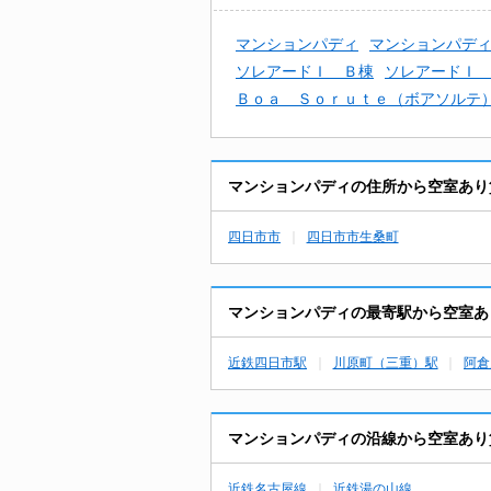
マンションパディ
マンションパデ
ソレアードＩ Ｂ棟
ソレアードＩ
Ｂｏａ Ｓｏｒｕｔｅ（ボアソルテ
マンションパディの住所から空室あり
四日市市
四日市市生桑町
マンションパディの最寄駅から空室あ
近鉄四日市駅
川原町（三重）駅
阿倉
マンションパディの沿線から空室あり
近鉄名古屋線
近鉄湯の山線