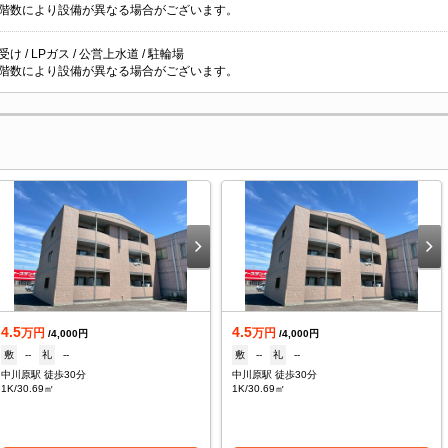
階数により設備が異なる場合がございます。
け / LPガス / 公営上水道 / 駐輪場
階数により設備が異なる場合がございます。
4.5
4.5
万円
万円
/4,000円
/4,000円
敷
--
礼
--
敷
--
礼
--
中川原駅 徒歩30分
中川原駅 徒歩30分
1K/30.69㎡
1K/30.69㎡