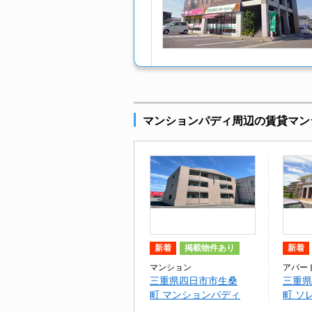
マンションパディ周辺の賃貸マン
新着
掲載物件あり
新着
マンション
アパー
三重県四日市市生桑
三重県
町 マンションパディ
町 ソ