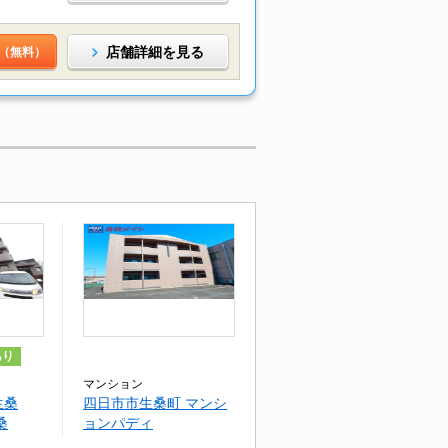
店舗詳細を見る
（無料）
あり
マンション
生桑
四日市市生桑町 マンシ
桑
ョンパディ