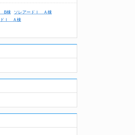
 B棟
ソレアードＩ Ａ棟
ドＩ Ａ棟