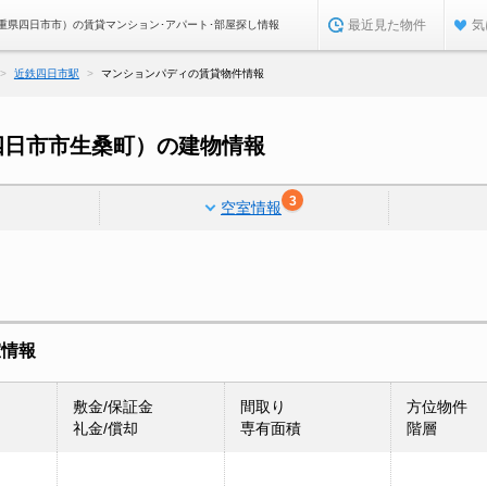
最近見た物件
気
重県四日市市）の賃貸マンション･アパート･部屋探し情報
近鉄四日市駅
マンションパディの賃貸物件情報
四日市市生桑町）の建物情報
3
空室情報
室情報
敷金/保証金
間取り
方位物件
礼金/償却
専有面積
階層