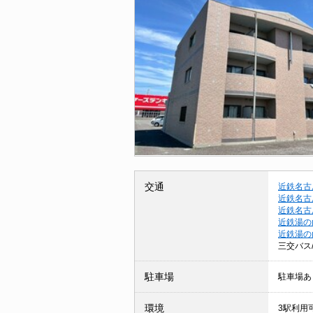
交通
近鉄名古
近鉄名古
近鉄名古
近鉄湯の
近鉄湯の
三交バス
駐車場
駐車場あ
環境
3駅利用可