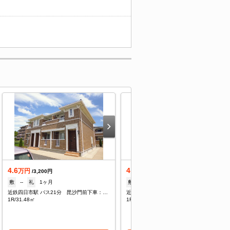
4.6
4.6
万円
万円
/3,200円
/3,200円
敷
--
礼
1ヶ月
敷
--
礼
1ヶ月
近鉄四日市駅 バス21分 毘沙門前下車：停歩5分
近鉄四日市駅 バス21分 毘沙門前下車：停歩5分
1R/31.48㎡
1R/31.48㎡