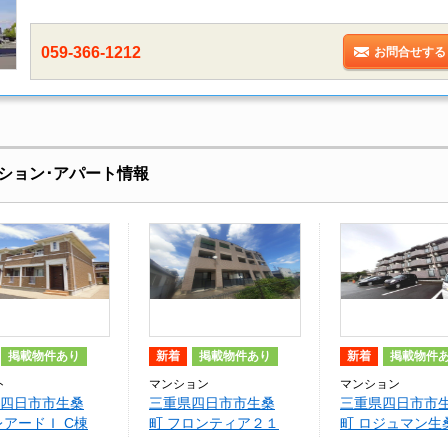
059-366-1212
お問合せする
ション･アパート情報
掲載物件あり
新着
掲載物件あり
新着
掲載物件
ト
マンション
マンション
四日市市生桑
三重県四日市市生桑
三重県四日市市
レアードＩ C棟
町 フロンティア２１
町 ロジュマン生