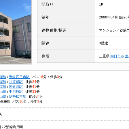
間取り
1K
築年
2000年04月 (築26
建物種別/構造
マンション／鉄筋
階建
3階建
住所
三重県
四日市市
生
屋線
/
近鉄四日市駅
バス
16
分：停歩
3
分
屋線
/
川原町駅
徒歩
34
分
屋線
/
阿倉川駅
徒歩
41
分
山線
/
中川原駅
徒歩
33
分
山線
/
伊勢松本駅
徒歩
34
分
/生桑町 バス
16
分：停歩
3
分
り
 / 2沿線利用可