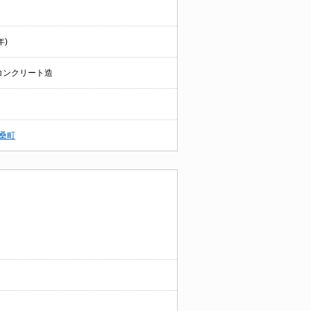
年)
コンクリート造
桑町