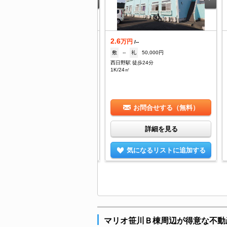
.6
2.6
万円
万円
/2,500円
/--
60,000円
礼
--
敷
--
礼
50,000円
日野駅 徒歩18分
西日野駅 徒歩24分
K/39.74㎡
1K/24㎡
お問合せする（無料）
お問合せする（無料）
詳細を見る
詳細を見る
気になるリストに追加する
気になるリストに追加する
マリオ笹川Ｂ棟周辺が得意な不動