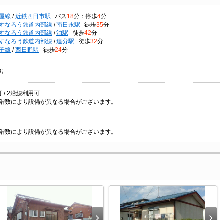
屋線
/
近鉄四日市駅
バス
18
分：停歩
4
分
すなろう鉄道内部線
/
南日永駅
徒歩
35
分
すなろう鉄道内部線
/
泊駅
徒歩
42
分
すなろう鉄道内部線
/
追分駅
徒歩
32
分
子線
/
西日野駅
徒歩
24
分
り
 / 2沿線利用可
階数により設備が異なる場合がございます。
階数により設備が異なる場合がございます。