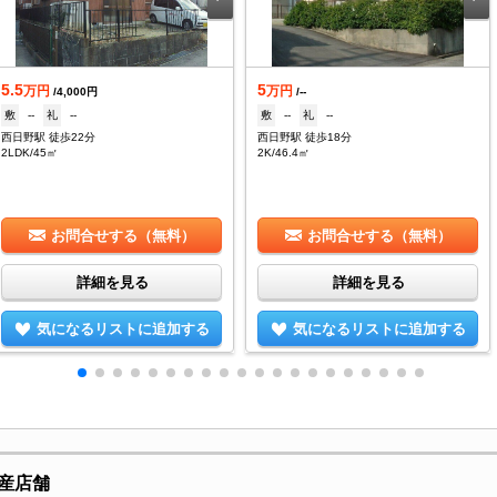
5.5
5
万円
万円
/4,000円
/--
敷
--
礼
--
敷
--
礼
--
西日野駅 徒歩22分
西日野駅 徒歩18分
2LDK/45㎡
2K/46.4㎡
お問合せする（無料）
お問合せする（無料）
詳細を見る
詳細を見る
気になるリストに追加する
気になるリストに追加する
産店舗