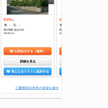
5
4.7
万円
万円
/--
/3,000円
敷
--
礼
--
敷
--
礼
--
西日野駅 徒歩18分
西日野駅 徒歩23分
2K/46.4㎡
2LDK/49.42㎡
お問合せする（無料）
お問合せする（無料）
詳細を見る
詳細を見る
気になるリストに追加する
気になるリストに追加する
三重県四日市市の賃貸を探す