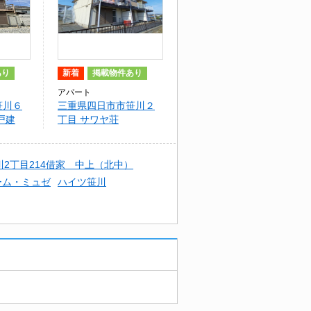
あり
新着
掲載物件あり
アパート
笹川６
三重県四日市市笹川２
戸建
丁目 サワヤ荘
川2丁目214借家 中上（北中）
ーム・ミュゼ
ハイツ笹川