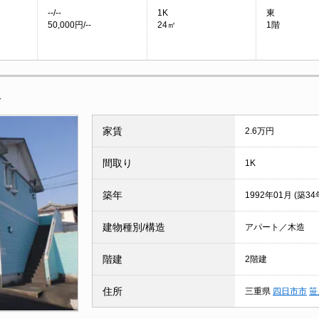
--/--
1K
東
50,000円/--
24㎡
1階
報
家賃
2.6万円
間取り
1K
築年
1992年01月 (築34
建物種別/構造
アパート／木造
階建
2階建
住所
三重県
四日市市
笹