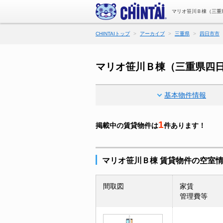
マリオ笹川Ｂ棟（三重
CHINTAIトップ
アーカイブ
三重県
四日市市
マリオ笹川Ｂ棟（三重県四
基本物件情報
1
掲載中の賃貸物件は
件あります！
マリオ笹川Ｂ棟 賃貸物件の空室
間取図
家賃
管理費等