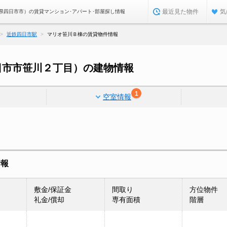
最近見た物件
気
県四日市市）の賃貸マンション･アパート･部屋探し情報
近鉄四日市駅
マリオ笹川Ｂ棟の賃貸物件情報
日市市笹川２丁目）の建物情報
1
空室情報
情報
敷金/保証金
間取り
方位物件
礼金/償却
専有面積
階層