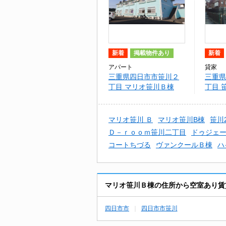
新着
掲載物件あり
新着
アパート
貸家
三重県四日市市笹川２
三重県
丁目 マリオ笹川Ｂ棟
丁目 
（右下
マリオ笹川 Ｂ
マリオ笹川B棟
笹川
Ｄ－ｒｏｏｍ笹川二丁目
ドゥジェ
コートちづる
ヴァンクールＢ棟
ハ
マリオ笹川Ｂ棟の住所から空室あり賃
四日市市
四日市市笹川