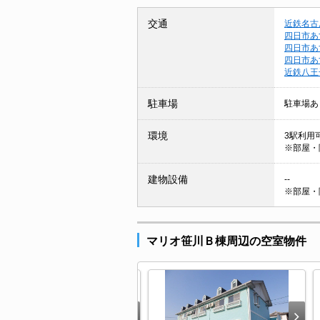
交通
近鉄名古
四日市あ
四日市あ
四日市あ
近鉄八王
駐車場
駐車場あ
環境
3駅利用可
※部屋・
建物設備
--
※部屋・
マリオ笹川Ｂ棟周辺の空室物件