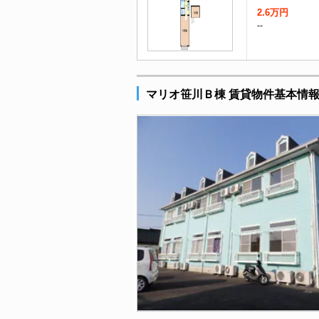
2.6万円
--
マリオ笹川Ｂ棟 賃貸物件基本情