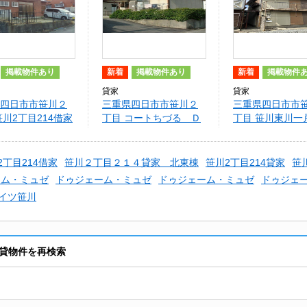
掲載物件あり
新着
掲載物件あり
新着
掲載物件
貸家
貸家
四日市市笹川２
三重県四日市市笹川２
三重県四日市市
笹川2丁目214借家
丁目 コートちづる Ｄ
丁目 笹川東川一
（南東））
棟
2丁目214借家
笹川２丁目２１４貸家 北東棟
笹川2丁目214貸家
笹
ーム・ミュゼ
ドゥジェーム・ミュゼ
ドゥジェーム・ミュゼ
ドゥジェ
イツ笹川
貸物件を再検索