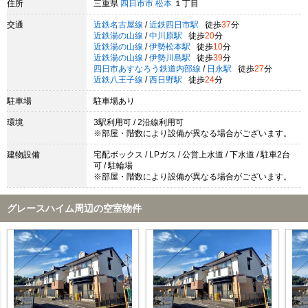
住所
三重県
四日市市
松本
１丁目
交通
近鉄名古屋線
/
近鉄四日市駅
徒歩
37
分
近鉄湯の山線
/
中川原駅
徒歩
20
分
近鉄湯の山線
/
伊勢松本駅
徒歩
10
分
近鉄湯の山線
/
伊勢川島駅
徒歩
39
分
四日市あすなろう鉄道内部線
/
日永駅
徒歩
27
分
近鉄八王子線
/
西日野駅
徒歩
24
分
駐車場
駐車場あり
環境
3駅利用可 / 2沿線利用可
※部屋・階数により設備が異なる場合がございます。
建物設備
宅配ボックス / LPガス / 公営上水道 / 下水道 / 駐車2台
可 / 駐輪場
※部屋・階数により設備が異なる場合がございます。
グレースハイム周辺の空室物件