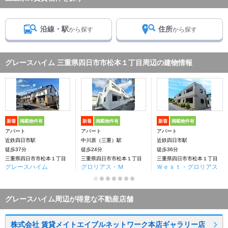
沿線・駅
住所
から探す
から探す
グレースハイム 三重県四日市市松本１丁目周辺の建物情報
新着
掲載物件有
新着
掲載物件有
新着
掲載物件有
アパート
アパート
アパート
近鉄四日市駅
中川原（三重）駅
近鉄四日市駅
徒歩37分
徒歩24分
徒歩36分
三重県四日市市松本１丁目
三重県四日市市松本１丁目
三重県四日市市松本１丁目
グレースハイム
グロリアス・Ｍ
Ｗｅｓｔ・グロリアス
グレースハイム周辺が得意な不動産店舗
株式会社 賃貸メイトエイブルネットワーク本店ギャラリー店