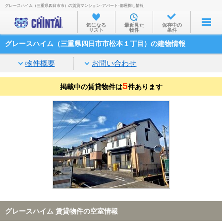
グレースハイム（三重県四日市市）の賃貸マンション･アパート･部屋探し情報
お部屋を探す
気になる
最近見た
保存中の
リスト
物件
条件
沿線・駅から
グレースハイム（三重県四日市市松本１丁目）の建物情報
住所から
物件概要
お問い合わせ
家賃相場から
5
掲載中の賃貸物件は
通勤通学時間から
件あります
物件特集から
不動産会社から
TOP
グレースハイム 賃貸物件の空室情報