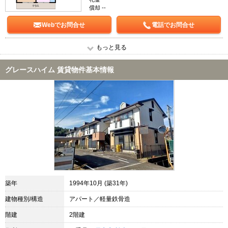
償却 --
Webでお問合せ
電話でお問合せ
もっと見る
グレースハイム 賃貸物件基本情報
築年
1994年10月 (築31年)
建物種別/構造
アパート／軽量鉄骨造
階建
2階建