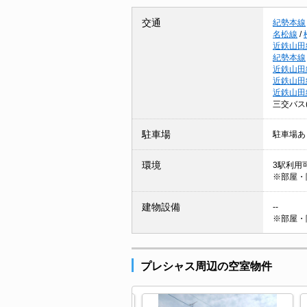
交通
紀勢本線
名松線
/
近鉄山田
紀勢本線
近鉄山田
近鉄山田
近鉄山田
三交バス
駐車場
駐車場あ
環境
3駅利用可
※部屋・
建物設備
--
※部屋・
プレシャス周辺の空室物件