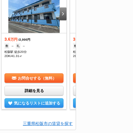
3.6
3.52
万円
万円
/2,000円
/--
敷
--
礼
--
敷
--
礼
--
松阪駅 徒歩20分
松阪駅 徒歩15分
2DK/41.31㎡
2DK/38.88㎡
お問合せする（無料）
お問合せする（無料）
詳細を見る
詳細を見る
気になるリストに追加する
気になるリストに追加する
三重県松阪市の賃貸を探す