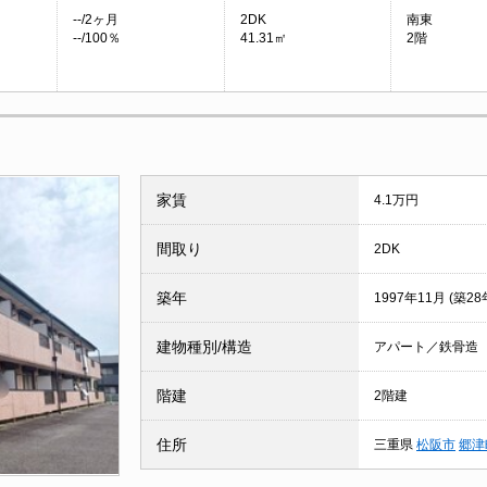
--/2ヶ月
2DK
南東
--/100％
41.31㎡
2階
家賃
4.1万円
間取り
2DK
築年
1997年11月 (築28
建物種別/構造
アパート／鉄骨造
階建
2階建
住所
三重県
松阪市
郷津