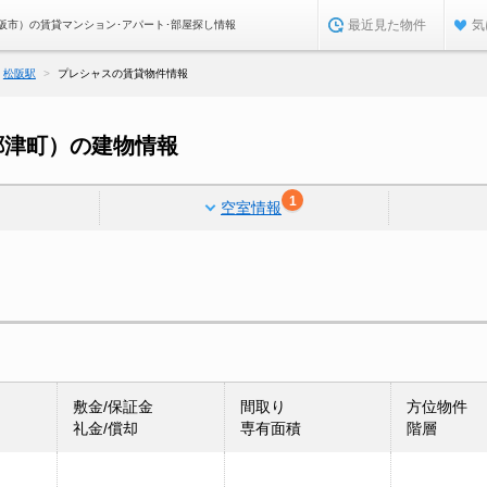
最近見た物件
気
阪市）の賃貸マンション･アパート･部屋探し情報
松阪駅
プレシャスの賃貸物件情報
郷津町）の建物情報
1
空室情報
敷金/保証金
間取り
方位物件
礼金/償却
専有面積
階層