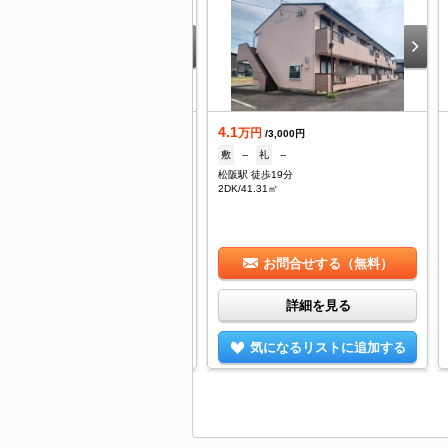
4.1
借
万円
/3,000円
.4
敷
--
礼
--
万円
/3,000円
松阪駅 徒歩19分
1ヶ月
礼
--
2DK/41.31㎡
阪駅 徒歩10分
DK/55.59㎡
お問合せする（無料）
お問合せする（無料）
詳細を見る
詳細を見る
気になるリストに追加する
気になるリストに追加する