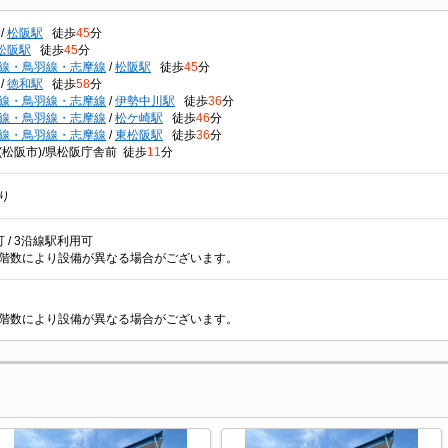
/
松阪駅
徒歩
45
分
松阪駅
徒歩
45
分
線・鳥羽線・志摩線
/
松阪駅
徒歩
45
分
/
徳和駅
徒歩
58
分
線・鳥羽線・志摩線
/
伊勢中川駅
徒歩
36
分
線・鳥羽線・志摩線
/
松ケ崎駅
徒歩
46
分
線・鳥羽線・志摩線
/
東松阪駅
徒歩
36
分
(松阪市)/県松阪庁舎前 徒歩
11
分
り
 / 3沿線駅利用可
階数により設備が異なる場合がございます。
階数により設備が異なる場合がございます。