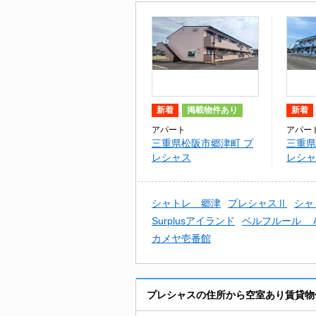
新着
掲載物件あり
新着
アパート
アパー
三重県松阪市郷津町 プ
三重県
レシャス
レシャ
シャトレ 郷津
プレシャスⅡ
シャ
Surplusアイランド
ベルフルール 
カメヤ壱番館
プレシャスの住所から空室あり賃貸物