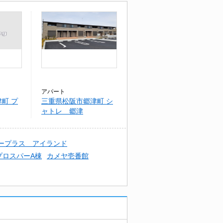
アパート
町 プ
三重県松阪市郷津町 シ
ャトレ 郷津
ープラス アイランド
プロスパーA棟
カメヤ壱番館