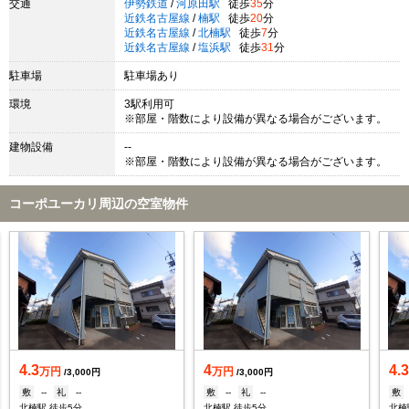
交通
伊勢鉄道
/
河原田駅
徒歩
35
分
近鉄名古屋線
/
楠駅
徒歩
20
分
近鉄名古屋線
/
北楠駅
徒歩
7
分
近鉄名古屋線
/
塩浜駅
徒歩
31
分
駐車場
駐車場あり
環境
3駅利用可
※部屋・階数により設備が異なる場合がございます。
建物設備
--
※部屋・階数により設備が異なる場合がございます。
コーポユーカリ周辺の空室物件
4.3
4
4.
万円
万円
/3,000円
/3,000円
敷
--
礼
--
敷
--
礼
--
敷
北楠駅 徒歩5分
北楠駅 徒歩5分
北楠