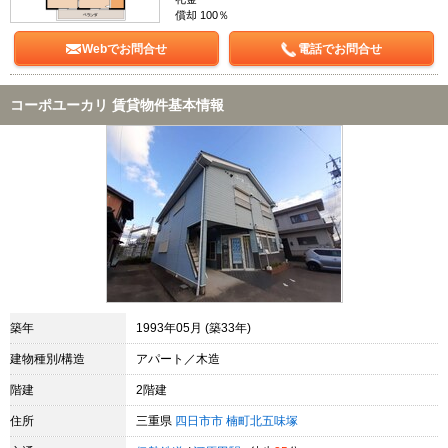
償却 100％
Webでお問合せ
電話でお問合せ
コーポユーカリ 賃貸物件基本情報
築年
1993年05月 (築33年)
建物種別/構造
アパート／木造
階建
2階建
住所
三重県
四日市市
楠町北五味塚