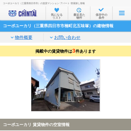
コーポユーカリ（三重県四日市市）の賃貸マンション･アパート･部屋探し情報
お部屋を探す
気になる
最近見た
保存中の
リスト
物件
条件
沿線・駅から
コーポユーカリ（三重県四日市市楠町北五味塚）の建物情報
住所から
物件概要
お問い合わせ
家賃相場から
3
掲載中の賃貸物件は
通勤通学時間から
件あります
物件特集から
不動産会社から
TOP
コーポユーカリ 賃貸物件の空室情報