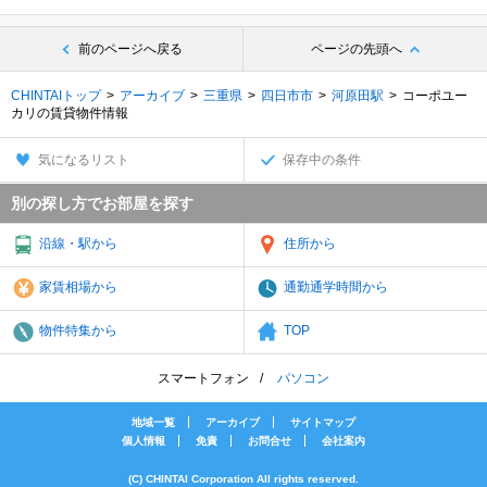
前のページへ戻る
ページの先頭へ
CHINTAIトップ
アーカイブ
三重県
四日市市
河原田駅
コーポユー
カリの賃貸物件情報
気になるリスト
保存中の条件
別の探し方でお部屋を探す
沿線・駅から
住所から
家賃相場から
通勤通学時間から
物件特集から
TOP
スマートフォン
パソコン
地域一覧
アーカイブ
サイトマップ
個人情報
免責
お問合せ
会社案内
(C) CHINTAI Corporation All rights reserved.