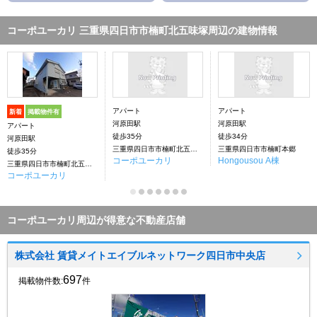
コーポユーカリ 三重県四日市市楠町北五味塚周辺の建物情報
アパート
アパート
新着
掲載物件有
河原田駅
河原田駅
アパート
徒歩35分
徒歩34分
河原田駅
三重県四日市市楠町北五味塚2084-13
三重県四日市市楠町本郷
徒歩35分
コーポユーカリ
Hongousou A棟
三重県四日市市楠町北五味塚
コーポユーカリ
コーポユーカリ周辺が得意な不動産店舗
株式会社 賃貸メイトエイブルネットワーク四日市中央店
697
掲載物件数:
件