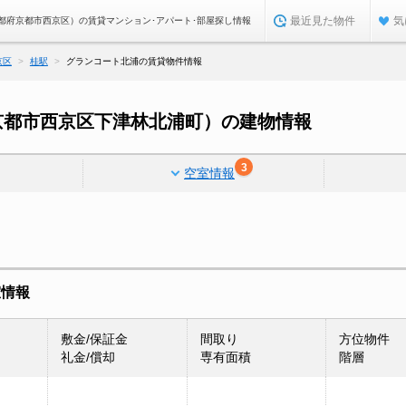
最近見た物件
気
都府京都市西京区）の賃貸マンション･アパート･部屋探し情報
京区
桂駅
グランコート北浦の賃貸物件情報
京都市西京区下津林北浦町）の建物情報
3
空室情報
室情報
敷金/保証金
間取り
方位物件
礼金/償却
専有面積
階層