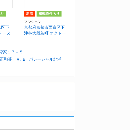
あり
新着
掲載物件あり
マンション
京区下
京都府京都市西京区下
テーヌ
津林大般若町 オクトー
ブル桂
貸家１７－５
正和荘 Ａ､Ｂ
パレーシャル北浦