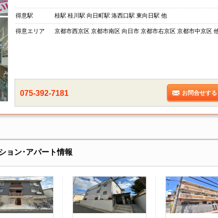
得意駅
桂駅 桂川駅 向日町駅 洛西口駅 東向日駅 他
得意エリア
京都市西京区 京都市南区 向日市 京都市右京区 京都市中京区 
075-392-7181
お問合せする
ション･アパート情報