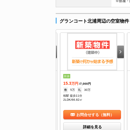
※部屋・
グランコート北浦周辺の空室物件
.7
新築
万円
/6,000円
15.3
--
礼
17.4万
万円
/7,000円
駅 徒歩13分
敷
5万
礼
30万
DK/60.57㎡
桂駅 徒歩11分
2LDK/66.82㎡
お問合せする（無料）
お問合せする（無料）
詳細を見る
詳細を見る