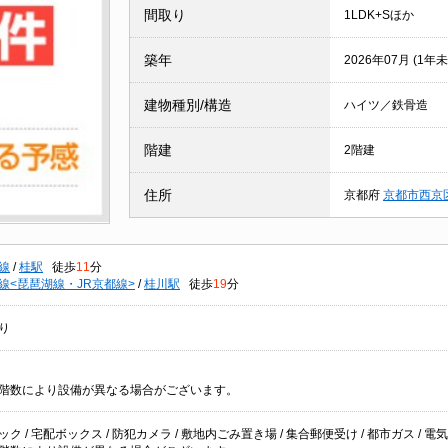
間取り
1LDK+Sほか
築年
2026年07月 (1年未
建物種別/構造
ハイツ／鉄骨造
階建
2階建
住所
京都府
京都市西京
線
/
桂駅
徒歩
11
分
線<琵琶湖線・JR京都線>
/
桂川駅
徒歩
19
分
り
階数により設備が異なる場合がございます。
ク / 宅配ボックス / 防犯カメラ / 敷地内ごみ置き場 / 集合郵便受け / 都市ガス / 電気 