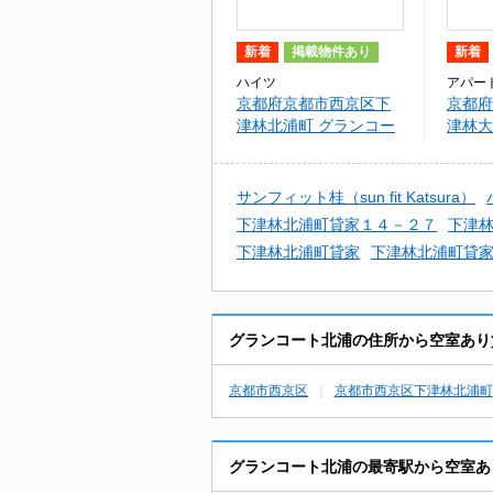
新着
掲載物件あり
新着
ハイツ
アパー
京都府京都市西京区下
京都府
津林北浦町 グランコー
津林大
ト北浦
ダ桂
サンフィット桂（sun fit Katsura）
下津林北浦町貸家１４－２７
下津
下津林北浦町貸家
下津林北浦町貸
グランコート北浦の住所から空室あり
京都市西京区
京都市西京区下津林北浦町
グランコート北浦の最寄駅から空室あ