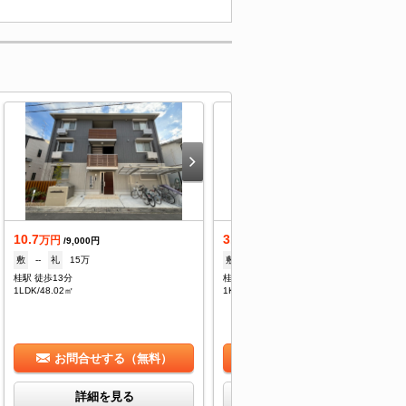
10.7
3.6
万円
万円
/9,000円
/4,000円
敷
--
礼
15万
敷
--
礼
--
桂駅 徒歩13分
桂駅 徒歩10分
1LDK/48.02㎡
1K/19.35㎡
お問合せする（無料）
お問合せする（無料）
詳細を見る
詳細を見る