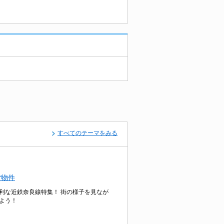
すべてのテーマをみる
貸物件
利な近鉄奈良線特集！ 街の様子を見なが
よう！