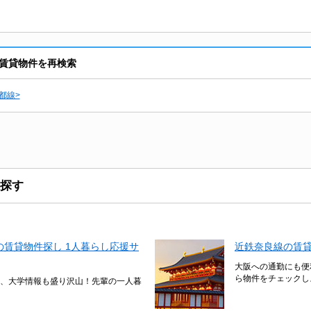
賃貸物件を再検索
都線>
探す
賃貸物件探し 1人暮らし応援サ
近鉄奈良線の賃
大阪への通勤にも便
ら物件をチェックし
、大学情報も盛り沢山！先輩の一人暮