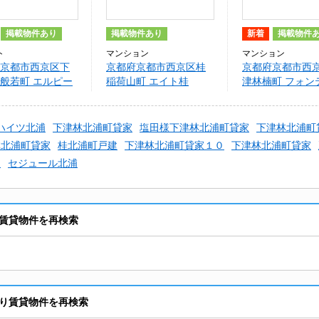
掲載物件あり
掲載物件あり
新着
掲載物件
ト
マンション
マンション
京都市西京区下
京都府京都市西京区桂
京都府京都市西
般若町 エルピー
稲荷山町 エイト桂
津林楠町 フォン
８１
ハイツ北浦
下津林北浦町貸家
塩田様下津林北浦町貸家
下津林北浦町
林北浦町貸家
桂北浦町戸建
下津林北浦町貸家１０
下津林北浦町貸家
家
セジュール北浦
賃貸物件を再検索
り賃貸物件を再検索