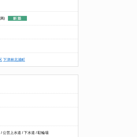
満)
区
下津林北浦町
/ 公営上水道 / 下水道 / 駐輪場