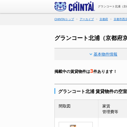
グランコート北浦（京
CHINTAIトップ
アーカイブ
京都府
京都市西
グランコート北浦（京都府
基本物件情報
3
掲載中の賃貸物件は
件あります！
グランコート北浦 賃貸物件の空
間取図
家賃
管理費等