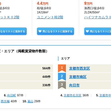
4.4
9
円
万円
万円
/徒歩6分
桂
/徒歩8分
洛西口
/徒歩6分
²
1K/18m²
2LDK/50m²
ットＫⅡ2階
ユニメント桂2階
ハイツナカムラⅡ
になるリストに追加する
気になるリストに追加する
気になるリストに
駅・エリア（掲載賃貸物件数順）
エリア
京都市西京区
564件
京都市南区
449件
向日市
336件
向日町
97件
京都市右京区
36件
京都市
西京極
40件
嵐山
29件