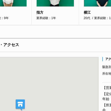
指方
横江
験：9年
業界経験：1年
20代
業界経験：1
・アクセス
ア
阪急京
所在
【営業
【定休
年始
【所
会 