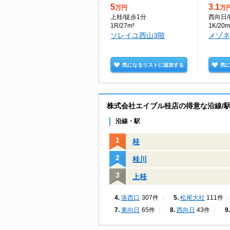
5
3.1
万円
万
上桂
/徒歩1分
西向日
1R/27m²
1K/20m
ソレイユ西山3階
メゾネ
気になるリストに追加する
気
株式会社エイブル桂店の得意な沿線/
沿線・駅
桂
桂川
上桂
洛西口
307件
松尾大社
111件
東向日
65件
西向日
43件