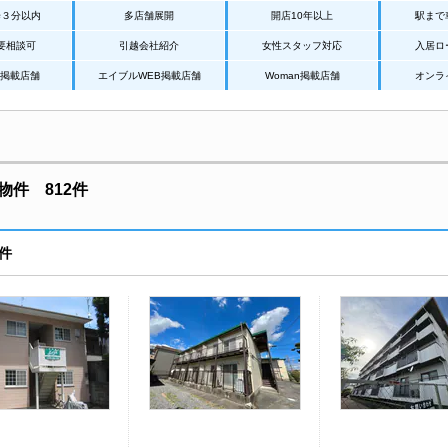
歩３分以内
多店舗展開
開店10年以上
駅まで
要相談可
引越会社紹介
女性スタッフ対応
入居ロ
Net掲載店舗
エイブルWEB掲載店舗
Woman掲載店舗
オンラ
件 812件
件