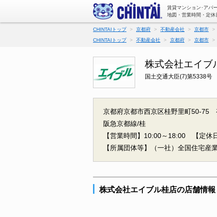
賃貸マンション･アパ
地図・営業時間・定休
CHINTAIトップ
京都府
不動産会社
京都市
CHINTAIトップ
不動産会社
京都府
京都市
株式会社エイブ
国土交通大臣(7)第5338号
京都府京都市西京区桂野里町50-75
阪急京都線/桂
【営業時間】10:00～18:00
【定休日
【所属団体等】（一社）全国住宅産
株式会社エイブル桂店の店舗情報