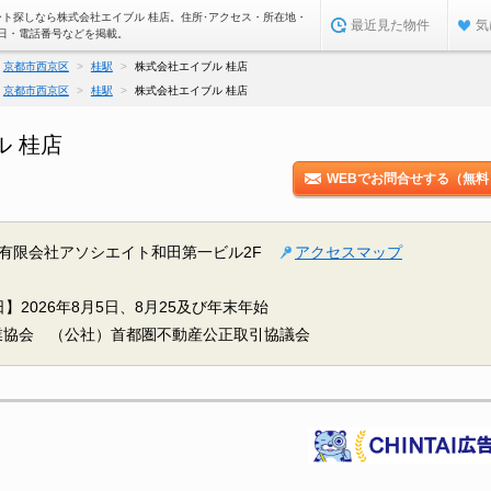
ート探しなら株式会社エイブル 桂店。住所･アクセス・所在地・
最近見た物件
気
日・電話番号などを掲載。
京都市西京区
桂駅
株式会社エイブル 桂店
京都市西京区
桂駅
株式会社エイブル 桂店
ル 桂店
WEBでお問合せする（無料
 有限会社アソシエイト和田第一ビル2F
アクセスマップ
】2026年8月5日、8月25及び年末年始
業協会 （公社）首都圏不動産公正取引協議会