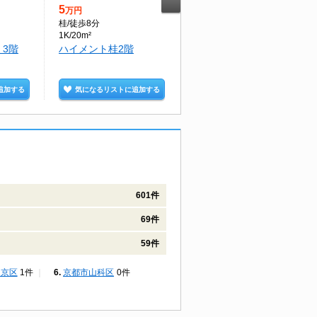
5
7
万円
万円
桂
/徒歩8分
桂
/徒歩15分
1K/20m²
2LDK/55.07m²
3階
ハイメント桂2階
ラティエール桂3階
追加する
気になるリストに追加する
気になるリストに追加する
601件
69件
59件
中京区
1件
京都市山科区
0件