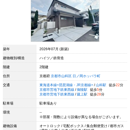
築年
2026年07月 (新築)
建物種別/構造
ハイツ／鉄骨造
階建
2階建
住所
京都府
京都市山科区
日ノ岡ホッパラ町
交通
東海道本線<琵琶湖線・JR京都線>
/
山科駅
徒歩
22
分
京都市営地下鉄東西線
/
御陵駅
徒歩
5
分
京都市営地下鉄東西線
/
蹴上駅
徒歩
28
分
駐車場
駐車場あり
環境
--
※部屋・階数により設備が異なる場合がございます。
建物設備
オートロック / 宅配ボックス / 集合郵便受け / 都市ガス