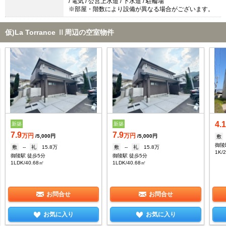
/ 電気 / 公営上水道 / 下水道 / 駐輪場
※部屋・階数により設備が異なる場合がございます。
仮)La Torrance Ⅱ周辺の空室物件
4.
新築
新築
7.9
7.9
万円
万円
/5,000円
/5,000円
敷
御陵
敷
--
礼
15.8万
敷
--
礼
15.8万
1K/
御陵駅 徒歩5分
御陵駅 徒歩5分
1LDK/40.68㎡
1LDK/40.68㎡
お問合せ
お問合せ
お気に入り
お気に入り