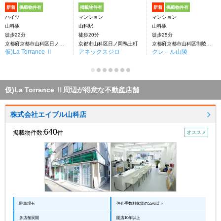
新着
掲載物件有
掲載物件有
新着
掲載物件有
ハイツ
マンション
マンション
山科駅
山科駅
山科駅
徒歩22分
徒歩20分
徒歩25分
京都府京都市山科区日ノ岡ホッパラ町
京都市山科区日ノ岡鴨土町
京都府京都市山科区御陵岡町
仮)La Torrance Ⅱ
アネックスジロ
クレ－ル山陵
仮)La Torrance Ⅱ周辺が得意な不動産店舗
株式会社エイブル山科店
640
掲載物件数:
件
オススメ
駐車場有
仲介手数料家賃の55%以下
多店舗展開
開店10年以上