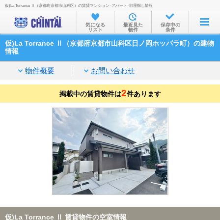
仮)La Torrance Ⅱ（京都府京都市山科区）の賃貸マンション･アパート･部屋探し情報
お部屋を探す
気になる
最近見た
保存中の
リスト
物件
条件
沿線・駅から
仮)La Torrance Ⅱ（京都府京都市山科区日ノ岡ホッパラ町）の建物
住所から
情報
家賃相場から
物件概要
お問い合わせ
通勤通学時間から
2
掲載中の賃貸物件は
件あります
物件特集から
不動産会社から
TOP
仮)La Torrance Ⅱ 賃貸物件の空室情報