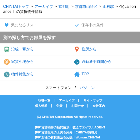
CHINTAIトップ
アーカイブ
京都府
京都市山科区
山科駅
仮)La Torr
ance Ⅱの賃貸物件情報
気になるリスト
保存中の条件
別の探し方でお部屋を探す
沿線・駅から
住所から
家賃相場から
通勤通学時間から
物件特集から
TOP
スマートフォン
パソコン
地域一覧
アーカイブ
サイトマップ
個人情報
免責
お問合せ
会社案内
(C) CHINTAI Corporation All rights reserved.
[PR]賃貸物件の疑問解決！教えてエイブルAGENT
[PR]賃貸生活の工夫を紹介！CHINTAI情報局
[PR]女性の賃貸生活を応援！Woman.CHINTAI