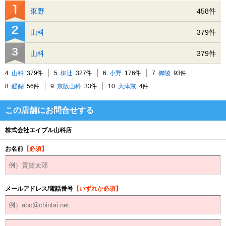
東野
458件
山科
379件
山科
379件
4.
山科
379件
5.
椥辻
327件
6.
小野
176件
7.
御陵
93件
8.
醍醐
56件
9.
京阪山科
33件
10.
大津京
4件
この店舗にお問合せする
株式会社エイブル山科店
お名前
【必須】
メールアドレス/電話番号
【いずれか必須】