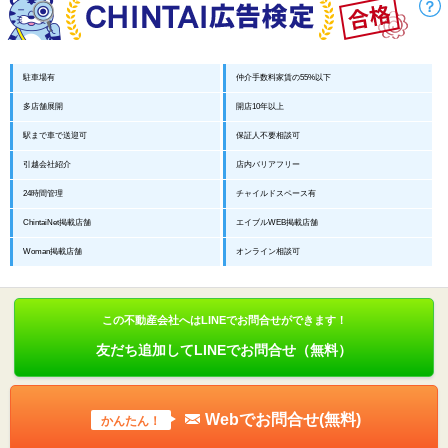
駐車場有
仲介手数料家賃の55%以下
多店舗展開
開店10年以上
駅まで車で送迎可
保証人不要相談可
引越会社紹介
店内バリアフリー
24時間管理
チャイルドスペース有
ChintaiNet掲載店舗
エイブルWEB掲載店舗
Woman掲載店舗
オンライン相談可
この不動産会社へはLINEでお問合せができます！
友だち追加してLINEでお問合せ（無料）
Webでお問合せ(無料)
かんたん！