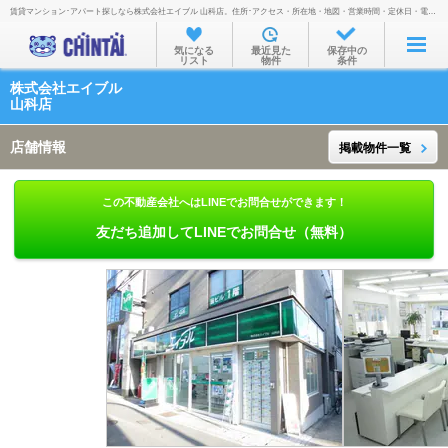
賃貸マンション･アパート探しなら株式会社エイブル 山科店。住所･アクセス・所在地・地図・営業時間・定休日・電話番号などを掲載。
お部屋を探す
気になる
最近見た
保存中の
リスト
物件
条件
沿線・駅から
株式会社エイブル
住所から
山科店
家賃相場から
店舗情報
掲載物件一覧
通勤通学時間から
この不動産会社へはLINEでお問合せができます！
物件特集から
友だち追加してLINEでお問合せ（無料）
不動産会社から
TOP