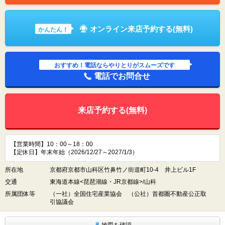
オンライン来店予約する(無料)
かんたん！
おすすめ！電話ならやりとりがスムーズです
電話でお問合せ
来店予約する(無料)
【営業時間】10：00～18：00
【定休日】年末年始（2026/12/27～2027/1/3）
所在地
京都府京都市山科区竹鼻竹ノ街道町10-4 井上ビル1F
交通
東海道本線<琵琶湖線・JR京都線>/山科
所属団体等
（一社）全国住宅産業協会 （公社）首都圏不動産公正取
引協議会