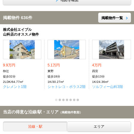
地図を確認
掲載物件 636件
掲載物件一覧
株式会社エイブル
山科店のオススメ物件
9.9万円
5.1万円
4万円
椥辻
東野
四宮
徒歩32分
徒歩18分
徒歩13分
2LDK/64.77m²
1K/30.27m²
1K/24.36m²
クレメント1階
シャトレコ－ポラス2階
ソルフィー山科3階
当店の得意な沿線/駅・エリア
（掲載物件数順）
沿線・駅
エリア