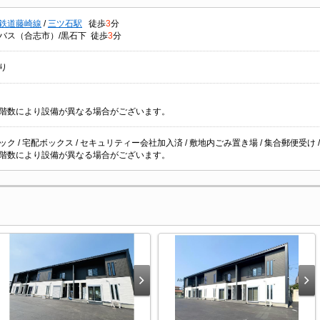
鉄道藤崎線
/
三ツ石駅
徒歩
3
分
バス（合志市）/黒石下 徒歩
3
分
り
階数により設備が異なる場合がございます。
ク / 宅配ボックス / セキュリティー会社加入済 / 敷地内ごみ置き場 / 集合郵便受け / LP
階数により設備が異なる場合がございます。