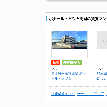
ボナール・三ツ石周辺の賃貸マン
新着
掲載物件あり
アパート
アパー
熊本県合志市須屋 ボナ
熊本
ール・三ツ石
D-ro
辻󠄀産業第１ビル
ボナール・三ツ石