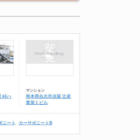
マンション
 峠ハ
熊本県合志市須屋 辻産
業第１ビル
ボニート
カーサボニートB