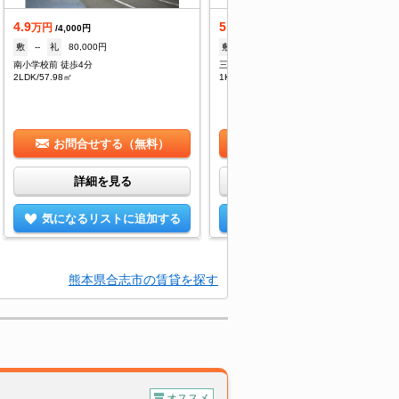
4.9
5.1
万円
万円
/4,000円
/3,000円
敷
--
礼
80,000円
敷
1ヶ月
礼
--
南小学校前 徒歩4分
三ツ石駅 徒歩8分
2LDK/57.98㎡
1K/29.42㎡
お問合せする（無料）
お問合せする（無料）
詳細を見る
詳細を見る
気になるリストに追加する
気になるリストに追加する
熊本県合志市の賃貸を探す
オススメ