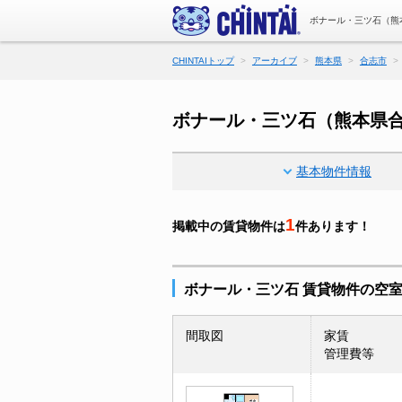
ボナール・三ツ石（熊
CHINTAIトップ
アーカイブ
熊本県
合志市
ボナール・三ツ石（熊本県
基本物件情報
1
掲載中の賃貸物件は
件あります！
ボナール・三ツ石 賃貸物件の空
間取図
家賃
管理費等