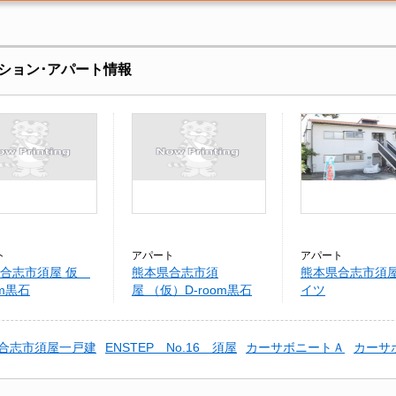
ション･アパート情報
ト
アパート
アパート
県合志市須屋 仮
熊本県合志市須
熊本県合志市須屋
om黒石
屋 （仮）D-room黒石
イツ
合志市須屋一戸建
ENSTEP No.16 須屋
カーサボニートＡ
カーサ