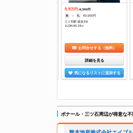
.8
5.9
万円
万円
/2,500円
/4,500円
なし
礼
なし
敷
--
礼
60,000円
ツ石駅 徒歩9分
三ツ石駅 徒歩3分
/26.5㎡
1LDK/40.29㎡
お問合せする（無料）
お問合せする（無料）
詳細を見る
詳細を見る
気になるリストに追加する
気になるリストに追加する
ボナール・三ツ石周辺が得意な不
熊本地所株式会社エイブ