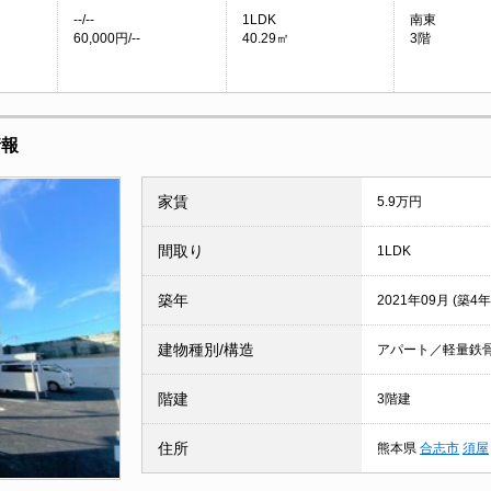
--/--
1LDK
南東
60,000円/--
40.29㎡
3階
情報
家賃
5.9万円
間取り
1LDK
築年
2021年09月 (築4年
建物種別/構造
アパート／軽量鉄
階建
3階建
住所
熊本県
合志市
須屋