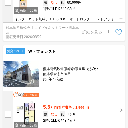
敷
なし
礼
60,000円
1階
1LDK
42.93m²
画像：22枚
インターネット無料。ＡＬＳＯＫ・オートロック・ＴＶドアフォ
ン・カードキー付セキュリティ賃貸。エアコン２基付。追焚付１坪
熊本地所株式会社 エイブルネットワーク熊本本
オートバス・浴室乾燥機・温水洗浄便座・大型鏡付洗面化粧台。敷
詳細を見る
店
金・連帯保証人不要
情報更新日
2026/08/03
W・フォレスト
賃貸アパート
熊本電気鉄道藤崎線/須屋駅 徒歩9分
熊本県合志市須屋
築6年
2階建
5.5
万円
(管理費等：1,800円)
敷
なし
礼
1ヶ月
2階
1LDK
43.47m²
画像：17枚