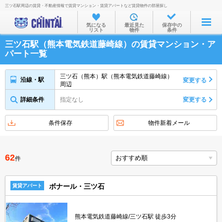
三ツ石駅周辺の賃貸・不動産情報で賃貸マンション・賃貸アパートなど賃貸物件の部屋探し
お部屋を探す
気になる
最近見た
保存中の
リスト
物件
条件
沿線・駅から
三ツ石駅（熊本電気鉄道藤崎線）の賃貸マンション・ア
住所から
パート一覧
家賃相場から
三ツ石（熊本）駅（熊本電気鉄道藤崎線）
沿線・駅
変更する
周辺
通勤通学時間から
詳細条件
指定なし
変更する
物件特集から
不動産会社から
条件保存
物件新着メール
TOP
62
件
ボナール・三ツ石
賃貸アパート
熊本電気鉄道藤崎線/三ツ石駅 徒歩3分