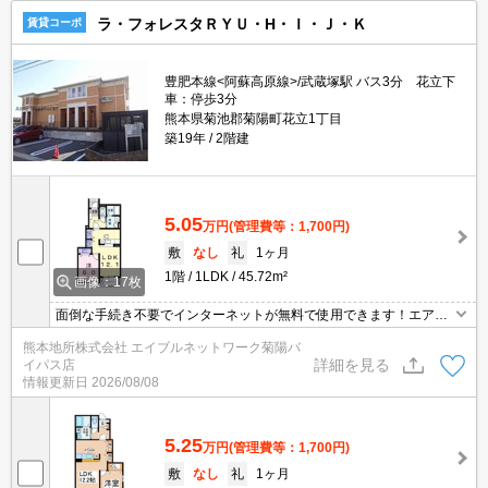
ラ・フォレスタＲＹＵ・H・Ｉ・Ｊ・Ｋ
賃貸コーポ
豊肥本線<阿蘇高原線>/武蔵塚駅 バス3分 花立下
車：停歩3分
熊本県菊池郡菊陽町花立1丁目
築19年
2階建
5.05
万円
(管理費等：1,700円)
敷
なし
礼
1ヶ月
1階
1LDK
45.72m²
画像：17枚
面倒な手続き不要でインターネットが無料で使用できます！エアコ
ン全部屋完備！雨の日も安心の浴室乾燥機付き(^^)/
熊本地所株式会社 エイブルネットワーク菊陽バ
詳細を見る
イパス店
情報更新日
2026/08/08
5.25
万円
(管理費等：1,700円)
敷
なし
礼
1ヶ月