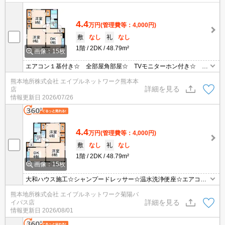
4.4
万円
(管理費等：4,000円)
敷
なし
礼
なし
1階
2DK
48.79m²
画像：15枚
エアコン１基付き☆ 全部屋角部屋☆ TVモニターホン付き☆ 温
水洗浄便座付き☆ 専用庭付☆
熊本地所株式会社 エイブルネットワーク熊本本
詳細を見る
店
情報更新日
2026/07/26
4.4
万円
(管理費等：4,000円)
敷
なし
礼
なし
1階
2DK
48.79m²
画像：15枚
大和ハウス施工☆シャンプードレッサー☆温水洗浄便座☆エアコン
☆お風呂は追焚き機能付☆ＴＶモニターフォン☆玄関はカードキー
熊本地所株式会社 エイブルネットワーク菊陽バ
☆
詳細を見る
イパス店
情報更新日
2026/08/01