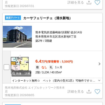
詳細を見る
店
（カードタイプなので財布の中に収納可能）
情報更新日
2026/07/31
カーサフェリーチェ（清水新地）
賃貸アパート
熊本電気鉄道藤崎線/須屋駅 徒歩14分
熊本県熊本市北区清水新地6丁目
築2年
3階建
6.4
万円
(管理費等：5,500円)
敷
なし
礼
1ヶ月
2階
1LDK
40.05m²
画像：16枚
インターネット無料☆ ペット（室内小型犬1匹）可物件です☆
嬉しいエアコン2台付☆ 防犯面も安心なオートロック・TVモニタ
熊本地所株式会社 エイブルネットワーク熊本本
ーホン付き☆ 宅配ボックスあります☆ 敷地内駐車場有り（２台
詳細を見る
店
分縦列：5,500円）☆
情報更新日
2026/08/05