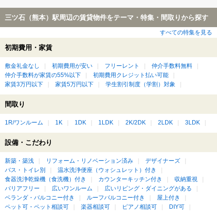
三ツ石（熊本）駅周辺の賃貸物件をテーマ・特集・間取りから探す
すべての特集を見る
初期費用・家賃
敷金礼金なし
初期費用が安い
フリーレント
仲介手数料無料
仲介手数料が家賃の55%以下
初期費用クレジット払い可能
家賃3万円以下
家賃5万円以下
学生割引制度（学割）対象
間取り
1R/ワンルーム
1K
1DK
1LDK
2K/2DK
2LDK
3LDK
設備・こだわり
新築・築浅
リフォーム・リノベーション済み
デザイナーズ
バス・トイレ別
温水洗浄便座（ウォシュレット）付き
食器洗浄乾燥機（食洗機）付き
カウンターキッチン付き
収納重視
バリアフリー
広いワンルーム
広いリビング・ダイニングがある
ベランダ・バルコニー付き
ルーフバルコニー付き
屋上付き
ペット可・ペット相談可
楽器相談可
ピアノ相談可
DIY可