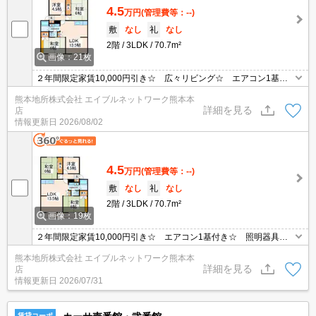
4.5
万円
(管理費等：--)
敷
なし
礼
なし
2階
3LDK
70.7m²
画像：21枚
２年間限定家賃10,000円引き☆ 広々リビング☆ エアコン1基付
☆ TVモニターホン付☆ 独立洗面台☆ 駐車場２台目3,000円で
熊本地所株式会社 エイブルネットワーク熊本本
確保可能☆ 温水洗浄便座☆
詳細を見る
店
情報更新日
2026/08/02
4.5
万円
(管理費等：--)
敷
なし
礼
なし
2階
3LDK
70.7m²
画像：19枚
２年間限定家賃10,000円引き☆ エアコン1基付き☆ 照明器具付
き☆ ＴＶインターホン付き☆ 南向きで日当たり良好☆
熊本地所株式会社 エイブルネットワーク熊本本
詳細を見る
店
情報更新日
2026/07/31
賃貸コーポ