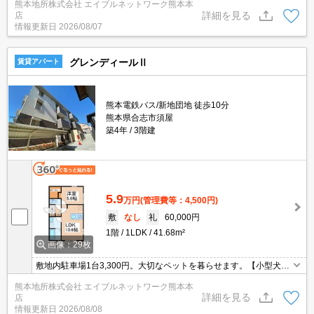
熊本地所株式会社 エイブルネットワーク熊本本
ん」・追焚・３口ガスコンログリル付き♪
詳細を見る
店
情報更新日
2026/08/07
グレンディールⅡ
賃貸アパート
熊本電鉄バス/新地団地 徒歩10分
熊本県合志市須屋
築4年
3階建
5.9
万円
(管理費等：4,500円)
敷
なし
礼
60,000円
1階
1LDK
41.68m²
画像：29枚
敷地内駐車場1台3,300円。大切なペットを暮らせます。【小型犬1
匹】飼育可能(敷金1か月増)！！インターネット無料☆ALSOKホー
熊本地所株式会社 エイブルネットワーク熊本本
ムセキュリティ・オートロック付きでセキュリティ安心☆エアコン
詳細を見る
店
2基・追い焚き・ウォークインクローゼット・対面キッチンなど人
情報更新日
2026/08/08
気の設備が充実☆オンライン式宅配ボックス付き☆