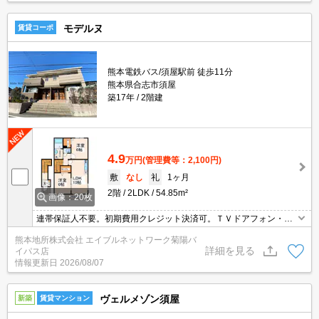
モデルヌ
賃貸コーポ
熊本電鉄バス/須屋駅前 徒歩11分
熊本県合志市須屋
築17年
2階建
4.9
万円
(管理費等：2,100円)
敷
なし
礼
1ヶ月
2階
2LDK
54.85m²
画像：20枚
連帯保証人不要。初期費用クレジット決済可。ＴＶドアフォン・追
焚付オートバス・浴室乾燥機・温水洗浄便座・エアコン付。子育て
熊本地所株式会社 エイブルネットワーク菊陽バ
支援充実の合志市ファミリータイプです。収納力◎期間限定賃料で
詳細を見る
イパス店
す。2年経過後家賃54,000円。
情報更新日
2026/08/07
ヴェルメゾン須屋
新築
賃貸マンション