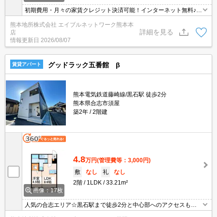
初期費用・月々の家賃クレジット決済可能！インターネット無料♪セ
キュリティ安心の防犯カメラ付き☆追い焚き機能・浴室乾燥・シス
熊本地所株式会社 エイブルネットワーク熊本本
テムキッチン・ウォークインクローゼットなど設備が充実してます
詳細を見る
店
☆南向きの最上階角部屋☆
情報更新日
2026/08/07
グッドラック五番館 β
賃貸アパート
熊本電気鉄道藤崎線/黒石駅 徒歩2分
熊本県合志市須屋
築2年
2階建
4.8
万円
(管理費等：3,000円)
敷
なし
礼
なし
2階
1LDK
33.21m²
画像：17枚
人気の合志エリア☆黒石駅まで徒歩2分と中心部へのアクセスも良
好です！各住戸すべて光ファイバー配線（各住戸最大1G）なので高