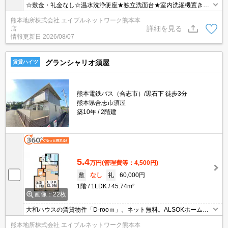
☆敷金・礼金なし☆温水洗浄便座★独立洗面台★室内洗濯機置き場
あります★エアコン1基★ＴＶモニターフォン★キッチンは1口のＩ
熊本地所株式会社 エイブルネットワーク熊本本
Ｈクッキングヒーター付★エレベーター付き
詳細を見る
店
情報更新日
2026/08/07
グランシャリオ須屋
賃貸ハイツ
熊本電鉄バス（合志市）/黒石下 徒歩3分
熊本県合志市須屋
築10年
2階建
5.4
万円
(管理費等：4,500円)
敷
なし
礼
60,000円
1階
1LDK
45.74m²
画像：22枚
大和ハウスの賃貸物件「D-rooｍ」。ネット無料。ALSOKホームセ
キュリティ付で女性のお一人暮らしも安心。（窓全てと玄関にセン
熊本地所株式会社 エイブルネットワーク熊本本
サーが付いています）。玄関はICロックで開錠と施錠が可能です。