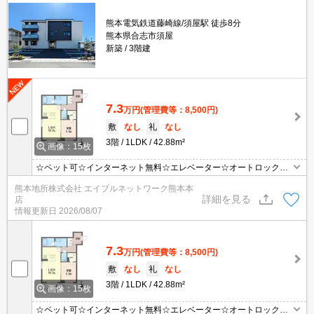
熊本電気鉄道藤崎線/須屋駅 徒歩8分
熊本県合志市須屋
新築
3階建
7.3
万円
(管理費等：8,500円)
敷
なし
礼
なし
3階
1LDK
42.88m²
画像：15枚
☆ペット可☆インターネット無料☆エレベーター☆オートロック☆
TVモニターホン☆追焚給湯付き☆24H換気システム☆浴室乾燥機能
熊本地所株式会社 エイブルネットワーク熊本本
付き☆対面キッチン☆ウォークインクローゼット☆駐車場1台契約
詳細を見る
店
必須です（各世帯1台のみEV充電設備付き）♪
情報更新日
2026/08/07
7.3
万円
(管理費等：8,500円)
敷
なし
礼
なし
3階
1LDK
42.88m²
画像：15枚
☆ペット可☆インターネット無料☆エレベーター☆オートロック☆