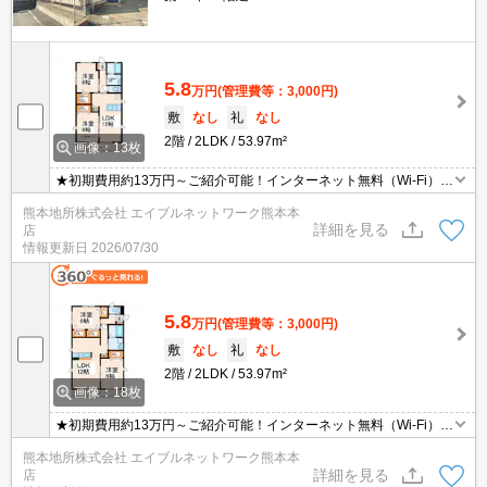
5.8
万円
(管理費等：3,000円)
敷
なし
礼
なし
2階
2LDK
53.97m²
画像：13枚
★初期費用約13万円～ご紹介可能！インターネット無料（Wi-Fi）駐
車場並列2台分で4,400円！1フロア1世帯の贅沢な造りです（セキス
熊本地所株式会社 エイブルネットワーク熊本本
イハイム施工） 追い炊き。対面キッチン。ＴＶモニターフォン。
詳細を見る
店
情報更新日
2026/07/30
5.8
万円
(管理費等：3,000円)
敷
なし
礼
なし
2階
2LDK
53.97m²
画像：18枚
★初期費用約13万円～ご紹介可能！インターネット無料（Wi-Fi）駐
車場並列2台分で4,400円！1フロア1世帯の贅沢な造りです（セキス
熊本地所株式会社 エイブルネットワーク熊本本
イハイム施工） 追い炊き。対面キッチン。ＴＶモニターフォン。
詳細を見る
店
エアコン1基付きで設備が充実した物件です。初期費用お持ちのク