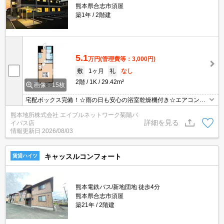
熊本県合志市須屋
築1年
2階建
5.1
万円
(管理費等：3,000円)
敷
1ヶ月
礼
なし
2階
1K
29.42m²
画像：15枚
宅配ボックス完備！☆雨の日も安心の浴室乾燥機付き☆エアコン・
独立洗面台・TVモニターホンなど人気の設備も充実！三ツ石駅まで
熊本地所株式会社 エイブルネットワーク菊陽バ
徒歩8分と通勤等に便利な立地です(^^)/
詳細を見る
イパス店
情報更新日
2026/08/03
キャッスルコンフォート
賃貸ハイツ
熊本電鉄バス/新地団地 徒歩4分
熊本県合志市須屋
築21年
2階建