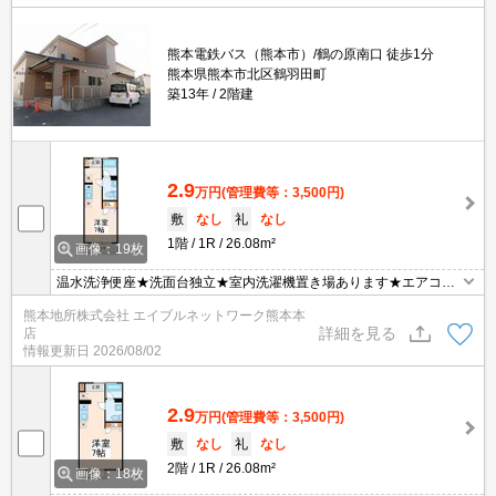
熊本電鉄バス（熊本市）/鶴の原南口 徒歩1分
熊本県熊本市北区鶴羽田町
築13年
2階建
2.9
万円
(管理費等：3,500円)
敷
なし
礼
なし
1階
1R
26.08m²
画像：19枚
温水洗浄便座★洗面台独立★室内洗濯機置き場あります★エアコン
1基★ＴＶモニターフォン★キッチンは1口のＩＨクッキングヒータ
熊本地所株式会社 エイブルネットワーク熊本本
ー付★
詳細を見る
店
情報更新日
2026/08/02
2.9
万円
(管理費等：3,500円)
敷
なし
礼
なし
2階
1R
26.08m²
画像：18枚