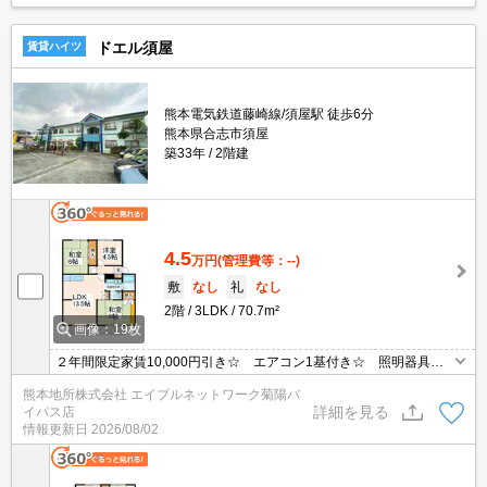
ドエル須屋
賃貸ハイツ
熊本電気鉄道藤崎線/須屋駅 徒歩6分
熊本県合志市須屋
築33年
2階建
4.5
万円
(管理費等：--)
敷
なし
礼
なし
2階
3LDK
70.7m²
画像：19枚
２年間限定家賃10,000円引き☆ エアコン1基付き☆ 照明器具付
き☆ ＴＶインターホン付き☆ 南向きで日当たり良好☆
熊本地所株式会社 エイブルネットワーク菊陽バ
詳細を見る
イパス店
情報更新日
2026/08/02