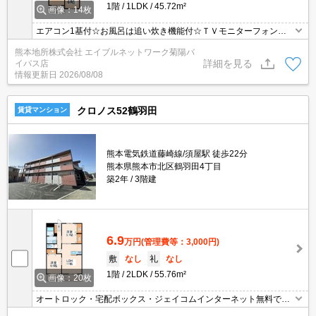
1階
1LDK
45.72m²
画像：14枚
エアコン1基付☆お風呂は追い炊き機能付☆ＴＶモニターフォン付
☆暖房便座☆キッチンは対面キッチン☆浴室乾燥機付☆
熊本地所株式会社 エイブルネットワーク菊陽バ
詳細を見る
イパス店
情報更新日
2026/08/08
クロノス52鶴羽田
賃貸マンション
熊本電気鉄道藤崎線/須屋駅 徒歩22分
熊本県熊本市北区鶴羽田4丁目
築2年
3階建
6.9
万円
(管理費等：3,000円)
敷
なし
礼
なし
1階
2LDK
55.76m²
画像：20枚
オートロック・宅配ボックス・ジェイコムインターネット無料で
す！三面鏡付シャンプードレッサー・ガス衣類乾燥機「乾太く