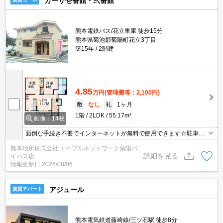
カーサ壱番館・弐番館
熊本電鉄バス/花立車庫 徒歩15分
熊本県菊池郡菊陽町花立3丁目
築15年
2階建
4.85
万円
(管理費等：2,100円)
敷
なし
礼
1ヶ月
1階
2LDK
55.17m²
画像：14枚
面倒な手続き不要でインターネットが無料で使用できます☆駐車場
縦列にて2台可能です！期間限定賃料です。2年経過後家賃53,500
熊本地所株式会社 エイブルネットワーク菊陽バ
円。
詳細を見る
イパス店
情報更新日
2026/08/06
アジュール
賃貸アパート
熊本電気鉄道藤崎線/三ツ石駅 徒歩8分