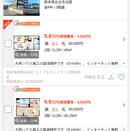
熊本県合志市須屋
築4年
3階建
5.8
万円
(管理費等：4,500円)
敷
なし
礼
60,000円
1階
1LDK
40m²
画像：23枚
大和ハウス施工の築浅物件です（D-room）。インターネット無料。
エアコン1台つき。面倒な工事などは不要！入居してすぐにご利用
熊本地所株式会社 エイブルネットワーク熊本本
可能です。オートロック・ALSOKで防犯面も安心です。宅配ボック
詳細を見る
店
ス付き。
情報更新日
2026/08/08
5.9
万円
(管理費等：4,500円)
敷
なし
礼
60,000円
3階
1LDK
40.29m²
画像：20枚
大和ハウス施工の新築物件です（D-room）。インターネット無料。