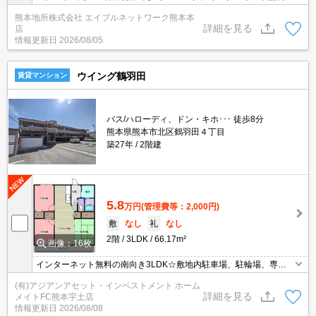
エアコン1台つき。面倒な工事などは不要！入居してすぐにご利用
熊本地所株式会社 エイブルネットワーク熊本本
可能です。オートロック・ALSOKで防犯面も安心です。宅配ボック
詳細を見る
店
ス付き。
情報更新日
2026/08/05
ウイング鶴羽田
賃貸マンション
バス/ハローディ、ドン・キホ･･･ 徒歩8分
熊本県熊本市北区鶴羽田４丁目
築27年
2階建
5.8
万円
(管理費等：2,000円)
敷
なし
礼
なし
2階
3LDK
66.17m²
画像：16枚
インターネット無料の南向き3LDK☆敷地内駐車場、駐輪場、専用
ゴミ置き場といった共用設備も充実♪バス停まで徒歩8分で通勤・通
(有)アジアンアセット・インベストメント ホーム
学にも便利です♪
詳細を見る
メイトFC熊本宇土店
情報更新日
2026/08/08