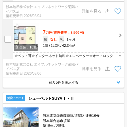
TVモニターホン☆追焚給湯付き☆24H換気システム☆浴室乾燥機能
熊本地所株式会社 エイブルネットワーク菊陽バ
付き☆対面キッチン☆ウォークインクローゼット☆駐車場1台契約
詳細を見る
イパス店
必須です（各世帯1台のみEV充電設備付き）♪
情報更新日
2026/08/04
7
万円
(管理費等：8,500円)
敷
なし
礼
1ヶ月
1階
1LDK
42.34m²
画像：16枚
☆ペット可☆インターネット無料☆エレベーター☆オートロック☆
TVモニターホン☆追焚給湯付き☆24H換気システム☆浴室乾燥機能
熊本地所株式会社 エイブルネットワーク菊陽バ
付き☆対面キッチン☆ウォークインクローゼット☆駐車場1台契約
詳細を見る
イパス店
必須です（各世帯1台のみEV充電設備付き）♪
情報更新日
2026/08/06
残り5件を表示する
シューベルトSUYAⅠ・Ⅱ
賃貸アパート
熊本電気鉄道藤崎線/須屋駅 徒歩16分
熊本県合志市須屋
築15年
2階建