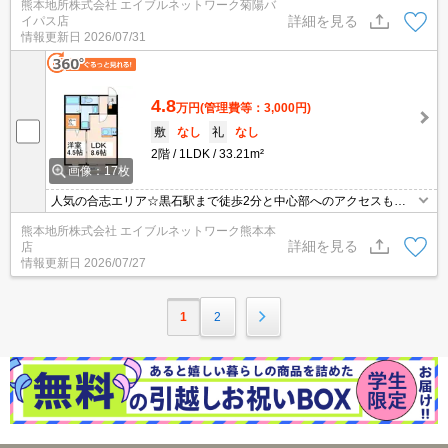
熊本地所株式会社 エイブルネットワーク菊陽バ
速で高品質の光インターネットが実現。オートロック・宅配ボック
詳細を見る
イパス店
ス付き。システムキッチン・ウォークインクローゼットなど嬉しい
情報更新日
2026/07/31
設備が充実☆2年間限定賃料です。2年経過後は賃料55,000円（ヘヤ
ワリ併用）
4.8
万円
(管理費等：3,000円)
敷
なし
礼
なし
2階
1LDK
33.21m²
画像：17枚
人気の合志エリア☆黒石駅まで徒歩2分と中心部へのアクセスも良
好です！各住戸すべて光ファイバー配線（各住戸最大1G）なので高
熊本地所株式会社 エイブルネットワーク熊本本
速で高品質の光インターネットが実現。オートロック・宅配ボック
詳細を見る
店
ス付き。システムキッチン・ウォークインクローゼットなど嬉しい
情報更新日
2026/07/27
設備が充実☆2年間限定賃料です。2年経過後は賃料55,000円（ヘヤ
ワリ併用）
1
2