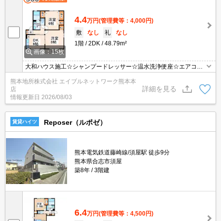
4.4
万円
(管理費等：4,000円)
敷
なし
礼
なし
1階
2DK
48.79m²
画像：15枚
大和ハウス施工☆シャンプードレッサー☆温水洗浄便座☆エアコン
☆お風呂は追焚き機能付☆ＴＶモニターフォン☆玄関はカードキー
熊本地所株式会社 エイブルネットワーク熊本本
☆
詳細を見る
店
情報更新日
2026/08/03
Reposer（ルポゼ）
賃貸ハイツ
熊本電気鉄道藤崎線/須屋駅 徒歩9分
熊本県合志市須屋
築8年
3階建
6.4
万円
(管理費等：4,500円)