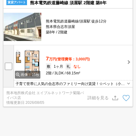
熊本電気鉄道藤崎線 須屋駅 2階建 築8年
賃貸アパート
熊本電気鉄道藤崎線/須屋駅 徒歩12分
熊本県合志市須屋
築8年
2階建
7
万円
(管理費等：3,000円)
敷
1ヶ月
礼
なし
2階
3LDK
68.15m²
画像：15枚
子育て世帯に人気の合志市のファミリー向け賃貸！☆ペット（小型
犬・猫）飼育可能！☆追焚機能・浴室乾燥機など人気の設備も充
熊本地所株式会社 エイブルネットワーク菊陽バ
実！☆収納量も多くお荷物の多いファミリ世帯にオススメ！☆
詳細を見る
イパス店
情報更新日
2026/08/05