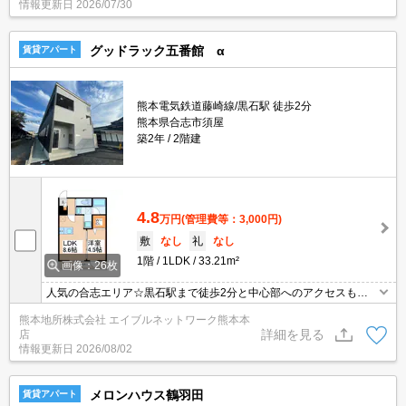
情報更新日
2026/07/30
レジットカードでお支払い可能です！
グッドラック五番館 α
賃貸アパート
熊本電気鉄道藤崎線/黒石駅 徒歩2分
熊本県合志市須屋
築2年
2階建
4.8
万円
(管理費等：3,000円)
敷
なし
礼
なし
1階
1LDK
33.21m²
画像：26枚
人気の合志エリア☆黒石駅まで徒歩2分と中心部へのアクセスも良
好です！各住戸すべて光ファイバー配線（各住戸最大1G）なので高
熊本地所株式会社 エイブルネットワーク熊本本
速で高品質の光インターネットが実現。オートロック・宅配ボック
詳細を見る
店
ス付き。システムキッチン・ウォークインクローゼットなど嬉しい
情報更新日
2026/08/02
設備が充実☆2年間限定賃料です。2年経過後は賃料55,000円（ヘヤ
ワリ併用）
メロンハウス鶴羽田
賃貸アパート