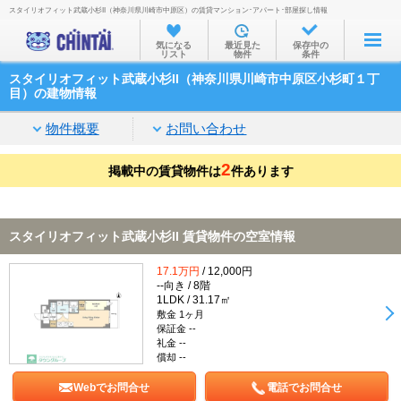
スタイリオフィット武蔵小杉II（神奈川県川崎市中原区）の賃貸マンション･アパート･部屋探し情報
お部屋を探す
気になる
最近見た
保存中の
リスト
物件
条件
沿線・駅から
スタイリオフィット武蔵小杉II（神奈川県川崎市中原区小杉町１丁
住所から
目）の建物情報
家賃相場から
物件概要
お問い合わせ
通勤通学時間から
2
掲載中の賃貸物件は
件あります
物件特集から
不動産会社から
スタイリオフィット武蔵小杉II 賃貸物件の空室情報
TOP
17.1万円
/ 12,000円
--向き / 8階
1LDK / 31.17㎡
敷金 1ヶ月
保証金 --
礼金 --
償却 --
Webでお問合せ
電話でお問合せ