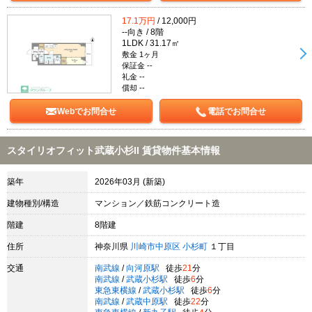
17.1万円
/ 12,000円
--向き / 8階
1LDK / 31.17㎡
敷金 1ヶ月
保証金 --
礼金 --
償却 --
Webでお問合せ
電話でお問合せ
スタイリオフィット武蔵小杉II 賃貸物件基本情報
築年
2026年03月 (新築)
建物種別/構造
マンション／鉄筋コンクリート造
階建
8階建
住所
神奈川県
川崎市中原区
小杉町
１丁目
交通
南武線
/
向河原駅
徒歩
21
分
南武線
/
武蔵小杉駅
徒歩
6
分
東急東横線
/
武蔵小杉駅
徒歩
6
分
南武線
/
武蔵中原駅
徒歩
22
分