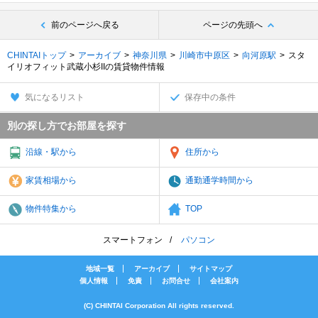
前のページへ戻る
ページの先頭へ
CHINTAIトップ
アーカイブ
神奈川県
川崎市中原区
向河原駅
スタ
イリオフィット武蔵小杉IIの賃貸物件情報
気になるリスト
保存中の条件
別の探し方でお部屋を探す
沿線・駅から
住所から
家賃相場から
通勤通学時間から
物件特集から
TOP
スマートフォン
パソコン
地域一覧
アーカイブ
サイトマップ
個人情報
免責
お問合せ
会社案内
(C) CHINTAI Corporation All rights reserved.