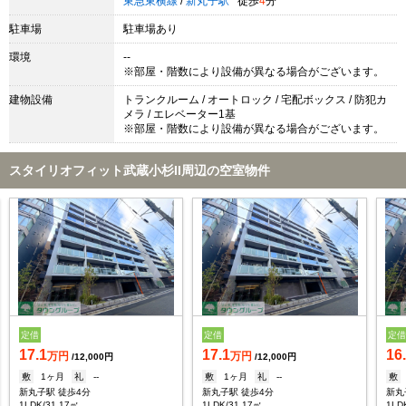
東急東横線
/
新丸子駅
徒歩
4
分
駐車場
駐車場あり
環境
--
※部屋・階数により設備が異なる場合がございます。
建物設備
トランクルーム / オートロック / 宅配ボックス / 防犯カ
メラ / エレベーター1基
※部屋・階数により設備が異なる場合がございます。
スタイリオフィット武蔵小杉II周辺の空室物件
定借
定借
定
17.1
17.1
16
万円
万円
/12,000円
/12,000円
敷
1ヶ月
礼
--
敷
1ヶ月
礼
--
敷
新丸子駅 徒歩4分
新丸子駅 徒歩4分
新丸
1LDK/31.17㎡
1LDK/31.17㎡
1LD