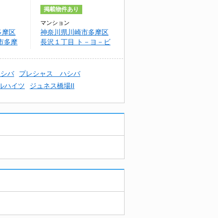
掲載物件あり
マンション
多摩区
神奈川県川崎市多摩区
市多摩
長沢１丁目 ト－ヨ－ビ
ル
ハシバ
プレシャス ハシバ
ルハイツ
ジュネス橋場II