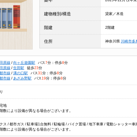
築年
2025年12月 (1年未
建物種別/構造
貸家／木造
階建
2階建
住所
神奈川県
川崎市多
田原線
/
向ヶ丘遊園駅
バス
7
分：停歩
8
分
田原線
/
生田駅
徒歩
23
分
都市線
/
溝の口駅
バス
31
分：停歩
8
分
都市線
/
あざみ野駅
バス
19
分：停歩
8
分
り
宅地
階数により設備が異なる場合がございます。
ス / 都市ガス / 駐車場1台無料 / 駐輪場 / バイク置場 / 地下車庫 / 電動シャッター
階数により設備が異なる場合がございます。