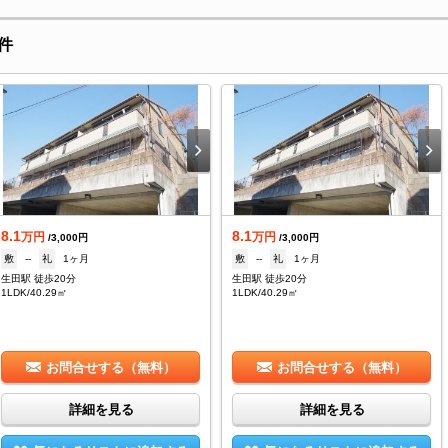
件
8.1
8.1
万円
万円
/3,000円
/3,000円
敷
--
礼
1ヶ月
敷
--
礼
1ヶ月
生田駅 徒歩20分
生田駅 徒歩20分
1LDK/40.29㎡
1LDK/40.29㎡
お問合せする（無料）
お問合せする（無料）
詳細を見る
詳細を見る