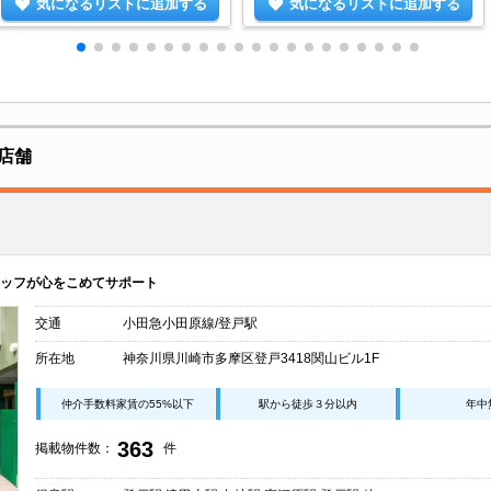
気になるリストに追加する
気になるリストに追加する
店舗
ッフが心をこめてサポート
交通
小田急小田原線/登戸駅
所在地
神奈川県川崎市多摩区登戸3418関山ビル1F
仲介手数料家賃の55%以下
駅から徒歩３分以内
年中
363
掲載物件数：
件