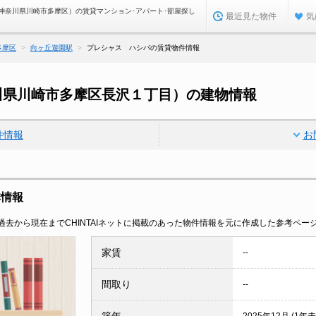
神奈川県川崎市多摩区）の賃貸マンション･アパート･部屋探し
最近見た物件
気
多摩区
向ヶ丘遊園駅
プレシャス ハシバの賃貸物件情報
川県川崎市多摩区長沢１丁目）の建物情報
件情報
お
本情報
去から現在までCHINTAIネットに掲載のあった物件情報を元に作成した参考ペー
家賃
--
間取り
--