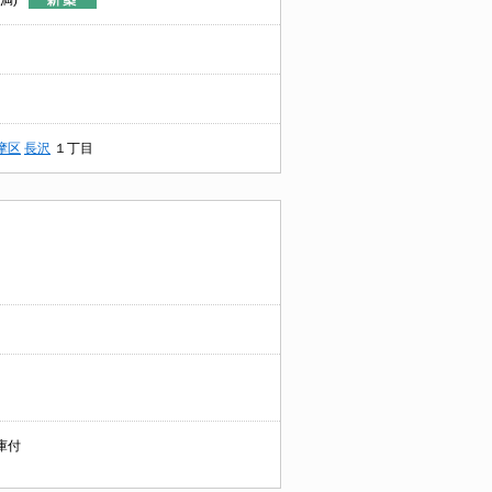
満)
摩区
長沢
１丁目
車庫付