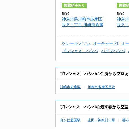
掲載物件あり
掲載
貸家
貸家
神奈川県川崎市多摩区
神奈川
長沢１丁目 川崎市多摩
長沢１
区長沢1丁目計画
区長沢
クレールメゾン
オーチャードI
オー
プレシャス ハシバ
ハイツハシバ
プレシャス ハシバの住所から空室あ
川崎市多摩区
川崎市多摩区長沢
プレシャス ハシバの最寄駅から空室
向ヶ丘遊園駅
生田（神奈川）駅
溝の