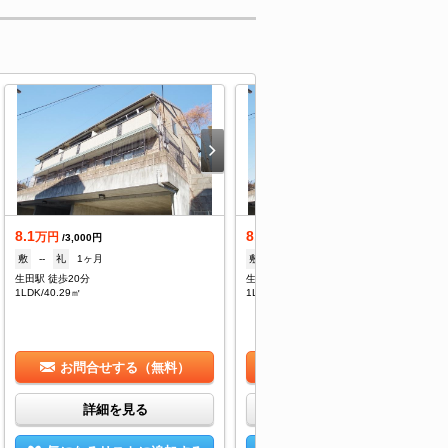
8.1
8.1
万円
万円
/3,000円
/3,000円
敷
--
礼
1ヶ月
敷
--
礼
1ヶ月
生田駅 徒歩20分
生田駅 徒歩20分
1LDK/40.29㎡
1LDK/40.29㎡
お問合せする（無料）
お問合せする（無料）
詳細を見る
詳細を見る