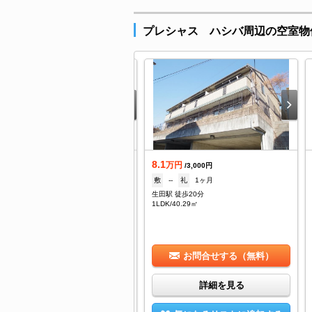
プレシャス ハシバ周辺の空室物
8.1
着
万円
/3,000円
0.4
敷
--
礼
1ヶ月
万円
/5,500円
生田駅 徒歩20分
--
礼
1.5ヶ月
1LDK/40.29㎡
向ヶ丘遊園駅 バス11分 東長沢下車：停歩3分
DK/54.18㎡
お問合せする（無料）
お問合せする（無料）
詳細を見る
詳細を見る