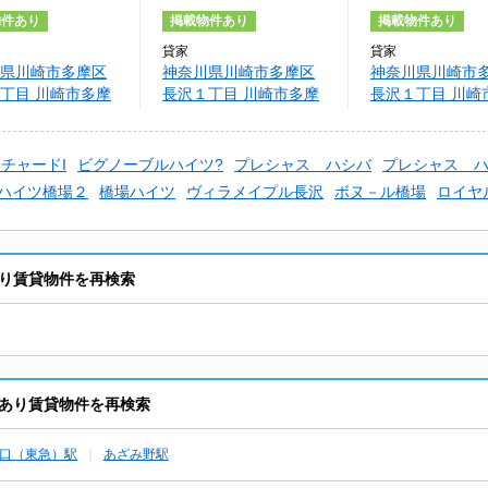
物件あり
掲載物件あり
掲載物件あり
貸家
貸家
県川崎市多摩区
神奈川県川崎市多摩区
神奈川県川崎市
丁目 川崎市多摩
長沢１丁目 川崎市多摩
長沢１丁目 川崎
1丁目計画
区長沢1丁目計画
区長沢1丁目計画
チャードI
ビグノーブルハイツ?
プレシャス ハシバ
プレシャス 
ハイツ橋場２
橋場ハイツ
ヴィラメイプル長沢
ボヌ－ル橋場
ロイヤ
り賃貸物件を再検索
あり賃貸物件を再検索
口（東急）駅
あざみ野駅