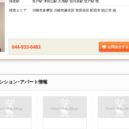
得意駅
登戸駅 津田山駅 久地駅 宿河原駅 登戸駅 他
得意エリア
川崎市多摩区 川崎市麻生区 世田谷区 町田市 狛江市 他
044-933-6483
お問合せする
ンション･アパート情報