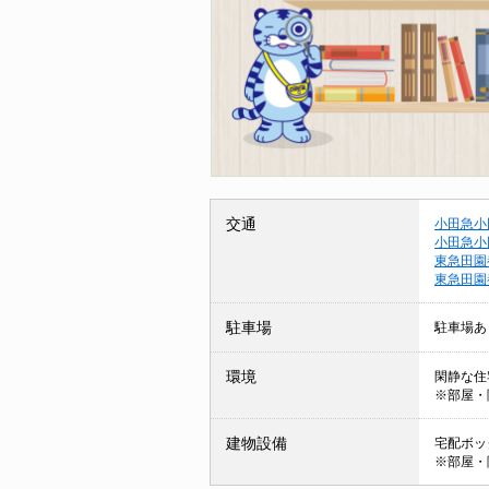
交通
小田急小
小田急小
東急田園
東急田園
駐車場
駐車場あ
環境
閑静な住
※部屋・
建物設備
宅配ボック
※部屋・