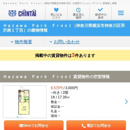
Ｈａｚａｗａ Ｐａｒｋ Ｆｒｏｎｔ（神奈川県横浜市神奈川区）の賃貸マンション･アパート･部屋探し情報
お部屋を探す
気になる
最近見た
保存中の
リスト
物件
条件
沿線・駅から
Ｈａｚａｗａ Ｐａｒｋ Ｆｒｏｎｔ（神奈川県横浜市神奈川区羽
住所から
沢南１丁目）の建物情報
家賃相場から
物件概要
お問い合わせ
通勤通学時間から
3
掲載中の賃貸物件は
件あります
物件特集から
不動産会社から
Ｈａｚａｗａ Ｐａｒｋ Ｆｒｏｎｔ 賃貸物件の空室情報
TOP
6.5万円
/ 3,000円
--向き / 2階
1K / 17.39㎡
敷金 --
保証金 --
礼金 --
償却 --
Webでお問合せ
電話でお問合せ