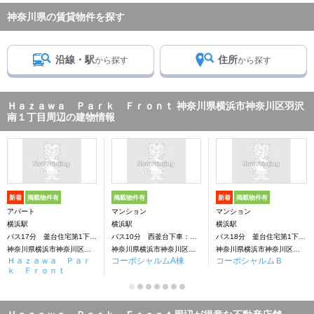
神奈川県の賃貸物件を探す
沿線・駅
住所
から探す
から探す
Ｈａｚａｗａ Ｐａｒｋ Ｆｒｏｎｔ 神奈川県横浜市神奈川区羽沢
南１丁目周辺の建物情報
新着
掲載物件有
掲載物件有
新着
掲載物件有
アパート
マンション
マンション
横浜駅
横浜駅
横浜駅
バス17分 釜台住宅第1下車：停歩4分
バス10分 西釜台下車：停歩5分
バス18分 釜台住宅第1下車：停歩3分
神奈川県横浜市神奈川区羽沢南１丁目
神奈川県横浜市神奈川区羽沢南１丁目11-8
神奈川県横浜市神奈川区羽沢南１丁目
Ｈａｚａｗａ Ｐａｒ
コーポシャルムA棟
コーポシャルムＢ
ｋ Ｆｒｏｎｔ