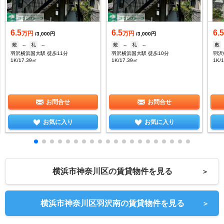
6.5
6.5
6.
万円
万円
/3,000円
/3,000円
敷
--
礼
--
敷
--
礼
--
敷
羽沢横浜国大駅 徒歩11分
羽沢横浜国大駅 徒歩10分
羽沢
1K/17.39㎡
1K/17.39㎡
1K/
お問合せ
お問合せ
お気に入り
お気に入り
横浜市神奈川区の賃貸物件を見る
＞
横浜市神奈川区羽沢南の賃貸物件を見る
＞