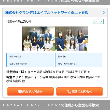
Ｈａｚａｗａ Ｐａｒｋ Ｆｒｏｎｔ周辺が得意な不動産店舗
株式会社グランデ21エイブルネットワーク保土ヶ谷店
296
掲載物件数:
件
オススメ
開店10年以上
駐車場有
駅から徒歩３分以内
社宅・寮対応物件あり
得意沿線・駅：
保土ケ谷駅 横浜駅 東戸塚駅 戸塚駅 天王町駅 他
得意エリア：
横浜市保土ケ谷区 横浜市神奈川区 横浜市西区 横浜市中区
横浜市南区 他
Webでお問合せ
電話でお問合せ
Ｈａｚａｗａ Ｐａｒｋ Ｆｒｏｎｔの住所から空室を再検索