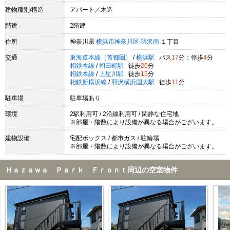
建物種別/構造
アパート／木造
階建
2階建
住所
神奈川県
横浜市神奈川区
羽沢南
１丁目
交通
東海道本線（首都圏）
/
横浜駅
バス
17
分：停歩
4
分
相鉄本線
/
和田町駅
徒歩
20
分
相鉄本線
/
上星川駅
徒歩
15
分
相鉄新横浜線
/
羽沢横浜国大駅
徒歩
11
分
駐車場
駐車場あり
環境
2駅利用可 / 2沿線利用可 / 閑静な住宅地
※部屋・階数により設備が異なる場合がございます。
建物設備
宅配ボックス / 都市ガス / 駐輪場
※部屋・階数により設備が異なる場合がございます。
Ｈａｚａｗａ Ｐａｒｋ Ｆｒｏｎｔ周辺の空室物件