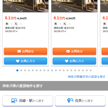
6.1
6.1
6.
万円
万円
/4,500円
/4,500円
敷
--
礼
--
敷
--
礼
--
敷
湘南台駅 徒歩15分
湘南台駅 徒歩15分
湘南
1K/26.07㎡
1K/26.07㎡
1K/
お問合せ
お問合せ
お気に入り
お気に入り
神奈川県藤沢市の賃貸を探す
神奈川県の賃貸物件を探す
沿線・駅
住所
から探す
から探す