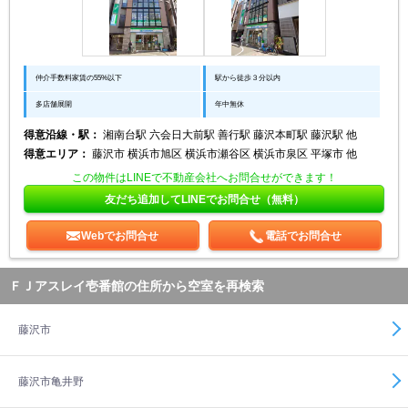
仲介手数料家賃の55%以下
駅から徒歩３分以内
多店舗展開
年中無休
得意沿線・駅：
湘南台駅 六会日大前駅 善行駅 藤沢本町駅 藤沢駅 他
得意エリア：
藤沢市 横浜市旭区 横浜市瀬谷区 横浜市泉区 平塚市 他
この物件はLINEで不動産会社へお問合せができます！
友だち追加してLINEでお問合せ（無料）
Webでお問合せ
電話でお問合せ
ＦＪアスレイ壱番館の住所から空室を再検索
藤沢市
藤沢市亀井野