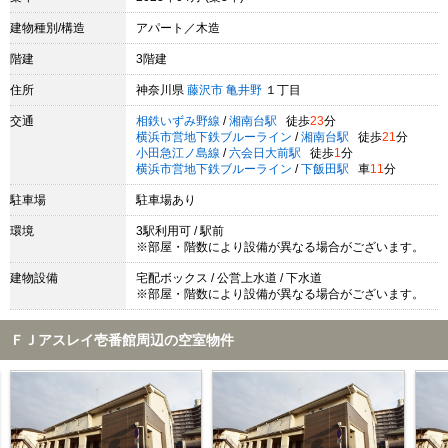
建物種別/構造
アパート／木造
階建
3階建
住所
神奈川県
藤沢市
亀井野
１丁目
交通
相鉄いずみ野線
/
湘南台駅
徒歩
23
分
横浜市営地下鉄ブルーライン
/
湘南台駅
徒歩
21
分
小田急江ノ島線
/
六会日大前駅
徒歩
1
分
横浜市営地下鉄ブルーライン
/
下飯田駅
車
11
分
駐車場
駐車場あり
環境
3駅利用可 / 駅前
※部屋・階数により設備が異なる場合がございます。
建物設備
宅配ボックス / 公営上水道 / 下水道
※部屋・階数により設備が異なる場合がございます。
ＦＪアスレイ壱番館周辺の空室物件