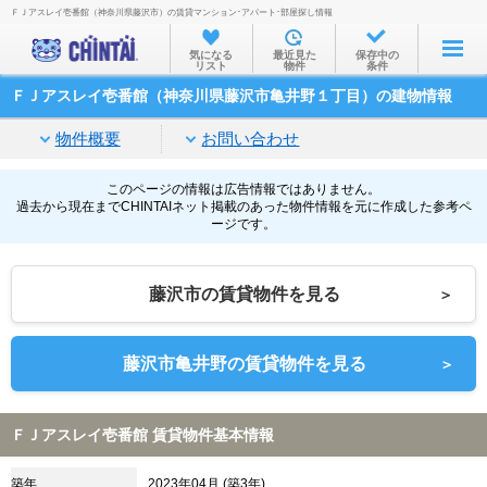
ＦＪアスレイ壱番館（神奈川県藤沢市）の賃貸マンション･アパート･部屋探し情報
お部屋を探す
気になる
最近見た
保存中の
リスト
物件
条件
沿線・駅から
ＦＪアスレイ壱番館（神奈川県藤沢市亀井野１丁目）の建物情報
住所から
物件概要
お問い合わせ
家賃相場から
通勤通学時間から
このページの情報は広告情報ではありません。
過去から現在までCHINTAIネット掲載のあった物件情報を元に作成した参考ペ
ージです。
物件特集から
不動産会社から
藤沢市の賃貸物件を見る
＞
TOP
藤沢市亀井野の賃貸物件を見る
＞
ＦＪアスレイ壱番館 賃貸物件基本情報
築年
2023年04月 (築3年)