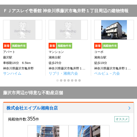
ＦＪアスレイ壱番館 神奈川県藤沢市亀井野１丁目周辺の建物情報
新着
掲載物件有
新着
掲載物件有
新着
掲載物件有
アパート
マンション
コーポ
藤沢駅
湘南台駅
湘南台駅
車移動16分 6.5km
徒歩25分
徒歩19分
神奈川県藤沢市亀井野
神奈川県藤沢市亀井野１丁目
神奈川県藤沢市亀井野１丁目
サンハイム
リブリ・湘南六会
ベルビュ－六会
藤沢市周辺が得意な不動産店舗
株式会社エイブル湘南台店
355
掲載物件数:
件
オススメ