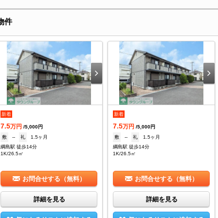
物件
新着
新着
7.5
7.5
万円
万円
/5,000円
/5,000円
敷
--
礼
1.5ヶ月
敷
--
礼
1.5ヶ月
綱島駅 徒歩14分
綱島駅 徒歩14分
1K/26.5㎡
1K/26.5㎡
お問合せする（無料）
お問合せする（無料）
詳細を見る
詳細を見る