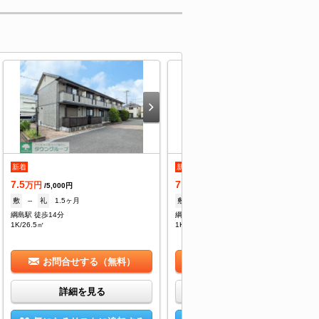
新着
新着
7.5
7.5
万円
万円
/5,000円
/5,000円
敷
--
礼
1.5ヶ月
敷
--
礼
1.5ヶ月
綱島駅 徒歩14分
綱島駅 徒歩14分
1K/26.5㎡
1K/26.5㎡
お問合せする（無料）
お問合せする（無料）
詳細を見る
詳細を見る