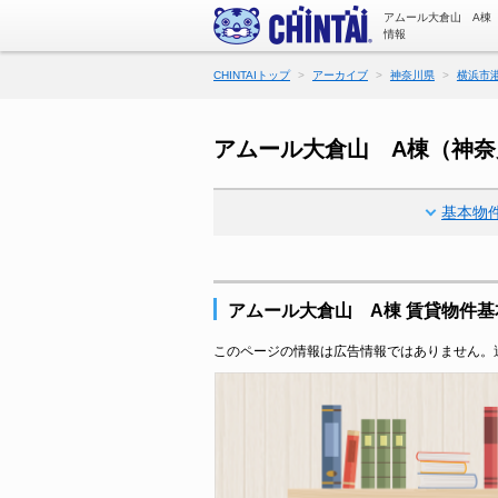
アムール大倉山 A棟
情報
CHINTAIトップ
アーカイブ
神奈川県
横浜市
アムール大倉山 A棟（神
基本物
アムール大倉山 A棟 賃貸物件基
このページの情報は広告情報ではありません。過