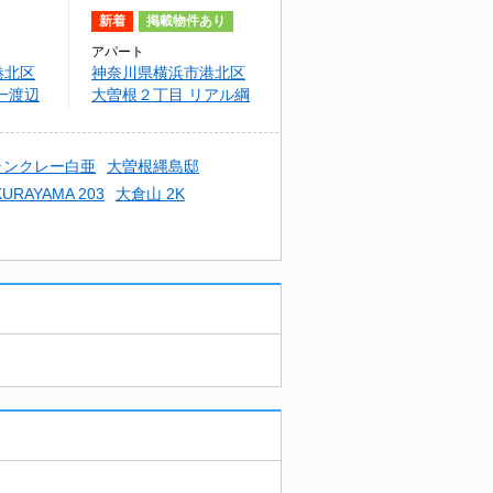
新着
掲載物件あり
アパート
港北区
神奈川県横浜市港北区
一渡辺
大曽根２丁目 リアル綱
島パークテラスＡ棟
ランクレー白亜
大曽根縄島邸
KURAYAMA 203
大倉山 2K