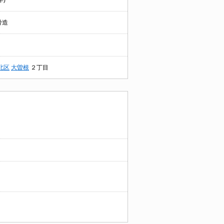
年)
骨造
北区
大曽根
２丁目