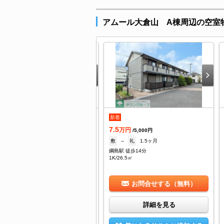
アムール大倉山 A棟周辺の空室
.7
新着
万円
/4,000円
7.5
--
礼
1ヶ月
万円
/5,000円
島駅 徒歩9分
敷
--
礼
1.5ヶ月
/18.9㎡
綱島駅 徒歩14分
1K/26.5㎡
お問合せする（無料）
お問合せする（無料）
詳細を見る
詳細を見る