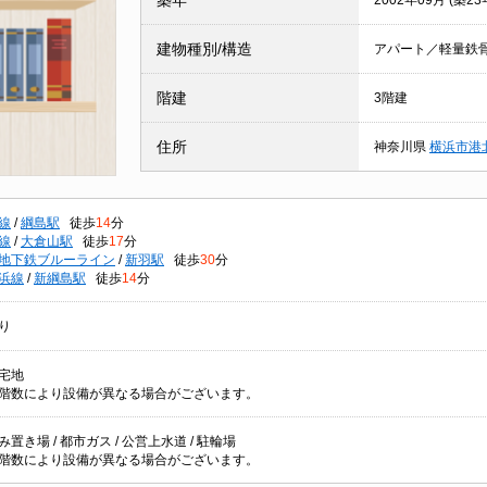
築年
2002年09月 (築23
建物種別/構造
アパート／軽量鉄
階建
3階建
住所
神奈川県
横浜市港
線
/
綱島駅
徒歩
14
分
線
/
大倉山駅
徒歩
17
分
地下鉄ブルーライン
/
新羽駅
徒歩
30
分
浜線
/
新綱島駅
徒歩
14
分
り
宅地
階数により設備が異なる場合がございます。
置き場 / 都市ガス / 公営上水道 / 駐輪場
階数により設備が異なる場合がございます。