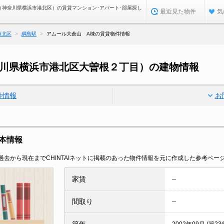
（神奈川県横浜市港北区）の賃貸マンション･アパート･部屋探し
最近見た物件
気
港北区
綱島駅
アムール大倉山 A棟の賃貸物件情報
奈川県横浜市港北区大曽根２丁目）の建物情報
件情報
お
本情報
去から現在までCHINTAIネットに掲載のあった物件情報を元に作成した参考ペー
家賃
--
間取り
--