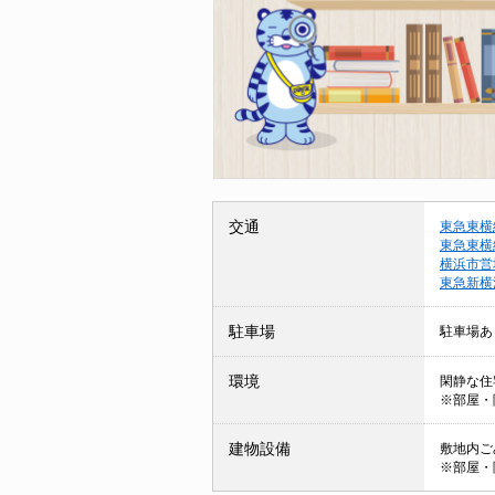
交通
東急東横
東急東横
横浜市営
東急新横
駐車場
駐車場あ
環境
閑静な住
※部屋・
建物設備
敷地内ごみ
※部屋・