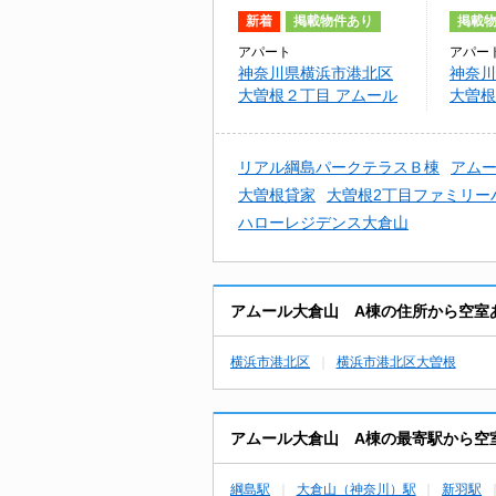
新着
掲載物件あり
掲載
アパート
アパー
神奈川県横浜市港北区
神奈川
大曽根２丁目 アムール
大曽根
大倉山 C棟
リアル綱島パークテラスＢ棟
アムー
大曽根貸家
大曽根2丁目ファミリー
ハローレジデンス大倉山
アムール大倉山 A棟の住所から空室
横浜市港北区
横浜市港北区大曽根
アムール大倉山 A棟の最寄駅から空
綱島駅
大倉山（神奈川）駅
新羽駅