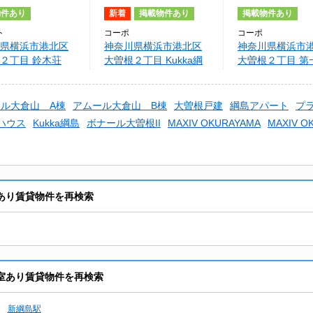
物件あり
新着
掲載物件あり
掲載物件あり
ト
コーポ
コーポ
県横浜市港北区
神奈川県横浜市港北区
神奈川県横浜市
２丁目 鈴木荘
大曽根２丁目 Kukka綱
大曽根２丁目 第
島
ハイツ
ル大倉山 A棟
アムール大倉山 B棟
大曽根戸建
綱島アパート
プ
ハウス
Kukka綱島
ボナール大曽根II
MAXIV OKURAYAMA
MAXIV O
あり賃貸物件を再検索
室あり賃貸物件を再検索
新綱島駅