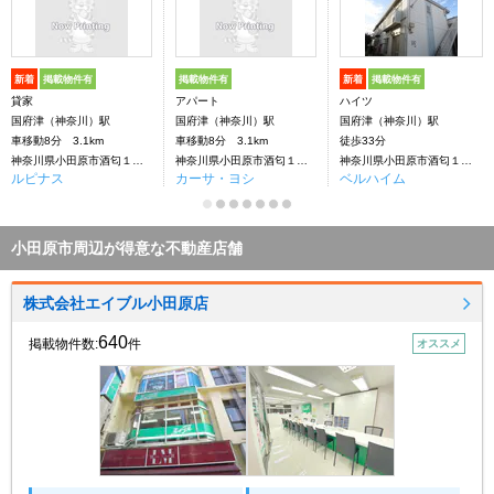
新着
掲載物件有
掲載物件有
新着
掲載物件有
貸家
アパート
ハイツ
国府津（神奈川）駅
国府津（神奈川）駅
国府津（神奈川）駅
車移動8分 3.1km
車移動8分 3.1km
徒歩33分
神奈川県小田原市酒匂１丁目
神奈川県小田原市酒匂１丁目２－詳細未定
神奈川県小田原市酒匂１丁目
ルピナス
カーサ・ヨシ
ベルハイム
小田原市周辺が得意な不動産店舗
株式会社エイブル小田原店
640
掲載物件数:
件
オススメ