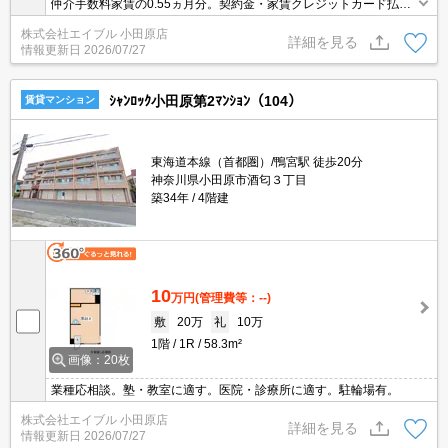
仲介手数料家賃の0.55ヵ月分。契約金・家賃クレジットカード払い
可（ポイント還元あり）。人気の戸建。駐車場1台分無料。システ
株式会社エイブル 小田原店
ムキッチン。新生活のスタートはここから。オンライン内見対応
詳細を見る
情報更新日
2026/07/27
可。
ｼｬﾝﾛｯｸ小田原第2ﾏﾝｼｮﾝ（104）
賃貸マンション
東海道本線（首都圏）/鴨宮駅 徒歩20分
神奈川県小田原市酒匂３丁目
築34年
4階建
10
万円
(管理費等：--)
敷
20万
礼
10万
1階
1R
58.3m²
画像：20枚
業種応相談。塾・教室に適す。医院・診療所に適す。駐輪場有。
株式会社エイブル 小田原店
詳細を見る
情報更新日
2026/07/27