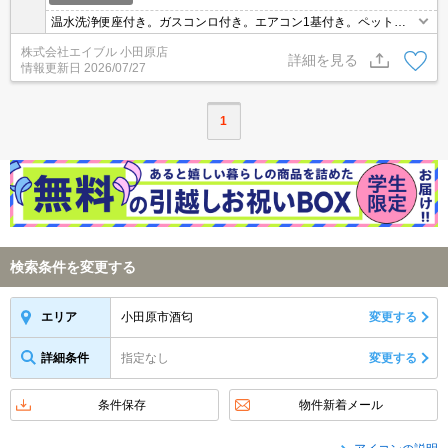
温水洗浄便座付き。ガスコンロ付き。エアコン1基付き。ペット応
相談。ペット飼育の場合、敷金1ヵ月分増。インターネット無料。
株式会社エイブル 小田原店
仲介手数料家賃の0.55ヵ月分。駐車場セット契約。小型犬のみ相談
詳細を見る
情報更新日
2026/07/27
可。
1
検索条件を変更する
小田原市酒匂
変更する
エリア
詳細条件
指定なし
変更する
条件保存
物件新着メール