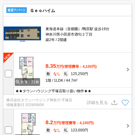
Ｇｅｏハイム
賃貸アパート
東海道本線（首都圏）/鴨宮駅 徒歩19分
神奈川県小田原市酒匂２丁目
築2年
2階建
8.35
万円
(管理費等：4,100円)
敷
なし
礼
125,250円
1階
1LDK
44.7m²
画像：21枚
★★タウンハウジング平塚店取り扱い物件★★
株式会社タウンハウジング神奈川 平塚店
詳細を見る
情報更新日
2026/08/06
8.2
万円
(管理費等：4,100円)
敷
なし
礼
123,000円