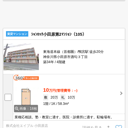
ｼｬﾝﾛｯｸ小田原第2ﾏﾝｼｮﾝ（105）
賃貸マンション
東海道本線（首都圏）/鴨宮駅 徒歩20分
神奈川県小田原市酒匂３丁目
築34年
4階建
10
万円
(管理費等：--)
敷
20万
礼
10万
1階
1K
58.3m²
画像：18枚
業種応相談。塾・教室に適す。医院・診療所に適す。駐輪場有。
株式会社エイブル 小田原店
詳細を見る