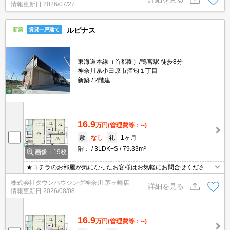
情報更新日
2026/07/27
ルピナス
新築
賃貸一戸建て
東海道本線（首都圏）/鴨宮駅 徒歩8分
神奈川県小田原市酒匂１丁目
新築
2階建
16.9
万円
(管理費等：--)
敷
なし
礼
1ヶ月
階：
3LDK+S
79.33m²
画像：19枚
★コチラのお部屋が気になったお客様はお気軽にお問合せください
ませ★専門スタッフが詳細情報をご案内させていただきます！もち
株式会社タウンハウジング神奈川 茅ヶ崎店
ろん、他の物件もまとめてご紹介可能です！
詳細を見る
情報更新日
2026/08/08
16.9
万円
(管理費等：--)