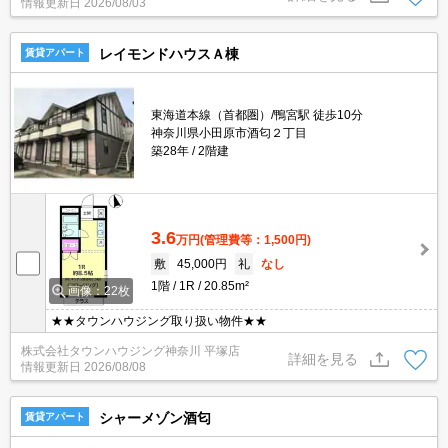
情報更新日
2026/08/03
レイモンドハウスＡ棟
賃貸アパート
東海道本線（首都圏）/鴨宮駅 徒歩10分
神奈川県小田原市酒匂２丁目
築28年
2階建
3.6
万円
(管理費等：1,500円)
敷
45,000円
礼
なし
1階
1R
20.85m²
画像：22枚
★★タウンハウジング取り扱い物件★★
株式会社タウンハウジング神奈川 平塚店
詳細を見る
情報更新日
2026/08/08
シャーメゾン酒匂
賃貸アパート