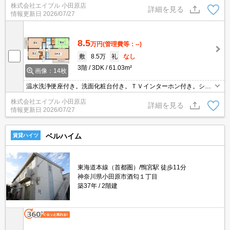
株式会社エイブル 小田原店
り。追い焚き付き。駐車場1台分無料。仲介手数料家賃の0.55ヵ月
詳細を見る
情報更新日
2026/07/27
分。
8.5
万円
(管理費等：--)
敷
8.5万
礼
なし
3階
3DK
61.03m²
画像：14枚
温水洗浄便座付き。洗面化粧台付き。ＴＶインターホン付き。シュ
ーズボックス付き。2口ガスコンロ設置可。駐車場1台分無料。シュ
株式会社エイブル 小田原店
ーズボックス付き。仲介手数料家賃の0.55ヵ月分。
詳細を見る
情報更新日
2026/07/27
ベルハイム
賃貸ハイツ
東海道本線（首都圏）/鴨宮駅 徒歩11分
神奈川県小田原市酒匂１丁目
築37年
2階建