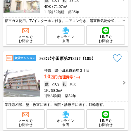
敷
23万
礼
11.5万
4DK
71.07m²
1-2階
2階建 築35年
都市ガス使用。TVインターホン付き。エアコン付き。浴室換気乾燥式。小
型犬1匹又は猫1匹迄飼育可。ペット飼育の場合、敷金1ヵ月分増。システ
ムキッチン。追い焚き付き。シャワー付独立洗面台。
メールで
オンライン
LINEで
お問合せ
来店
お問合せ
ｼｬﾝﾛｯｸ小田原第2ﾏﾝｼｮﾝ（105）
PR
賃貸マンション
神奈川県小田原市酒匂３丁目
10
万円
(管理費等：--)
敷
20万
礼
10万
1K
58.3m²
1階
4階建 築34年
業種応相談。塾・教室に適す。医院・診療所に適す。駐輪場有。
メールで
オンライン
LINEで
お問合せ
来店
お問合せ