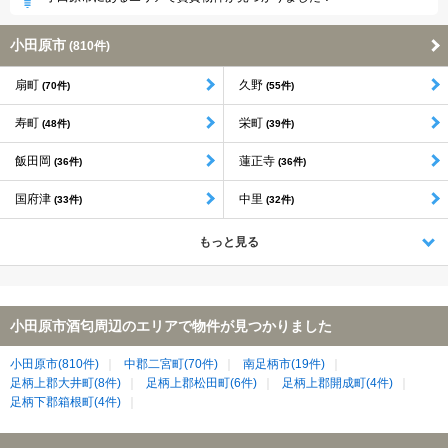
小田原市
(810件)
扇町
久野
(70件)
(55件)
寿町
栄町
(48件)
(39件)
飯田岡
蓮正寺
(36件)
(36件)
国府津
中里
(33件)
(32件)
もっと見る
小田原市酒匂周辺のエリアで物件が見つかりました
小田原市(810件)
中郡二宮町(70件)
南足柄市(19件)
足柄上郡大井町(8件)
足柄上郡松田町(6件)
足柄上郡開成町(4件)
足柄下郡箱根町(4件)