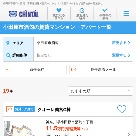
小田原市酒匂の賃貸・不動産情報で賃貸マンション・賃貸アパートなど賃貸物件の部屋探し
お部屋を探す
気になる
最近見た
保存中の
リスト
物件
条件
沿線・駅から
小田原市酒匂の賃貸マンション・アパート一覧
住所から
家賃相場から
小田原市酒匂
変更する
エリア
通勤通学時間から
詳細条件
指定なし
変更する
物件特集から
条件保存
物件新着メール
不動産会社から
TOP
19
件
クオーレ鴨宮G棟
PR
賃貸一戸建て
神奈川県小田原市酒匂１丁目
11.5
万円
(管理費等：--)