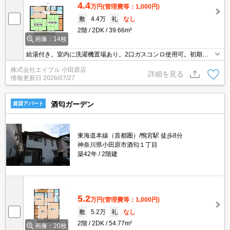
4.4
万円
(管理費等：1,000円)
敷
4.4万
礼
なし
2階
2DK
39.66m²
画像：14枚
給湯付き。室内に洗濯機置場あり。2口ガスコンロ使用可。初期費
用・家賃カード払い可。家賃の支払でポイントたまります（条件あ
株式会社エイブル 小田原店
り）。礼金なし。最新の空室状況はお気軽にお問い合わせ下さい。
詳細を見る
情報更新日
2026/07/27
バス・トイレ別。
酒匂ガーデン
賃貸アパート
東海道本線（首都圏）/鴨宮駅 徒歩8分
神奈川県小田原市酒匂１丁目
築42年
2階建
5.2
万円
(管理費等：1,000円)
敷
5.2万
礼
なし
2階
2DK
54.77m²
画像：20枚