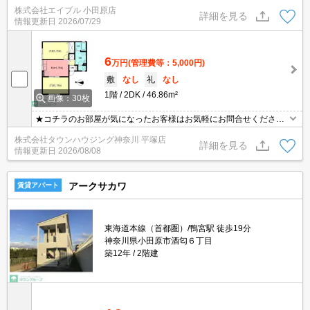
はお気軽にお問い合わせ下さい。TVインターホン付き。角部屋。エ
株式会社エイブル 小田原店
アコン付き。追焚給湯。
詳細を見る
情報更新日
2026/07/29
6
万円
(管理費等：5,000円)
敷
なし
礼
なし
1階
2DK
46.86m²
画像：30枚
★コチラのお部屋が気になったお客様はお気軽にお問合せください
ませ★専門スタッフが詳細情報をご案内させていただきます！もち
株式会社タウンハウジング神奈川 平塚店
ろん、他の物件もまとめてご紹介可能です！
詳細を見る
情報更新日
2026/08/08
アークサカワ
賃貸アパート
東海道本線（首都圏）/鴨宮駅 徒歩19分
神奈川県小田原市酒匂６丁目
築12年
2階建