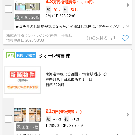
4.3
万円
(管理費等：3,000円)
敷
なし
礼
なし
2階
1R
23.22m²
画像：20枚
★コチラのお部屋が気になったお客様はお気軽にお問合せください
ませ★専門スタッフが詳細情報をご案内させていただきます！もち
株式会社タウンハウジング神奈川 平塚店
ろん、他の物件もまとめてご紹介可能です！
詳細を見る
情報更新日
2026/08/08
クオーレ鴨宮I棟
新築
賃貸一戸建て
東海道本線（首都圏）/鴨宮駅 徒歩8分
神奈川県小田原市酒匂１丁目
新築
2階建
21
万円
(管理費等：--)
敷
42万
礼
21万
1-2階
3LDK
87.79m²
画像：7枚