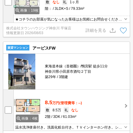
敷
なし
礼
1ヶ月
階：
3LDK+S
79.33m²
画像：19枚
★コチラのお部屋が気になったお客様はお気軽にお問合せください
ませ★専門スタッフが詳細情報をご案内させていただきます！もち
株式会社タウンハウジング神奈川 平塚店
ろん、他の物件もまとめてご紹介可能です！
詳細を見る
情報更新日
2026/08/03
アービスFW
賃貸マンション
東海道本線（首都圏）/鴨宮駅 徒歩11分
神奈川県小田原市酒匂２丁目
築29年
3階建
8.5
万円
(管理費等：--)
敷
8.5万
礼
なし
2階
3DK
61.03m²
画像：4枚
温水洗浄便座付き。洗面化粧台付き。ＴＶインターホン付き。シュ
ーズボックス付き。2口ガスコンロ設置可。室内に洗濯機置場あ