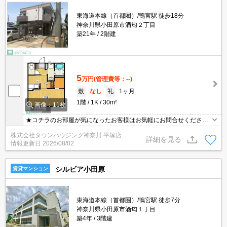
東海道本線（首都圏）/鴨宮駅 徒歩18分
神奈川県小田原市酒匂２丁目
築21年
2階建
5
万円
(管理費等：--)
敷
なし
礼
1ヶ月
1階
1K
30m²
画像：11枚
★コチラのお部屋が気になったお客様はお気軽にお問合せください
ませ★専門スタッフが詳細情報をご案内させていただきます！もち
株式会社タウンハウジング神奈川 平塚店
ろん、他の物件もまとめてご紹介可能です！
詳細を見る
情報更新日
2026/08/02
シルビア小田原
賃貸マンション
東海道本線（首都圏）/鴨宮駅 徒歩7分
神奈川県小田原市酒匂１丁目
築4年
3階建