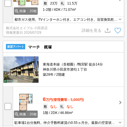
敷
23万
礼
11.5万
1-2階
4DK
71.07m²
画像：20枚
都市ガス使用。TVインターホン付き。エアコン付き。浴室換気乾燥
式。小型犬1匹又は猫1匹迄飼育可。ペット飼育の場合、敷金1ヵ月
株式会社エイブル 小田原店
分増。システムキッチン。追い焚き付き。シャワー付独立洗面台。
詳細を見る
情報更新日
2026/07/29
マーチ 梶塚
賃貸アパート
東海道本線（首都圏）/鴨宮駅 徒歩14分
神奈川県小田原市酒匂１丁目
築28年
2階建
6
万円
(管理費等：5,000円)
敷
なし
礼
なし
1階
2DK
46.86m²
画像：20枚
駐車場1台分無料。仲介手数料家賃の0.55ヵ月分。最新の空室状況