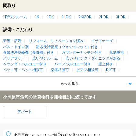
間取り
1R/ワンルーム
1K
1DK
1LDK
2K/2DK
2LDK
3LDK
設備・こだわり
新築・築浅
リフォーム・リノベーション済み
デザイナーズ
バス・トイレ別
温水洗浄便座（ウォシュレット）付き
食器洗浄乾燥機（食洗機）付き
カウンターキッチン付き
収納重視
バリアフリー
広いワンルーム
広いリビング・ダイニングがある
ベランダ・バルコニー付き
ルーフバルコニー付き
屋上付き
ペット可・ペット相談可
楽器相談可
ピアノ相談可
DIY可
もっと見る
小田原市酒匂の賃貸物件を建物種別に絞って探す
アパート
小田原市にあるエリアで賃貸物件が見つかりました！