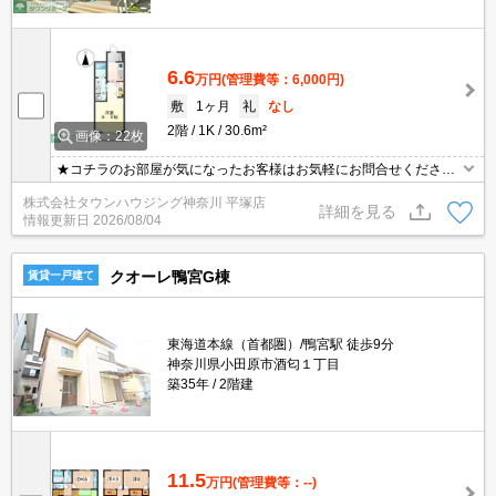
6.6
万円
(管理費等：6,000円)
敷
1ヶ月
礼
なし
2階
1K
30.6m²
画像：22枚
★コチラのお部屋が気になったお客様はお気軽にお問合せください
ませ★専門スタッフが詳細情報をご案内させていただきます！もち
株式会社タウンハウジング神奈川 平塚店
ろん、他の物件もまとめてご紹介可能です！
詳細を見る
情報更新日
2026/08/04
クオーレ鴨宮G棟
賃貸一戸建て
東海道本線（首都圏）/鴨宮駅 徒歩9分
神奈川県小田原市酒匂１丁目
築35年
2階建
11.5
万円
(管理費等：--)