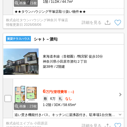
1階
1LDK
44.7m²
画像：21枚
★★タウンハウジング平塚店取り扱い物件★★
株式会社タウンハウジング神奈川 平塚店
詳細を見る
情報更新日
2026/08/06
シャト－酒匂
賃貸テラスハウス
東海道本線（首都圏）/鴨宮駅 徒歩10分
神奈川県小田原市酒匂２丁目
築38年
2階建
6
万円
(管理費等：--)
敷
6万
礼
なし
1-2階
3DK
58.65m²
画像：23枚
追い焚き機能付きバス。キッチンに湯沸器付き。駐車場1台分無
料。仲介手数料家賃の0.55ヵ月分。戸建感覚のテラスハウス。
株式会社エイブル 小田原店
詳細を見る