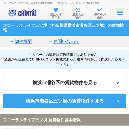
フローラルライフ三ツ境（神奈川県横浜市瀬谷区）の賃貸マンション･アパート･部屋探し情報
お部屋を探す
気になる
最近見た
保存中の
リスト
物件
条件
沿線・駅から
フローラルライフ三ツ境（神奈川県横浜市瀬谷区三ツ境）の建物情
住所から
報
家賃相場から
物件概要
お問い合わせ
通勤通学時間から
このページの情報は広告情報ではありません。
過去から現在までCHINTAIネット掲載のあった物件情報を元に作成した参考ペ
物件特集から
ージです。
不動産会社から
横浜市瀬谷区の賃貸物件を見る
＞
TOP
横浜市瀬谷区三ツ境の賃貸物件を見る
＞
フローラルライフ三ツ境 賃貸物件基本情報