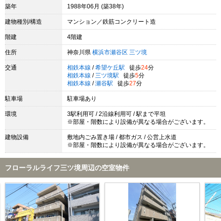
築年
1988年06月 (築38年)
建物種別/構造
マンション／鉄筋コンクリート造
階建
4階建
住所
神奈川県
横浜市瀬谷区
三ツ境
交通
相鉄本線
/
希望ケ丘駅
徒歩
24
分
相鉄本線
/
三ツ境駅
徒歩
5
分
相鉄本線
/
瀬谷駅
徒歩
27
分
駐車場
駐車場あり
環境
3駅利用可 / 2沿線利用可 / 駅まで平坦
※部屋・階数により設備が異なる場合がございます。
建物設備
敷地内ごみ置き場 / 都市ガス / 公営上水道
※部屋・階数により設備が異なる場合がございます。
フローラルライフ三ツ境周辺の空室物件