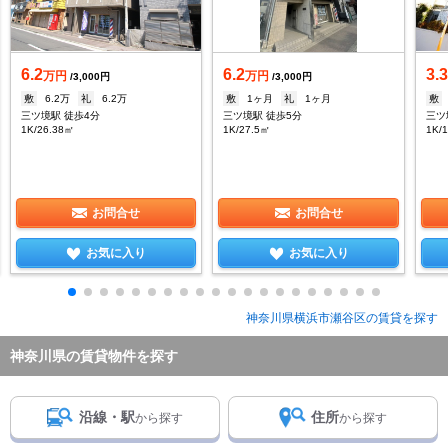
6.2
6.2
3.
万円
万円
/3,000円
/3,000円
敷
6.2万
礼
6.2万
敷
1ヶ月
礼
1ヶ月
敷
三ツ境駅 徒歩4分
三ツ境駅 徒歩5分
三ツ
1K/26.38㎡
1K/27.5㎡
1K/
お問合せ
お問合せ
お気に入り
お気に入り
神奈川県横浜市瀬谷区の賃貸を探す
神奈川県の賃貸物件を探す
沿線・駅
住所
から探す
から探す