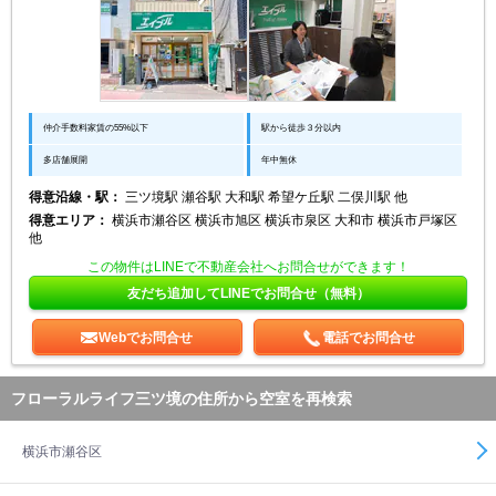
仲介手数料家賃の55%以下
駅から徒歩３分以内
多店舗展開
年中無休
得意沿線・駅：
三ツ境駅 瀬谷駅 大和駅 希望ケ丘駅 二俣川駅 他
得意エリア：
横浜市瀬谷区 横浜市旭区 横浜市泉区 大和市 横浜市戸塚区
他
この物件はLINEで不動産会社へお問合せができます！
友だち追加してLINEでお問合せ（無料）
Webでお問合せ
電話でお問合せ
フローラルライフ三ツ境の住所から空室を再検索
横浜市瀬谷区