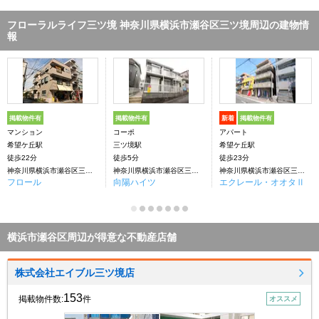
フローラルライフ三ツ境 神奈川県横浜市瀬谷区三ツ境周辺の建物情
報
掲載物件有
掲載物件有
新着
掲載物件有
マンション
コーポ
アパート
希望ケ丘駅
三ツ境駅
希望ケ丘駅
徒歩22分
徒歩5分
徒歩23分
神奈川県横浜市瀬谷区三ツ境
神奈川県横浜市瀬谷区三ツ境
神奈川県横浜市瀬谷区三ツ境
フロール
向陽ハイツ
エクレール・オオタⅡ
横浜市瀬谷区周辺が得意な不動産店舗
株式会社エイブル三ツ境店
153
掲載物件数:
件
オススメ