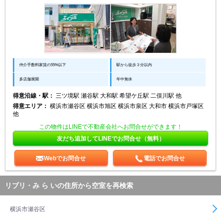
仲介手数料家賃の55%以下
駅から徒歩３分以内
多店舗展開
年中無休
得意沿線・駅：
三ツ境駅 瀬谷駅 大和駅 希望ケ丘駅 二俣川駅 他
得意エリア：
横浜市瀬谷区 横浜市旭区 横浜市泉区 大和市 横浜市戸塚区
他
この物件はLINEで不動産会社へお問合せができます！
友だち追加してLINEでお問合せ（無料）
Webでお問合せ
電話でお問合せ
リブリ・み ら いの住所から空室を再検索
横浜市瀬谷区