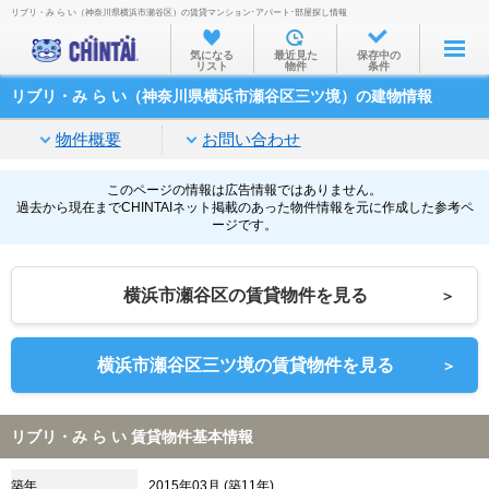
リブリ・み ら い（神奈川県横浜市瀬谷区）の賃貸マンション･アパート･部屋探し情報
お部屋を探す
気になる
最近見た
保存中の
リスト
物件
条件
沿線・駅から
リブリ・み ら い（神奈川県横浜市瀬谷区三ツ境）の建物情報
住所から
物件概要
お問い合わせ
家賃相場から
通勤通学時間から
このページの情報は広告情報ではありません。
過去から現在までCHINTAIネット掲載のあった物件情報を元に作成した参考ペ
ージです。
物件特集から
不動産会社から
横浜市瀬谷区の賃貸物件を見る
＞
TOP
横浜市瀬谷区三ツ境の賃貸物件を見る
＞
リブリ・み ら い 賃貸物件基本情報
築年
2015年03月 (築11年)