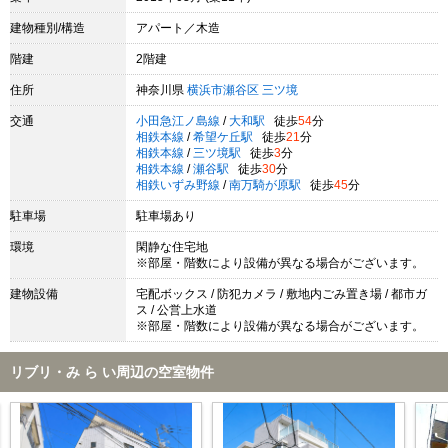
建物種別/構造
アパート／木造
階建
2階建
住所
神奈川県
横浜市瀬谷区
三ツ境
交通
小田急江ノ島線
/
大和駅
徒歩
54
分
相鉄本線
/
希望ケ丘駅
徒歩
21
分
相鉄本線
/
三ツ境駅
徒歩
3
分
相鉄本線
/
瀬谷駅
徒歩
30
分
相鉄いずみ野線
/
南万騎が原駅
徒歩
45
分
駐車場
駐車場あり
環境
閑静な住宅地
※部屋・階数により設備が異なる場合がございます。
建物設備
宅配ボックス / 防犯カメラ / 敷地内ごみ置き場 / 都市ガ
ス / 公営上水道
※部屋・階数により設備が異なる場合がございます。
リブリ・み ら い周辺の空室物件