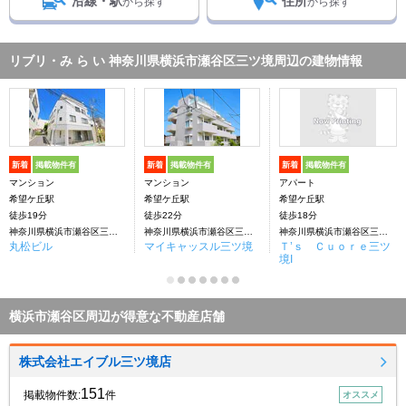
沿線・駅
住所
から探す
から探す
リブリ・み ら い 神奈川県横浜市瀬谷区三ツ境周辺の建物情報
新着
掲載物件有
新着
掲載物件有
新着
掲載物件有
マンション
マンション
アパート
希望ケ丘駅
希望ケ丘駅
希望ケ丘駅
徒歩19分
徒歩22分
徒歩18分
神奈川県横浜市瀬谷区三ツ境
神奈川県横浜市瀬谷区三ツ境
神奈川県横浜市瀬谷区三ツ境
丸松ビル
マイキャッスル三ツ境
Ｔ’ｓ Ｃｕｏｒｅ三ツ
境I
横浜市瀬谷区周辺が得意な不動産店舗
株式会社エイブル三ツ境店
151
掲載物件数:
件
オススメ