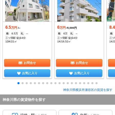
6.5
6
8.
万円
万円
/--
/5,000円
敷
6.5万
礼
--
敷
6万
礼
--
敷
三ツ境駅 徒歩3分
三ツ境駅 徒歩4分
三ツ
1DK/21㎡
1K/16.52㎡
1K/
お問合せ
お問合せ
お気に入り
お気に入り
神奈川県横浜市瀬谷区の賃貸を探す
神奈川県の賃貸物件を探す