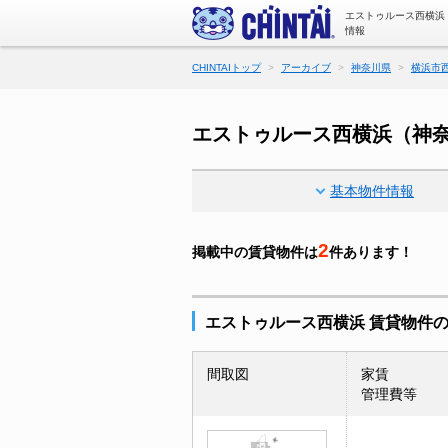
エストゥルース西横浜
情報
CHINTAIトップ
アーカイブ
神奈川県
横浜市
エストゥルース西横浜（神
基本物件情報
2
掲載中の賃貸物件は
件あります！
エストゥルース西横浜 賃貸物件
間取図
家賃
管理費等