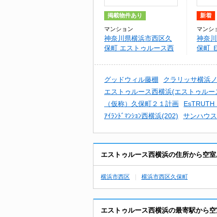
掲載物件あり
新着
マンション
マンシ
神奈川県横浜市西区久
神奈川
保町 エストゥルース西
保町 
横浜
ＩＳＨ
ＡＭＡ
グッドウィル藤棚
クラリッサ横浜
エストゥルース西横浜(エストゥルー
（仮称）久保町２１計画
EsTRUT
ｱｲﾗﾝﾄﾞﾏﾝｼｮﾝ西横浜(202)
サンハウス
エストゥルース西横浜の住所から空室
横浜市西区
横浜市西区久保町
エストゥルース西横浜の最寄駅から空