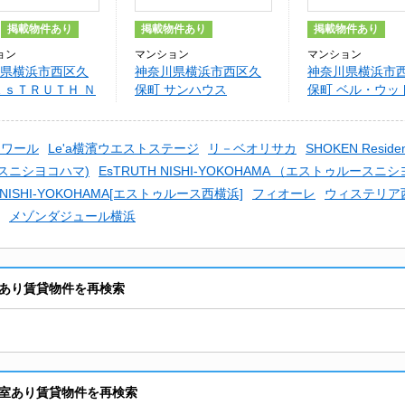
掲載物件あり
掲載物件あり
掲載物件あり
ョン
マンション
マンション
県横浜市西区久
神奈川県横浜市西区久
神奈川県横浜市
ＥｓＴＲＵＴＨ Ｎ
保町 サンハウス
保町 ベル・ウッ
Ｉ－ＹＯＫＯＨ
ー
ノワール
Le'a横濱ウエストステージ
リ－ベオリサカ
SHOKEN Reside
スニシヨコハマ)
EsTRUTH NISHI-YOKOHAMA （エストゥルース
H NISHI-YOKOHAMA[エストゥルース西横浜]
フィオーレ
ウィステリア
メゾンダジュール横浜
あり賃貸物件を再検索
室あり賃貸物件を再検索