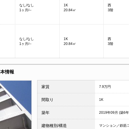
なし/なし
1K
西
1ヶ月/--
20.84㎡
3階
なし/なし
1K
西
1ヶ月/--
20.84㎡
3階
基本情報
家賃
7.9万円
間取り
1K
築年
2019年09月 (築6年
建物種別/構造
マンション／鉄筋