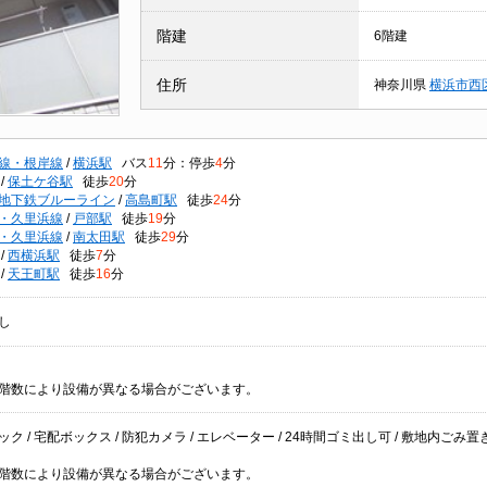
階建
6階建
住所
神奈川県
横浜市西
線・根岸線
/
横浜駅
バス
11
分：停歩
4
分
/
保土ケ谷駅
徒歩
20
分
地下鉄ブルーライン
/
高島町駅
徒歩
24
分
・久里浜線
/
戸部駅
徒歩
19
分
・久里浜線
/
南太田駅
徒歩
29
分
/
西横浜駅
徒歩
7
分
/
天王町駅
徒歩
16
分
し
階数により設備が異なる場合がございます。
ク / 宅配ボックス / 防犯カメラ / エレベーター / 24時間ゴミ出し可 / 敷地内ごみ置き場 /
階数により設備が異なる場合がございます。