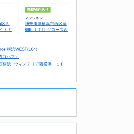
掲載物件あり
マンション
西区久
神奈川県横浜市西区藤
ド トミ
棚町１丁目 グロース西
横浜II
nce 横浜WEST(104)
ニシヨコハマ）
西横浜
ウィステリア西横浜 １Ｆ