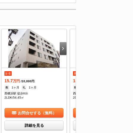
新着
新着
15.7
15.8
万円
万円
/10,000円
/10,000円
敷
1ヶ月
礼
1ヶ月
敷
1ヶ月
礼
1ヶ月
西横浜駅 徒歩6分
西横浜駅 徒歩6分
2LDK/54.45㎡
2DK/54.45㎡
お問合せする（無料）
お問合せする（無料）
詳細を見る
詳細を見る