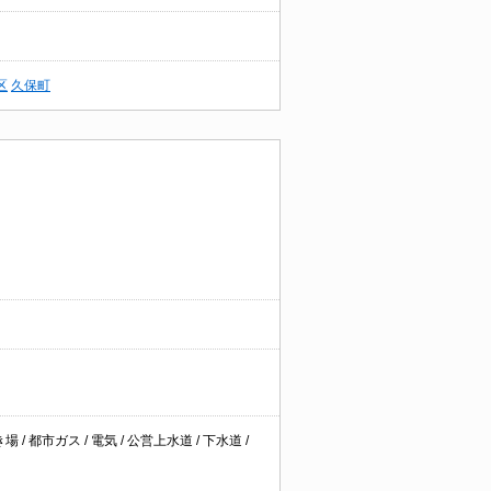
区
久保町
 都市ガス / 電気 / 公営上水道 / 下水道 /