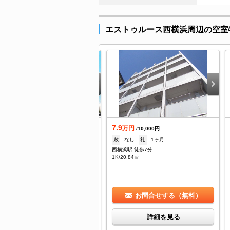
エストゥルース西横浜周辺の空室
3
7.9
万円
万円
/10,000円
/10,000円
1ヶ月
礼
1ヶ月
敷
なし
礼
1ヶ月
横浜駅 徒歩5分
西横浜駅 徒歩7分
DK/32.12㎡
1K/20.84㎡
お問合せする（無料）
お問合せする（無料）
詳細を見る
詳細を見る