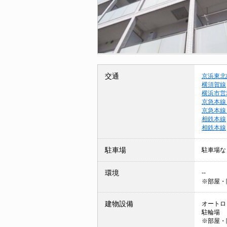
交通
京浜東北
横須賀線
横浜市営
京急本線
京急本線
相鉄本線
相鉄本線
駐車場
駐車場な
環境
--
※部屋・
建物設備
オートロッ
駐輪場
※部屋・