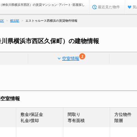
（神奈川県横浜市西区）の賃貸マンション･アパート･部屋探し
最近見た物件
気
西区
横浜駅
エストゥルース西横浜の賃貸物件情報
奈川県横浜市西区久保町）の建物情報
2
空室情報
の空室情報
敷金/保証金
間取り
方位物件
礼金/償却
専有面積
階層