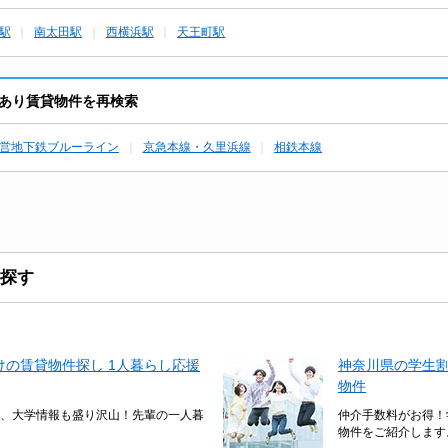
駅
南太田駅
西横浜駅
天王町駅
あり賃貸物件を再検索
営地下鉄ブルーライン
京急本線・久里浜線
相鉄本線
探す
の賃貸物件探し 1人暮らし応援
神奈川県の学生
物件
、大学情報も盛り沢山！先輩の一人暮
仲介手数料がお得！
物件をご紹介します