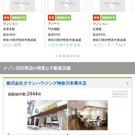
新着
掲載物件有
新着
掲載物件有
新着
掲載物件有
マンション
アパート
マンション
本厚木駅
門沢橋駅
社家駅
徒歩48分
徒歩53分
徒歩65分
神奈川県伊勢原市東成瀬
神奈川県伊勢原市東成瀬
神奈川県伊勢原市東成瀬
メゾン石田
ハウスポートナルセ
メゾン・ド・アルバ
メゾン石田周辺が得意な不動産店舗
株式会社タウンハウジング神奈川本厚木店
2444
掲載物件数:
件
オススメ