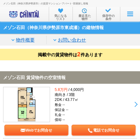
メゾン石田（神奈川県伊勢原市）の賃貸マンション･アパート･部屋探し情報
お部屋を探す
気になる
最近見た
保存中の
リスト
物件
条件
沿線・駅から
メゾン石田（神奈川県伊勢原市東成瀬）の建物情報
住所から
物件概要
お問い合わせ
家賃相場から
2
掲載中の賃貸物件は
通勤通学時間から
件あります
物件特集から
メゾン石田 賃貸物件の空室情報
不動産会社から
5.8万円
/ 4,000円
TOP
南向き / 3階
2DK / 43.77㎡
敷金 --
保証金 --
礼金 --
償却 --
Webでお問合せ
電話でお問合せ