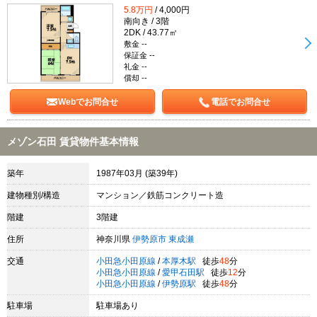
5.8万円
/ 4,000円
南向き / 3階
2DK / 43.77㎡
敷金 --
保証金 --
礼金 --
償却 --
Webでお問合せ
電話でお問合せ
メゾン石田 賃貸物件基本情報
築年
1987年03月 (築39年)
建物種別/構造
マンション／鉄筋コンクリート造
階建
3階建
住所
神奈川県
伊勢原市
東成瀬
交通
小田急小田原線
/
本厚木駅
徒歩
48
分
小田急小田原線
/
愛甲石田駅
徒歩
12
分
小田急小田原線
/
伊勢原駅
徒歩
48
分
駐車場
駐車場あり