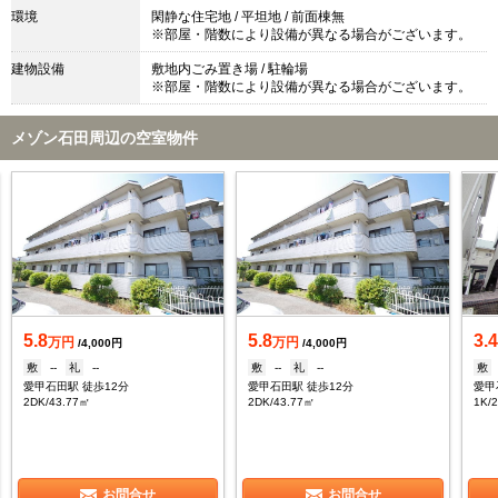
環境
閑静な住宅地 / 平坦地 / 前面棟無
※部屋・階数により設備が異なる場合がございます。
建物設備
敷地内ごみ置き場 / 駐輪場
※部屋・階数により設備が異なる場合がございます。
メゾン石田周辺の空室物件
5.8
5.8
3.
万円
万円
/4,000円
/4,000円
敷
--
礼
--
敷
--
礼
--
敷
愛甲石田駅 徒歩12分
愛甲石田駅 徒歩12分
愛甲
2DK/43.77㎡
2DK/43.77㎡
1K/
お問合せ
お問合せ