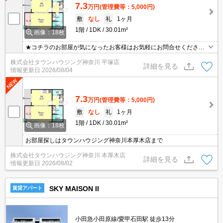
7.3
万円
(管理費等：5,000円)
敷
なし
礼
1ヶ月
1階
1DK
30.01m²
画像：18枚
★コチラのお部屋が気になったお客様はお気軽にお問合せください
ませ★専門スタッフが詳細情報をご案内させていただきます！もち
株式会社タウンハウジング神奈川 平塚店
ろん、他の物件もまとめてご紹介可能です！
詳細を見る
情報更新日
2026/08/04
7.3
万円
(管理費等：5,000円)
敷
なし
礼
1ヶ月
1階
1DK
30.01m²
画像：18枚
お部屋探しはタウンハウジング神奈川本厚木店まで
株式会社タウンハウジング神奈川 本厚木店
詳細を見る
情報更新日
2026/08/02
SKY MAISON II
賃貸アパート
小田急小田原線/愛甲石田駅 徒歩13分