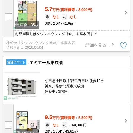
5.7
万円
(管理費等：8,000円)
敷
なし
礼
なし
3階
2DK
41.6m²
画像：35枚
お部屋探しはタウンハウジング神奈川本厚木店まで
株式会社タウンハウジング神奈川 本厚木店
詳細を見る
情報更新日
2026/08/04
エミエール東成瀬
賃貸アパート
小田急小田原線/愛甲石田駅 徒歩15分
神奈川県伊勢原市東成瀬
建築中
3階建
9.5
万円
(管理費等：5,500円)
敷
なし
礼
140,000円
2階
1LDK
43.61m²