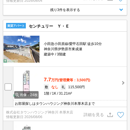
情報更新日
2026/08/04
残り3件を表示する
センチュリー Ｙ・Ｅ
賃貸アパート
小田急小田原線/愛甲石田駅 徒歩10分
神奈川県伊勢原市東成瀬
建築中
3階建
7.7
万円
(管理費等：3,500円)
敷
なし
礼
115,500円
1階
1K
31.21m²
画像：24枚
お部屋探しはタウンハウジング神奈川本厚木店まで
株式会社タウンハウジング神奈川 本厚木店
詳細を見る
情報更新日
2026/08/06