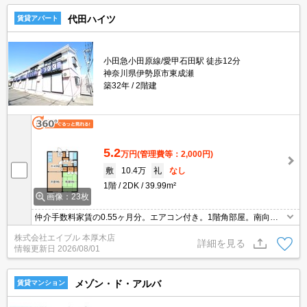
代田ハイツ
賃貸アパート
小田急小田原線/愛甲石田駅 徒歩12分
神奈川県伊勢原市東成瀬
築32年
2階建
5.2
万円
(管理費等：2,000円)
敷
10.4万
礼
なし
1階
2DK
39.99m²
画像：23枚
仲介手数料家賃の0.55ヶ月分。エアコン付き。1階角部屋。南向き
で日当り良好。ガスコンロ設置可。室内洗濯機置場。洗面化粧台付
株式会社エイブル 本厚木店
き。
詳細を見る
情報更新日
2026/08/01
メゾン・ド・アルバ
賃貸マンション