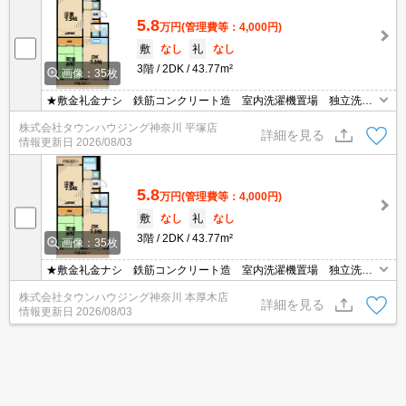
5.8
万円
(管理費等：4,000円)
敷
なし
礼
なし
3階
2DK
43.77m²
画像：35枚
★敷金礼金ナシ 鉄筋コンクリート造 室内洗濯機置場 独立洗面
台 エアコン 駐輪スペース有ます★
株式会社タウンハウジング神奈川 平塚店
詳細を見る
情報更新日
2026/08/03
5.8
万円
(管理費等：4,000円)
敷
なし
礼
なし
3階
2DK
43.77m²
画像：35枚
★敷金礼金ナシ 鉄筋コンクリート造 室内洗濯機置場 独立洗面
台 エアコン 駐輪スペース有ます★
株式会社タウンハウジング神奈川 本厚木店
詳細を見る
情報更新日
2026/08/03