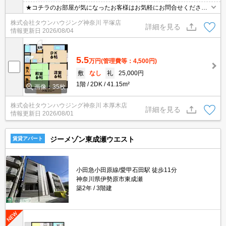
★コチラのお部屋が気になったお客様はお気軽にお問合せください
ませ★専門スタッフが詳細情報をご案内させていただきます！もち
株式会社タウンハウジング神奈川 平塚店
ろん、他の物件もまとめてご紹介可能です！
詳細を見る
情報更新日
2026/08/04
5.5
万円
(管理費等：4,500円)
敷
なし
礼
25,000円
1階
2DK
41.15m²
画像：35枚
株式会社タウンハウジング神奈川 本厚木店
詳細を見る
情報更新日
2026/08/01
ジーメゾン東成瀬ウエスト
賃貸アパート
小田急小田原線/愛甲石田駅 徒歩11分
神奈川県伊勢原市東成瀬
築2年
3階建