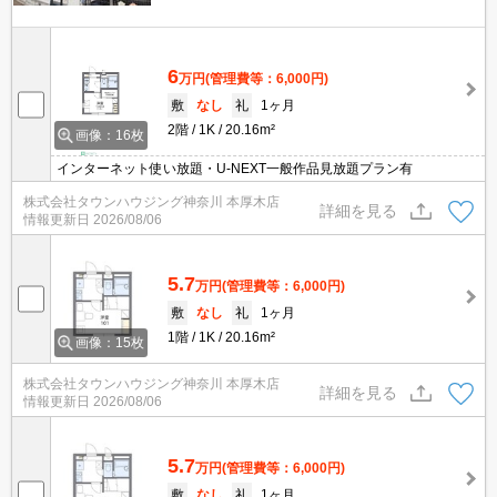
6
万円
(管理費等：6,000円)
敷
なし
礼
1ヶ月
2階
1K
20.16m²
画像：16枚
インターネット使い放題・U-NEXT一般作品見放題プラン有
株式会社タウンハウジング神奈川 本厚木店
詳細を見る
情報更新日
2026/08/06
5.7
万円
(管理費等：6,000円)
敷
なし
礼
1ヶ月
1階
1K
20.16m²
画像：15枚
株式会社タウンハウジング神奈川 本厚木店
詳細を見る
情報更新日
2026/08/06
5.7
万円
(管理費等：6,000円)
敷
なし
礼
1ヶ月