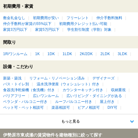
初期費用・家賃
敷金礼金なし
初期費用が安い
フリーレント
仲介手数料無料
仲介手数料が家賃の55%以下
初期費用クレジット払い可能
家賃3万円以下
家賃5万円以下
学生割引制度（学割）対象
間取り
1R/ワンルーム
1K
1DK
1LDK
2K/2DK
2LDK
3LDK
設備・こだわり
新築・築浅
リフォーム・リノベーション済み
デザイナーズ
バス・トイレ別
温水洗浄便座（ウォシュレット）付き
食器洗浄乾燥機（食洗機）付き
カウンターキッチン付き
収納重視
バリアフリー
広いワンルーム
広いリビング・ダイニングがある
ベランダ・バルコニー付き
ルーフバルコニー付き
屋上付き
ペット可・ペット相談可
楽器相談可
ピアノ相談可
DIY可
もっと見る
伊勢原市東成瀬の賃貸物件を建物種別に絞って探す