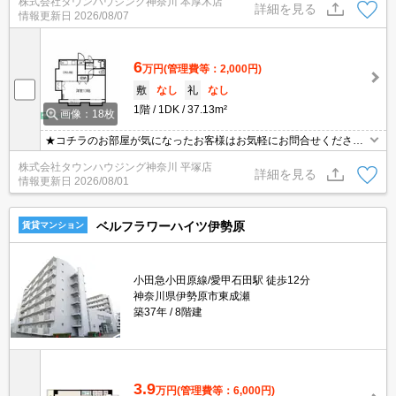
株式会社タウンハウジング神奈川 本厚木店
詳細を見る
情報更新日
2026/08/07
6
万円
(管理費等：2,000円)
敷
なし
礼
なし
1階
1DK
37.13m²
画像：18枚
★コチラのお部屋が気になったお客様はお気軽にお問合せください
ませ★専門スタッフが詳細情報をご案内させていただきます！もち
株式会社タウンハウジング神奈川 平塚店
ろん、他の物件もまとめてご紹介可能です！
詳細を見る
情報更新日
2026/08/01
ベルフラワーハイツ伊勢原
賃貸マンション
小田急小田原線/愛甲石田駅 徒歩12分
神奈川県伊勢原市東成瀬
築37年
8階建
3.9
万円
(管理費等：6,000円)