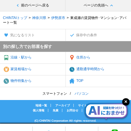
前のページへ戻る
ページの先頭へ
CHINTAIトップ
神奈川県
伊勢原市
東成瀬の賃貸物件･マンション･アパ
ート一覧
気になるリスト
保存中の条件
別の探し方でお部屋を探す
沿線・駅から
住所から
家賃相場から
通勤通学時間から
物件特集から
TOP
スマートフォン
パソコン
地域一覧
アーカイブ
サイトマップ
個人情報
免責
お問合せ
会社案内
(C) CHINTAI Corporation All rights reserved.
[PR]賃貸物件の疑問解決！教えてエイブルAGENT