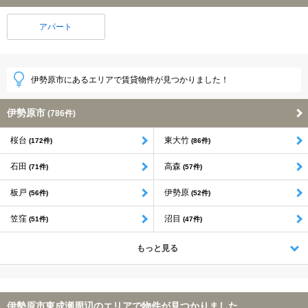
アパート
伊勢原市にあるエリアで賃貸物件が見つかりました！
伊勢原市
(786件)
桜台
東大竹
(172件)
(86件)
石田
高森
(71件)
(57件)
板戸
伊勢原
(56件)
(52件)
笠窪
沼目
(51件)
(47件)
もっと見る
伊勢原市東成瀬周辺のエリアで物件が見つかりました