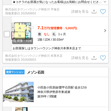
★コチラのお部屋が気になったお客様はお気軽にお問合せください
ませ★専門スタッフが詳細情報をご案内させていただきます！もち
株式会社タウンハウジング神奈川 平塚店
ろん、他の物件もまとめてご紹介可能です！
詳細を見る
情報更新日
2026/08/02
7.1
万円
(管理費等：5,000円)
敷
なし
礼
1ヶ月
1階
1DK
30.03m²
画像：31枚
お部屋探しはタウンハウジング神奈川本厚木店まで
株式会社タウンハウジング神奈川 本厚木店
詳細を見る
情報更新日
2026/08/03
メゾン石田
賃貸マンション
小田急小田原線/愛甲石田駅 徒歩12分
神奈川県伊勢原市東成瀬
築39年
3階建