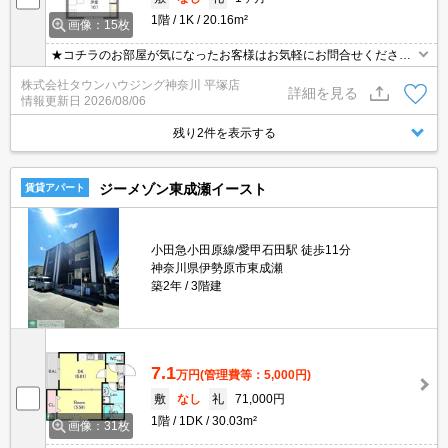
1階
1K
20.16m²
画像：15枚
★コチラのお部屋が気になったお客様はお気軽にお問合せください
ませ★専門スタッフが詳細情報をご案内させていただきます！もち
株式会社タウンハウジング神奈川 平塚店
ろん、他の物件もまとめてご紹介可能です！
詳細を見る
情報更新日
2026/08/06
残り2件を表示する
ジーメゾン東成瀬イースト
賃貸アパート
小田急小田原線/愛甲石田駅 徒歩11分
神奈川県伊勢原市東成瀬
築2年
3階建
7.1
万円
(管理費等：5,000円)
敷
なし
礼
71,000円
1階
1DK
30.03m²
画像：31枚