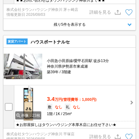
★★お問い合わせはタウンハウジング神奈川まで★★
株式会社タウンハウジング神奈川 茅ヶ崎店
詳細を見る
情報更新日
2026/08/03
残り5件を表示する
ハウスポートナルセ
賃貸アパート
小田急小田原線/愛甲石田駅 徒歩13分
神奈川県伊勢原市東成瀬
築39年
3階建
3.4
万円
(管理費等：1,000円)
敷
なし
礼
なし
1階
1K
25m²
画像：23枚
★お部屋探しはタウンハウジング本厚木店にお任せ下さい★
株式会社タウンハウジング神奈川 平塚店
詳細を見る