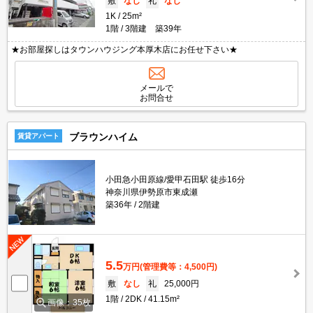
敷
なし
礼
なし
1K
25m²
1階
3階建 築39年
★お部屋探しはタウンハウジング本厚木店にお任せ下さい★
メールで
お問合せ
ブラウンハイム
賃貸アパート
小田急小田原線/愛甲石田駅 徒歩16分
神奈川県伊勢原市東成瀬
築36年
2階建
5.5
万円
(管理費等：4,500円)
敷
なし
礼
25,000円
1階
2DK
41.15m²
画像：35枚