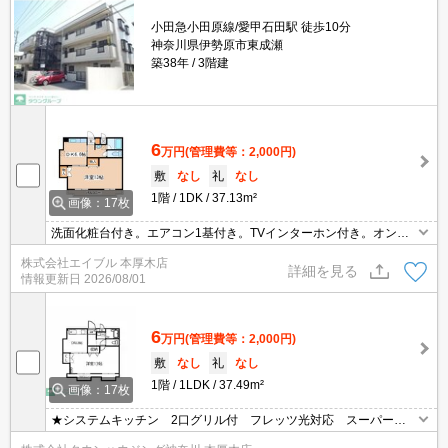
小田急小田原線/愛甲石田駅 徒歩10分
神奈川県伊勢原市東成瀬
築38年
3階建
6
万円
(管理費等：2,000円)
敷
なし
礼
なし
1階
1DK
37.13m²
画像：17枚
洗面化粧台付き。エアコン1基付き。TVインターホン付き。オンラ
イン接客対応可。1年未満の解約時、違約金1ヶ月分発生。敷金・礼
株式会社エイブル 本厚木店
金なし。2口ガスコンロ設置可。便利な宅配BOX。
詳細を見る
情報更新日
2026/08/01
6
万円
(管理費等：2,000円)
敷
なし
礼
なし
1階
1LDK
37.49m²
画像：17枚
★システムキッチン 2口グリル付 フレッツ光対応 スーパーや
ドラッグストア等が近隣にあり生活も便利★