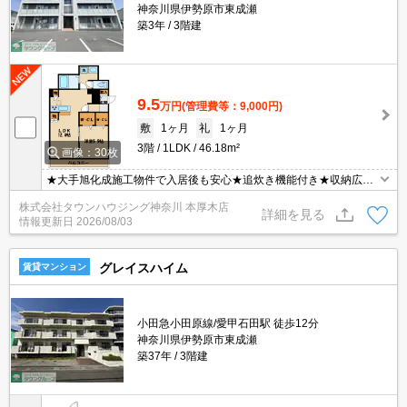
神奈川県伊勢原市東成瀬
築3年
3階建
9.5
万円
(管理費等：9,000円)
敷
1ヶ月
礼
1ヶ月
3階
1LDK
46.18m²
画像：30枚
★大手旭化成施工物件で入居後も安心★追炊き機能付き★収納広々
ウォークインクローゼット２つ★雨の日でも安心の浴室乾燥機付き
株式会社タウンハウジング神奈川 本厚木店
★
詳細を見る
情報更新日
2026/08/03
グレイスハイム
賃貸マンション
小田急小田原線/愛甲石田駅 徒歩12分
神奈川県伊勢原市東成瀬
築37年
3階建