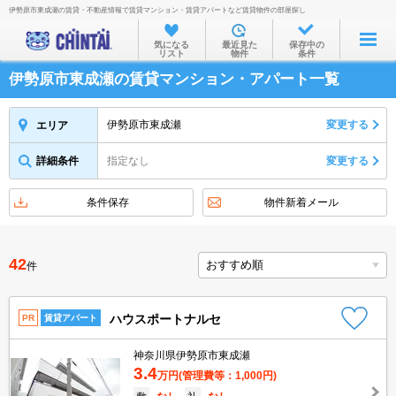
伊勢原市東成瀬の賃貸・不動産情報で賃貸マンション・賃貸アパートなど賃貸物件の部屋探し
お部屋を探す
気になる
最近見た
保存中の
リスト
物件
条件
沿線・駅から
伊勢原市東成瀬の賃貸マンション・アパート一覧
住所から
家賃相場から
伊勢原市東成瀬
変更する
エリア
通勤通学時間から
詳細条件
指定なし
変更する
物件特集から
条件保存
物件新着メール
不動産会社から
TOP
42
件
ハウスポートナルセ
PR
賃貸アパート
神奈川県伊勢原市東成瀬
3.4
万円
(管理費等：1,000円)