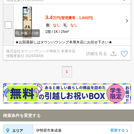
情報更新日
2026/08/05
3.4
万円
(管理費等：1,000円)
敷
なし
礼
なし
1階
1K
25m²
画像：23枚
★お部屋探しはタウンハウジング本厚木店にお任せ下さい★
株式会社タウンハウジング神奈川 本厚木店
詳細を見る
情報更新日
2026/08/06
1
検索条件を変更する
伊勢原市東成瀬
変更する
エリア