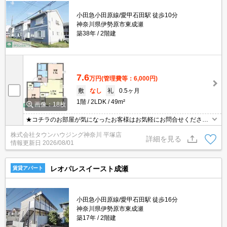
小田急小田原線/愛甲石田駅 徒歩10分
神奈川県伊勢原市東成瀬
築38年
2階建
7.6
万円
(管理費等：6,000円)
敷
なし
礼
0.5ヶ月
1階
2LDK
49m²
画像：18枚
★コチラのお部屋が気になったお客様はお気軽にお問合せください
ませ★専門スタッフが詳細情報をご案内させていただきます！もち
株式会社タウンハウジング神奈川 平塚店
ろん、他の物件もまとめてご紹介可能です！
詳細を見る
情報更新日
2026/08/01
レオパレスイースト成瀬
賃貸アパート
小田急小田原線/愛甲石田駅 徒歩16分
神奈川県伊勢原市東成瀬
築17年
2階建