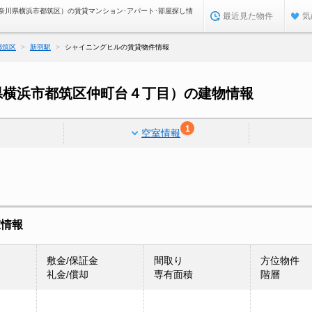
奈川県横浜市都筑区）の賃貸マンション･アパート･部屋探し情
最近見た物件
気
都筑区
新羽駅
シャイニングヒルの賃貸物件情報
県横浜市都筑区仲町台４丁目）の建物情報
1
空室情報
室情報
敷金/保証金
間取り
方位物件
礼金/償却
専有面積
階層