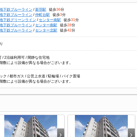
地下鉄ブルーライン
/
新羽駅
徒歩
36
分
地下鉄ブルーライン
/
仲町台駅
徒歩
3
分
地下鉄グリーンライン
/
センター南駅
徒歩
31
分
地下鉄ブルーライン
/
センター南駅
徒歩
28
分
地下鉄ブルーライン
/
センター北駅
徒歩
42
分
り
 / 2沿線利用可 / 閑静な住宅地
階数により設備が異なる場合がございます。
ク / 都市ガス / 公営上水道 / 駐輪場 / バイク置場
階数により設備が異なる場合がございます。