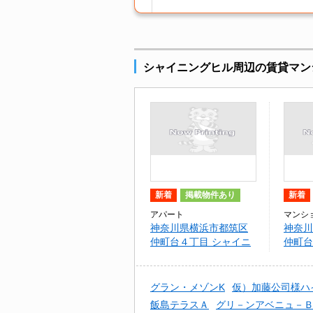
シャイニングヒル周辺の賃貸マン
新着
掲載物件あり
新着
アパート
マンシ
神奈川県横浜市都筑区
神奈川
仲町台４丁目 シャイニ
仲町台
ングヒル
ズ仲町
グラン・メゾンK
仮）加藤公司様ハ
飯島テラスＡ
グリ－ンアベニュ－