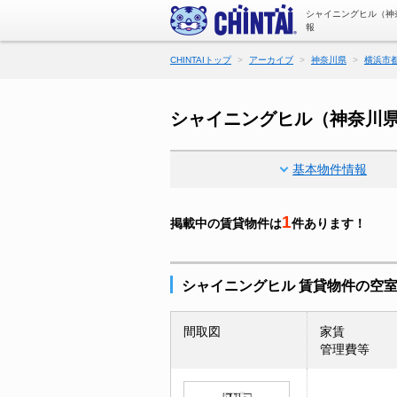
シャイニングヒル（神
報
CHINTAIトップ
アーカイブ
神奈川県
横浜市
シャイニングヒル（神奈川
基本物件情報
1
掲載中の賃貸物件は
件あります！
シャイニングヒル 賃貸物件の空
間取図
家賃
管理費等