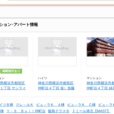
ション･アパート情報
掲載物件あり
ョン
ハイツ
マンション
県横浜市都筑区
神奈川県横浜市都筑区
神奈川県横浜市
１丁目 サンライ
仲町台４丁目 仮）加藤
仲町台４丁目 緑
台
公司様ハイツＡ棟
ンション
イツＢ棟
クレ－ルＫ
ビュ－ラＫ Ａ棟
ビュ－ラＫ Ｃ棟
ビュ－ラ
Ｂ棟
Ｙ・Ｓ Ｂｕｉｌ仲町台
飯島テラスＢ
ドミール港北【MAST】