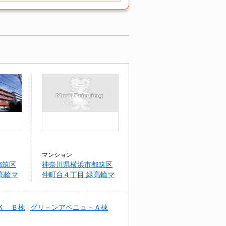
マンション
都筑区
神奈川県横浜市都筑区
高輪マ
仲町台４丁目 緑高輪マ
ンション。
Ｋ Ｂ棟
グリ－ンアベニュ－Ａ棟