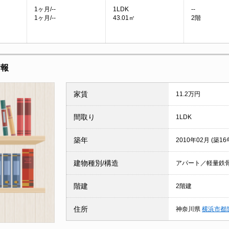
1ヶ月/--
1LDK
--
1ヶ月/--
43.01㎡
2階
情報
家賃
11.2万円
間取り
1LDK
築年
2010年02月 (築16
建物種別/構造
アパート／軽量鉄
階建
2階建
住所
神奈川県
横浜市都