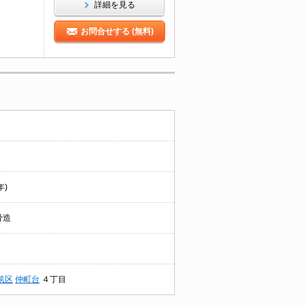
詳細を見る
お問合せする (無料)
年)
骨造
筑区
仲町台
４丁目