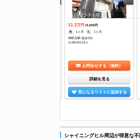
11.2
着
万円
/3,000円
2
敷
1ヶ月
礼
1ヶ月
万円
/10,000円
仲町台駅 徒歩3分
1ヶ月
礼
1ヶ月
1LDK/43.01㎡
町台駅 徒歩5分
DK/67.52㎡
お問合せする（無料）
お問合せする（無料）
詳細を見る
詳細を見る
気になるリストに追加する
気になるリストに追加する
シャイニングヒル周辺が得意な不