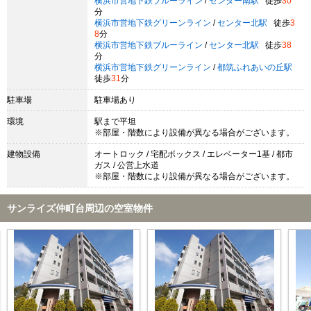
横浜市営地下鉄ブルーライン
/
センター南駅
徒歩
30
分
横浜市営地下鉄グリーンライン
/
センター北駅
徒歩
3
8
分
横浜市営地下鉄ブルーライン
/
センター北駅
徒歩
38
分
横浜市営地下鉄グリーンライン
/
都筑ふれあいの丘駅
徒歩
31
分
駐車場
駐車場あり
環境
駅まで平坦
※部屋・階数により設備が異なる場合がございます。
建物設備
オートロック / 宅配ボックス / エレベーター1基 / 都市
ガス / 公営上水道
※部屋・階数により設備が異なる場合がございます。
サンライズ仲町台周辺の空室物件