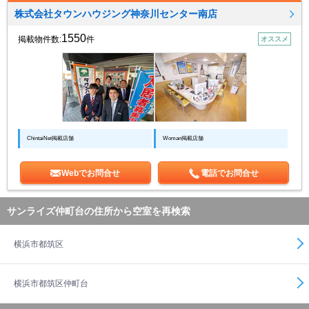
株式会社タウンハウジング神奈川センター南店
1550
掲載物件数:
件
オススメ
ChintaiNet掲載店舗
Woman掲載店舗
Webでお問合せ
電話でお問合せ
サンライズ仲町台の住所から空室を再検索
横浜市都筑区
横浜市都筑区仲町台