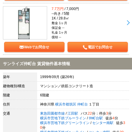
7.7万円
/ 7,000円
--向き / 5階
1K / 28.8㎡
敷金 1ヶ月
保証金 --
礼金 1ヶ月
償却 --
Webでお問合せ
電話でお問合せ
サンライズ仲町台 賃貸物件基本情報
築年
1999年09月 (築26年)
建物種別/構造
マンション／鉄筋コンクリート造
階建
6階建
住所
神奈川県
横浜市都筑区
仲町台
１丁目
交通
東急田園都市線
/
江田駅
バス
22
分：停歩
3
分
横浜市営地下鉄ブルーライン
/
仲町台駅
徒歩
4
分
横浜市営地下鉄グリーンライン
/
センター南駅
徒歩
3
0
分