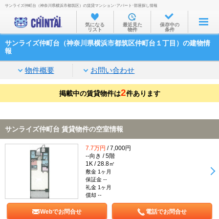
サンライズ仲町台（神奈川県横浜市都筑区）の賃貸マンション･アパート･部屋探し情報
お部屋を探す
気になる
最近見た
保存中の
リスト
物件
条件
沿線・駅から
サンライズ仲町台（神奈川県横浜市都筑区仲町台１丁目）の建物情
住所から
報
家賃相場から
物件概要
お問い合わせ
通勤通学時間から
2
掲載中の賃貸物件は
件あります
物件特集から
不動産会社から
サンライズ仲町台 賃貸物件の空室情報
TOP
7.7万円
/ 7,000円
--向き / 5階
1K / 28.8㎡
敷金 1ヶ月
保証金 --
礼金 1ヶ月
償却 --
Webでお問合せ
電話でお問合せ