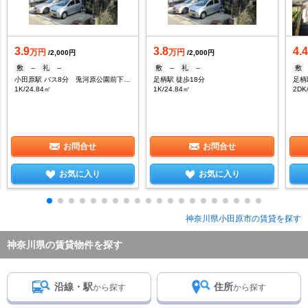
3.9
3.8
4.
万円
万円
/2,000円
/2,000円
敷
--
礼
--
敷
--
礼
--
敷
小田原駅 バス8分 兎河原公園前下車：停歩1分
足柄駅 徒歩18分
足柄
1K/24.84㎡
1K/24.84㎡
2DK
お問合せ
お問合せ
お気に入り
お気に入り
神奈川県小田原市の賃貸を探す
神奈川県の賃貸物件を探す
沿線・駅
住所
から探す
から探す