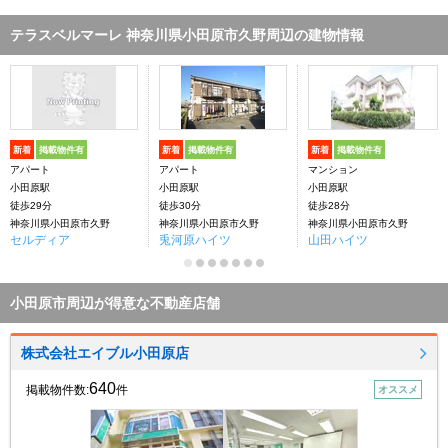
テラスベルマーレ 神奈川県小田原市久野周辺の建物情報
新着
掲載物件有
新着
掲載物件有
新着
掲載物件有
アパート
アパート
マンション
小田原駅
小田原駅
小田原駅
徒歩29分
徒歩30分
徒歩28分
神奈川県小田原市久野
神奈川県小田原市久野
神奈川県小田原市久野
セルディア
兎河原ハイツ
山田ハイツ
小田原市周辺が得意な不動産店舗
株式会社エイブル小田原店
640
掲載物件数:
件
オススメ