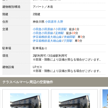
建物種別/構造
アパート／木造
階建
2階建
住所
神奈川県
小田原市
久野
交通
小田急小田原線
/
小田原駅
徒歩
1
分
小田急小田原線
/
足柄駅
徒歩
19
分
伊豆箱根鉄道大雄山線
/
井細田駅
車
5
分
伊豆箱根鉄道大雄山線
/
穴部駅
車
5
分
駐車場
駐車場あり
環境
2駅利用可 / 3沿線駅利用可
※部屋・階数により設備が異なる場合がございます。
建物設備
LPガス
※部屋・階数により設備が異なる場合がございます。
テラスベルマーレ周辺の空室物件