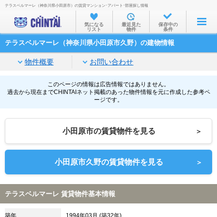
テラスベルマーレ（神奈川県小田原市）の賃貸マンション･アパート･部屋探し情報
お部屋を探す
気になる
最近見た
保存中の
リスト
物件
条件
沿線・駅から
テラスベルマーレ（神奈川県小田原市久野）の建物情報
住所から
物件概要
お問い合わせ
家賃相場から
通勤通学時間から
このページの情報は広告情報ではありません。
過去から現在までCHINTAIネット掲載のあった物件情報を元に作成した参考ペ
ージです。
物件特集から
不動産会社から
小田原市の賃貸物件を見る
＞
TOP
小田原市久野の賃貸物件を見る
＞
テラスベルマーレ 賃貸物件基本情報
築年
1994年03月 (築32年)