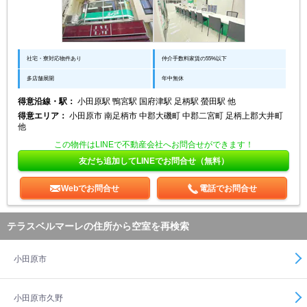
社宅・寮対応物件あり
仲介手数料家賃の55%以下
多店舗展開
年中無休
得意沿線・駅：
小田原駅 鴨宮駅 国府津駅 足柄駅 螢田駅 他
得意エリア：
小田原市 南足柄市 中郡大磯町 中郡二宮町 足柄上郡大井町
他
この物件はLINEで不動産会社へお問合せができます！
友だち追加してLINEでお問合せ（無料）
Webでお問合せ
電話でお問合せ
テラスベルマーレの住所から空室を再検索
小田原市
小田原市久野