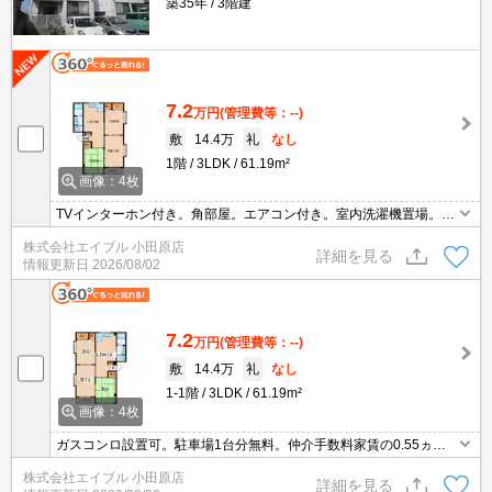
築35年
3階建
7.2
万円
(管理費等：--)
敷
14.4万
礼
なし
1階
3LDK
61.19m²
画像：4枚
TVインターホン付き。角部屋。エアコン付き。室内洗濯機置場。仲
介手数料家賃の0.55ヶ月分。駅まで平坦。駐車場1台分無料。
株式会社エイブル 小田原店
詳細を見る
情報更新日
2026/08/02
7.2
万円
(管理費等：--)
敷
14.4万
礼
なし
1-1階
3LDK
61.19m²
画像：4枚
ガスコンロ設置可。駐車場1台分無料。仲介手数料家賃の0.55ヵ月
分。バス・トイレ別。洗面化粧台付き。温水洗浄便座付き。TVモニ
株式会社エイブル 小田原店
ターホン有。
詳細を見る