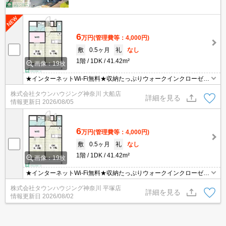
6
万円
(管理費等：4,000円)
敷
0.5ヶ月
礼
なし
1階
1DK
41.42m²
画像：19枚
★インターネットWi-Fi無料★収納たっぷりウォークインクローゼッ
ト★
株式会社タウンハウジング神奈川 大船店
詳細を見る
情報更新日
2026/08/05
6
万円
(管理費等：4,000円)
敷
0.5ヶ月
礼
なし
1階
1DK
41.42m²
画像：19枚
★インターネットWi-Fi無料★収納たっぷりウォークインクローゼッ
ト★
株式会社タウンハウジング神奈川 平塚店
詳細を見る
情報更新日
2026/08/02