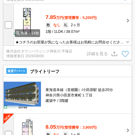
7.85
万円
(管理費等：5,200円)
敷
なし
礼
2ヶ月
1階
1LDK
38.07m²
画像：14枚
★コチラのお部屋が気になったお客様はお気軽にお問合せください
ませ★専門スタッフが詳細情報をご案内させていただきます！もち
株式会社タウンハウジング神奈川 平塚店
ろん、他の物件もまとめてご紹介可能です！
詳細を見る
情報更新日
2026/08/06
ブライトリーフ
賃貸アパート
東海道本線（首都圏）/小田原駅 徒歩20分
神奈川県小田原市東町１丁目
建築中
3階建
8.05
万円
(管理費等：3,900円)
敷
なし
礼
1ヶ月