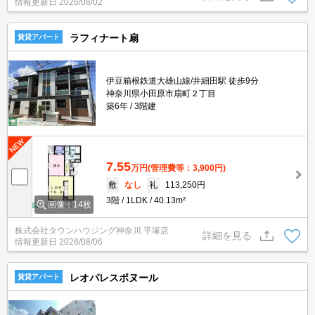
情報更新日
2026/08/02
ラフィナート扇
賃貸アパート
伊豆箱根鉄道大雄山線/井細田駅 徒歩9分
神奈川県小田原市扇町２丁目
築6年
3階建
7.55
万円
(管理費等：3,900円)
敷
なし
礼
113,250円
3階
1LDK
40.13m²
画像：14枚
株式会社タウンハウジング神奈川 平塚店
詳細を見る
情報更新日
2026/08/06
レオパレスボヌール
賃貸アパート