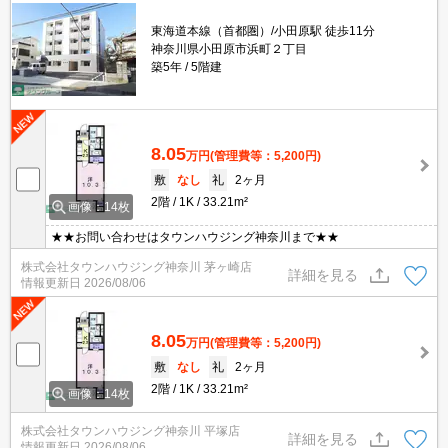
東海道本線（首都圏）/小田原駅 徒歩11分
神奈川県小田原市浜町２丁目
築5年
5階建
8.05
万円
(管理費等：5,200円)
敷
なし
礼
2ヶ月
2階
1K
33.21m²
画像：14枚
★★お問い合わせはタウンハウジング神奈川まで★★
株式会社タウンハウジング神奈川 茅ヶ崎店
詳細を見る
情報更新日
2026/08/06
8.05
万円
(管理費等：5,200円)
敷
なし
礼
2ヶ月
2階
1K
33.21m²
画像：14枚
株式会社タウンハウジング神奈川 平塚店
詳細を見る
情報更新日
2026/08/06