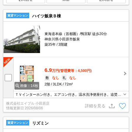
ハイツ飯泉Ｂ棟
賃貸マンション
東海道本線（首都圏）/鴨宮駅 徒歩20分
神奈川県小田原市飯泉
築35年
3階建
6.9
万円
(管理費等：4,500円)
敷
なし
礼
なし
2階
3LDK
72m²
画像：14枚
ＴＶインターホン付き。エアコン付き。温水洗浄便座付き。追焚給
湯。洗髪洗面化粧台。ケーブルテレビ対応(J:COM)。宅配ボックス
株式会社エイブル 小田原店
あり。24時間電話対応システム。仲介手数料家賃の0.55ヵ月分。角
詳細を見る
情報更新日
2026/08/06
部屋。
リズミン
賃貸マンション