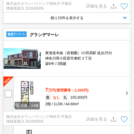
株式会社タウンハウジング神奈川 平塚店
ろん、他の物件もまとめてご紹介可能です！
詳細を見る
情報更新日
2026/08/06
残り10件を表示する
グランデマーレ
賃貸アパート
東海道本線（首都圏）/小田原駅 徒歩25分
神奈川県小田原市東町３丁目
築6年
2階建
7
万円
(管理費等：2,300円)
敷
なし
礼
105,000円
2階
1LDK
44.66m²
画像：14枚
株式会社タウンハウジング神奈川 平塚店
詳細を見る
情報更新日
2026/08/06