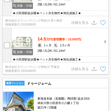
2階
2LDK
61.14m²
画像：35枚
★小田原駅徒歩圏★ペット共生物件★旭化成施工★
株式会社タウンハウジング神奈川 茅ヶ崎店
詳細を見る
情報更新日
2026/08/05
14.5
万円
(管理費等：10,000円)
敷
1ヶ月
礼
1.5ヶ月
2階
2LDK
61.14m²
画像：35枚
★小田原駅徒歩圏★ペット共生物件★旭化成施工★
株式会社タウンハウジング神奈川 平塚店
詳細を見る
情報更新日
2026/08/05
ドゥージェーム
賃貸マンション
東海道本線（首都圏）/鴨宮駅 徒歩18分
神奈川県小田原市小八幡１丁目
築21年
2階建