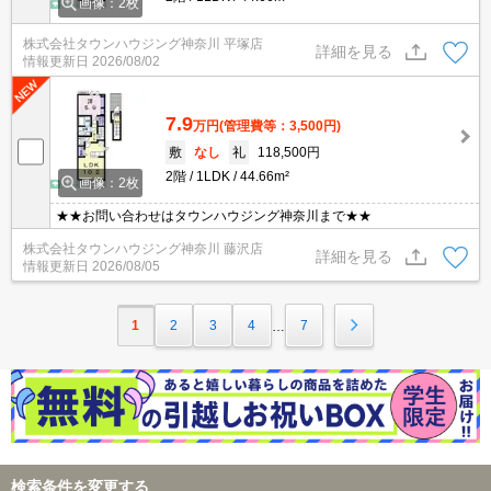
画像：2枚
株式会社タウンハウジング神奈川 平塚店
詳細を見る
情報更新日
2026/08/02
7.9
万円
(管理費等：3,500円)
敷
なし
礼
118,500円
2階
1LDK
44.66m²
画像：2枚
★★お問い合わせはタウンハウジング神奈川まで★★
株式会社タウンハウジング神奈川 藤沢店
詳細を見る
情報更新日
2026/08/05
1
2
3
4
7
…
検索条件を変更する