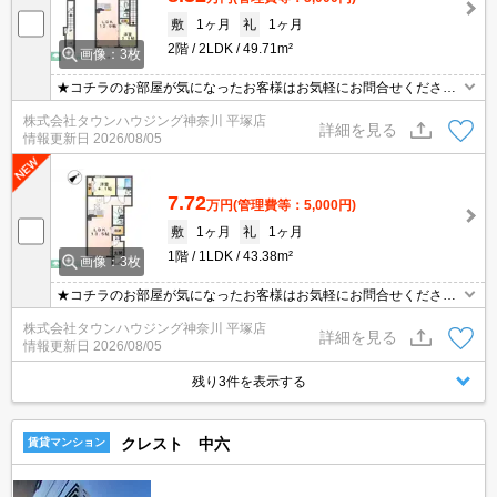
敷
1ヶ月
礼
1ヶ月
2階
2LDK
49.71m²
画像：3枚
★コチラのお部屋が気になったお客様はお気軽にお問合せください
ませ★専門スタッフが詳細情報をご案内させていただきます！もち
株式会社タウンハウジング神奈川 平塚店
ろん、他の物件もまとめてご紹介可能です！
詳細を見る
情報更新日
2026/08/05
7.72
万円
(管理費等：5,000円)
敷
1ヶ月
礼
1ヶ月
1階
1LDK
43.38m²
画像：3枚
★コチラのお部屋が気になったお客様はお気軽にお問合せください
ませ★専門スタッフが詳細情報をご案内させていただきます！もち
株式会社タウンハウジング神奈川 平塚店
ろん、他の物件もまとめてご紹介可能です！
詳細を見る
情報更新日
2026/08/05
残り3件を表示する
クレスト 中六
賃貸マンション