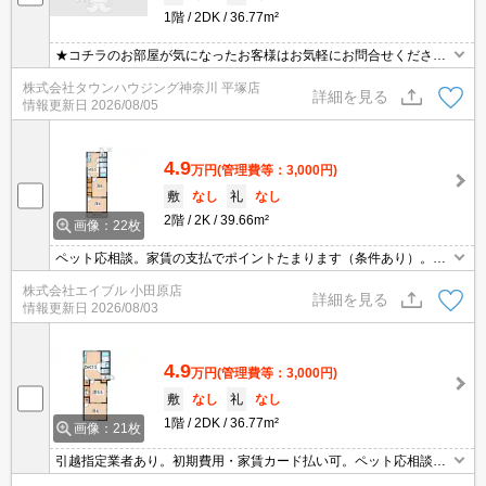
1階
2DK
36.77m²
★コチラのお部屋が気になったお客様はお気軽にお問合せください
ませ★専門スタッフが詳細情報をご案内させていただきます！もち
株式会社タウンハウジング神奈川 平塚店
ろん、他の物件もまとめてご紹介可能です！
詳細を見る
情報更新日
2026/08/05
4.9
万円
(管理費等：3,000円)
敷
なし
礼
なし
2階
2K
39.66m²
画像：22枚
ペット応相談。家賃の支払でポイントたまります（条件あり）。初
期費用・家賃カード払い可。引越指定業者あり。フリーレント1ヶ
株式会社エイブル 小田原店
月。インターネット無料。トリプルゼロ(敷金・礼金・仲介手数料0
詳細を見る
情報更新日
2026/08/03
円)。
4.9
万円
(管理費等：3,000円)
敷
なし
礼
なし
1階
2DK
36.77m²
画像：21枚
引越指定業者あり。初期費用・家賃カード払い可。ペット応相談。
ペット飼育の場合、敷金2ヵ月分増。フリーレント1ヶ月。初期費