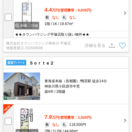
4.4
万円
(管理費等：6,000円)
敷
なし
礼
なし
1階
1K
19.87m²
画像：26枚
★★タウンハウジング平塚店取り扱い物件★★
株式会社タウンハウジング神奈川 平塚店
詳細を見る
情報更新日
2026/08/06
Ｓｏｒｔｅ２
賃貸アパート
東海道本線（首都圏）/鴨宮駅 徒歩14分
神奈川県小田原市中里
築4年
2階建
7.9
万円
(管理費等：3,500円)
敷
なし
礼
118,500円
2階
1LDK
44.66m²