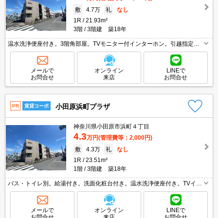
敷
4.7万
礼
なし
1R
21.93m²
3階
3階建 築18年
温水洗浄便座付き。3階角部屋。TVモニター付インターホン。引越指定業
者あり。洗面化粧台付き。室内に洗濯機置場あり。仲介手数料家賃の0.55
ヵ月分。消火剤・防災グッズ代16,500円～。
メールで
オンライン
LINEで
お問合せ
来店
お問合せ
小田原浜町プラザ
PR
賃貸コーポ
神奈川県小田原市浜町４丁目
4.3
万円
(管理費等：2,000円)
敷
4.3万
礼
なし
1R
23.51m²
1階
3階建 築18年
バス・トイレ別。給湯付き。洗面化粧台付き。温水洗浄便座付き。TVイン
ターホン付き。エアコン1基付き。初期費用・家賃カード払い可。仲介手
数料家賃の0.55ヵ月分。
メールで
オンライン
LINEで
お問合せ
来店
お問合せ