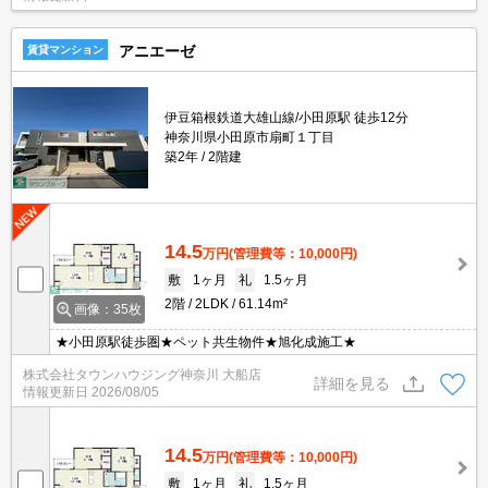
アニエーゼ
賃貸マンション
伊豆箱根鉄道大雄山線/小田原駅 徒歩12分
神奈川県小田原市扇町１丁目
築2年
2階建
14.5
万円
(管理費等：10,000円)
敷
1ヶ月
礼
1.5ヶ月
2階
2LDK
61.14m²
画像：35枚
★小田原駅徒歩圏★ペット共生物件★旭化成施工★
株式会社タウンハウジング神奈川 大船店
詳細を見る
情報更新日
2026/08/05
14.5
万円
(管理費等：10,000円)
敷
1ヶ月
礼
1.5ヶ月