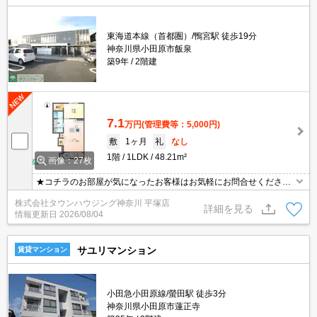
東海道本線（首都圏）/鴨宮駅 徒歩19分
神奈川県小田原市飯泉
築9年
2階建
7.1
万円
(管理費等：5,000円)
敷
1ヶ月
礼
なし
1階
1LDK
48.21m²
画像：27枚
★コチラのお部屋が気になったお客様はお気軽にお問合せください
ませ★専門スタッフが詳細情報をご案内させていただきます！もち
株式会社タウンハウジング神奈川 平塚店
ろん、他の物件もまとめてご紹介可能です！
詳細を見る
情報更新日
2026/08/04
サユリマンション
賃貸マンション
小田急小田原線/螢田駅 徒歩3分
神奈川県小田原市蓮正寺