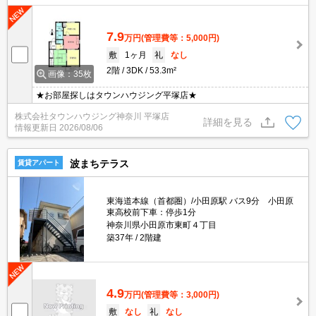
7.9
万円
(管理費等：5,000円)
敷
1ヶ月
礼
なし
2階
3DK
53.3m²
画像：35枚
★お部屋探しはタウンハウジング平塚店★
株式会社タウンハウジング神奈川 平塚店
詳細を見る
情報更新日
2026/08/06
波まちテラス
賃貸アパート
東海道本線（首都圏）/小田原駅 バス9分 小田原
東高校前下車：停歩1分
神奈川県小田原市東町４丁目
築37年
2階建
4.9
万円
(管理費等：3,000円)
敷
なし
礼
なし