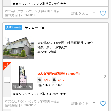
★★タウンハウジング取り扱い物件★★
株式会社タウンハウジング神奈川 平塚店
詳細を見る
情報更新日
2026/08/06
サンロードII
賃貸アパート
東海道本線（首都圏）/小田原駅 徒歩19分
神奈川県小田原市久野
築22年
2階建
5.65
万円
(管理費等：3,600円)
敷
なし
礼
なし
1階
1R
33.15m²
画像：21枚
★★タウンハウジング取り扱い物件★★
株式会社タウンハウジング神奈川 平塚店
詳細を見る
情報更新日
2026/08/06