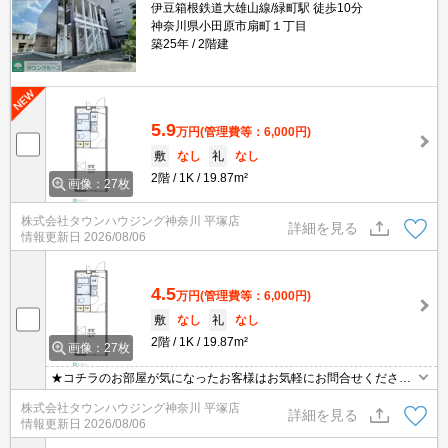
伊豆箱根鉄道大雄山線/緑町駅 徒歩10分
神奈川県小田原市扇町１丁目
築25年
2階建
5.9
万円
(管理費等：6,000円)
敷
なし
礼
なし
2階
1K
19.87m²
画像：27枚
株式会社タウンハウジング神奈川 平塚店
詳細を見る
情報更新日
2026/08/06
4.5
万円
(管理費等：6,000円)
敷
なし
礼
なし
2階
1K
19.87m²
画像：27枚
★コチラのお部屋が気になったお客様はお気軽にお問合せください
ませ★専門スタッフが詳細情報をご案内させていただきます！もち
株式会社タウンハウジング神奈川 平塚店
ろん、他の物件もまとめてご紹介可能です！
詳細を見る
情報更新日
2026/08/06