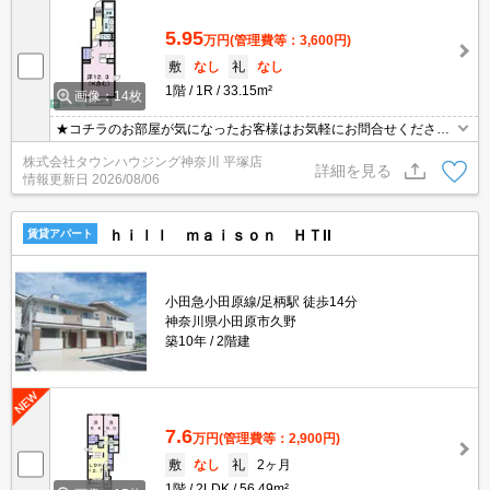
5.95
万円
(管理費等：3,600円)
敷
なし
礼
なし
1階
1R
33.15m²
画像：14枚
★コチラのお部屋が気になったお客様はお気軽にお問合せください
ませ★専門スタッフが詳細情報をご案内させていただきます！もち
株式会社タウンハウジング神奈川 平塚店
ろん、他の物件もまとめてご紹介可能です！
詳細を見る
情報更新日
2026/08/06
ｈｉｌｌ ｍａｉｓｏｎ ＨＴII
賃貸アパート
小田急小田原線/足柄駅 徒歩14分
神奈川県小田原市久野
築10年
2階建
7.6
万円
(管理費等：2,900円)
敷
なし
礼
2ヶ月
1階
2LDK
56.49m²