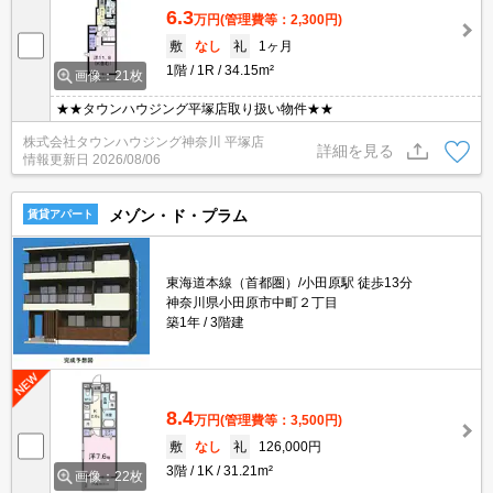
6.3
万円
(管理費等：2,300円)
敷
なし
礼
1ヶ月
1階
1R
34.15m²
画像：21枚
★★タウンハウジング平塚店取り扱い物件★★
株式会社タウンハウジング神奈川 平塚店
詳細を見る
情報更新日
2026/08/06
メゾン・ド・プラム
賃貸アパート
東海道本線（首都圏）/小田原駅 徒歩13分
神奈川県小田原市中町２丁目
築1年
3階建
8.4
万円
(管理費等：3,500円)
敷
なし
礼
126,000円
3階
1K
31.21m²
画像：22枚