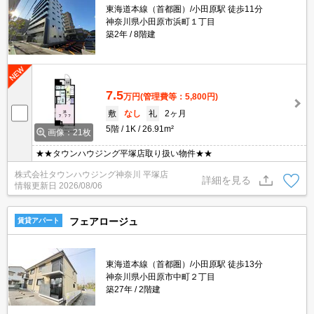
東海道本線（首都圏）/小田原駅 徒歩11分
神奈川県小田原市浜町１丁目
築2年
8階建
7.5
万円
(管理費等：5,800円)
敷
なし
礼
2ヶ月
5階
1K
26.91m²
画像：21枚
★★タウンハウジング平塚店取り扱い物件★★
株式会社タウンハウジング神奈川 平塚店
詳細を見る
情報更新日
2026/08/06
フェアロージュ
賃貸アパート
東海道本線（首都圏）/小田原駅 徒歩13分
神奈川県小田原市中町２丁目
築27年
2階建