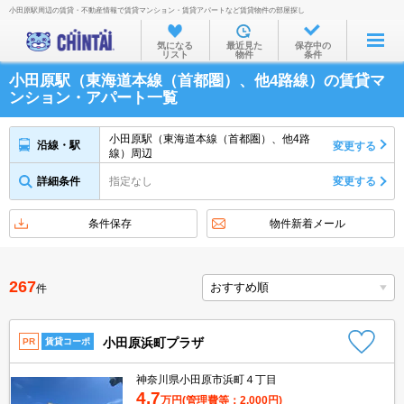
小田原駅周辺の賃貸・不動産情報で賃貸マンション・賃貸アパートなど賃貸物件の部屋探し
お部屋を探す
気になる
最近見た
保存中の
リスト
物件
条件
沿線・駅から
小田原駅（東海道本線（首都圏）、他4路線）の賃貸マ
住所から
ンション・アパート一覧
家賃相場から
小田原駅（東海道本線（首都圏）、他4路
沿線・駅
変更する
線）周辺
通勤通学時間から
詳細条件
指定なし
変更する
物件特集から
不動産会社から
条件保存
物件新着メール
TOP
267
件
小田原浜町プラザ
PR
賃貸コーポ
神奈川県小田原市浜町４丁目
4.7
万円
(管理費等：2,000円)