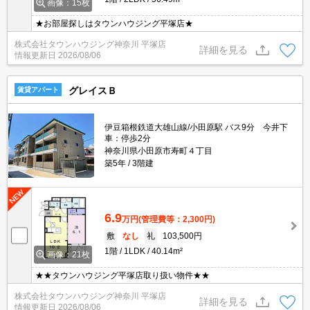
画像：15枚
★お部屋探しはタウンハウジング平塚店★
株式会社タウンハウジング神奈川 平塚店
詳細を見る
情報更新日
2026/08/06
グレイスＢ
賃貸アパート
伊豆箱根鉄道大雄山線/小田原駅 バス9分 今井下
車：停歩2分
神奈川県小田原市寿町４丁目
築5年
3階建
6.9
万円
(管理費等：2,300円)
敷
なし
礼
103,500円
1階
1LDK
40.14m²
画像：21枚
★★タウンハウジング平塚店取り扱い物件★★
株式会社タウンハウジング神奈川 平塚店
詳細を見る
情報更新日
2026/08/06