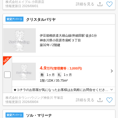
株式会社エイブル 小田原店
用・家賃カード払い可。トリプルゼロ(敷金・礼金・仲介手数料0
詳細を見る
情報更新日
2026/08/01
円)。
クリスタルバリヤ
賃貸アパート
伊豆箱根鉄道大雄山線/井細田駅 徒歩1分
神奈川県小田原市扇町３丁目
築32年
2階建
4.9
万円
(管理費等：3,000円)
敷
1ヶ月
礼
1ヶ月
1階
1DK
35.75m²
★コチラのお部屋が気になったお客様はお気軽にお問合せください
ませ★専門スタッフが詳細情報をご案内させていただきます！もち
株式会社タウンハウジング神奈川 平塚店
ろん、他の物件もまとめてご紹介可能です！
詳細を見る
情報更新日
2026/08/04
ソル・マリーナ
賃貸アパート