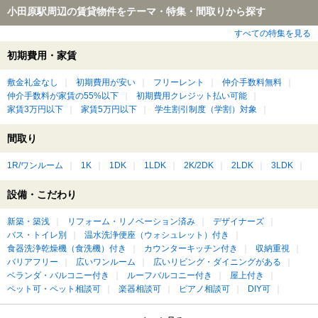
小田原駅周辺の賃貸物件をテーマ・特集・間取りから探す
すべての特集を見る
初期費用・家賃
敷金礼金なし
初期費用が安い
フリーレント
仲介手数料無料
仲介手数料が家賃の55%以下
初期費用クレジット払い可能
家賃3万円以下
家賃5万円以下
学生割引制度（学割）対象
間取り
1R/ワンルーム
1K
1DK
1LDK
2K/2DK
2LDK
3LDK
設備・こだわり
新築・築浅
リフォーム・リノベーション済み
デザイナーズ
バス・トイレ別
温水洗浄便座（ウォシュレット）付き
食器洗浄乾燥機（食洗機）付き
カウンターキッチン付き
収納重視
バリアフリー
広いワンルーム
広いリビング・ダイニングがある
ベランダ・バルコニー付き
ルーフバルコニー付き
屋上付き
ペット可・ペット相談可
楽器相談可
ピアノ相談可
DIY可