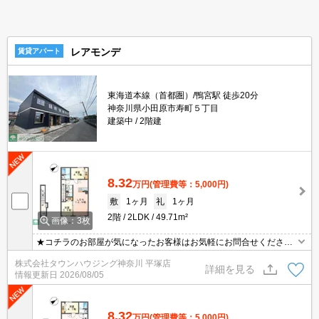
レアモンデ
賃貸アパート
東海道本線（首都圏）/鴨宮駅 徒歩20分
神奈川県小田原市寿町５丁目
建築中
2階建
8.32
万円
(管理費等：5,000円)
敷
1ヶ月
礼
1ヶ月
2階
2LDK
49.71m²
画像：3枚
★コチラのお部屋が気になったお客様はお気軽にお問合せください
ませ★専門スタッフが詳細情報をご案内させていただきます！もち
株式会社タウンハウジング神奈川 平塚店
ろん、他の物件もまとめてご紹介可能です！
詳細を見る
情報更新日
2026/08/05
8.32
万円
(管理費等：5,000円)