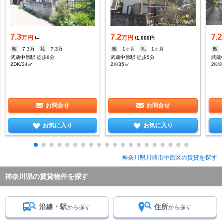
7.3
7.2
7.
万円
万円
/--
/1,000円
敷
7.3万
礼
7.3万
敷
1ヶ月
礼
1ヶ月
敷
武蔵中原駅 徒歩6分
武蔵中原駅 徒歩5分
武蔵
2DK/34㎡
2K/35㎡
2K/
お問合せ
お問合せ
お気に入り
お気に入り
神奈川県川崎市中原区の賃貸を探す
神奈川県の賃貸物件を探す
沿線・駅
住所
から探す
から探す