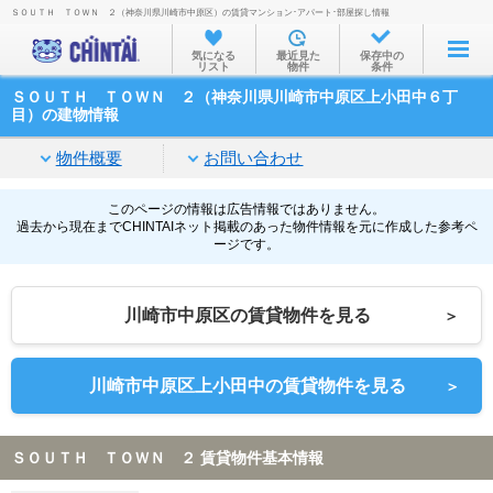
ＳＯＵＴＨ ＴＯＷＮ ２（神奈川県川崎市中原区）の賃貸マンション･アパート･部屋探し情報
お部屋を探す
気になる
最近見た
保存中の
リスト
物件
条件
沿線・駅から
ＳＯＵＴＨ ＴＯＷＮ ２（神奈川県川崎市中原区上小田中６丁
住所から
目）の建物情報
家賃相場から
物件概要
お問い合わせ
通勤通学時間から
このページの情報は広告情報ではありません。
過去から現在までCHINTAIネット掲載のあった物件情報を元に作成した参考ペ
物件特集から
ージです。
不動産会社から
川崎市中原区の賃貸物件を見る
＞
TOP
川崎市中原区上小田中の賃貸物件を見る
＞
ＳＯＵＴＨ ＴＯＷＮ ２ 賃貸物件基本情報