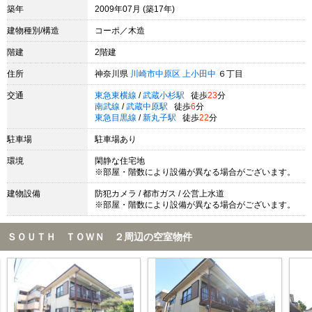
築年
2009年07月 (築17年)
建物種別/構造
コーポ／木造
階建
2階建
住所
神奈川県
川崎市中原区
上小田中
６丁目
交通
東急東横線
/
武蔵小杉駅
徒歩
23
分
南武線
/
武蔵中原駅
徒歩
6
分
東急目黒線
/
新丸子駅
徒歩
22
分
駐車場
駐車場あり
環境
閑静な住宅地
※部屋・階数により設備が異なる場合がございます。
建物設備
防犯カメラ / 都市ガス / 公営上水道
※部屋・階数により設備が異なる場合がございます。
ＳＯＵＴＨ ＴＯＷＮ ２周辺の空室物件