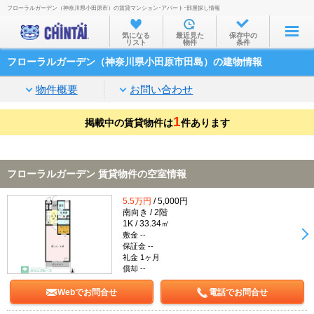
フローラルガーデン（神奈川県小田原市）の賃貸マンション･アパート･部屋探し情報
お部屋を探す
気になる
最近見た
保存中の
リスト
物件
条件
沿線・駅から
フローラルガーデン（神奈川県小田原市田島）の建物情報
住所から
物件概要
お問い合わせ
家賃相場から
1
掲載中の賃貸物件は
通勤通学時間から
件あります
物件特集から
フローラルガーデン 賃貸物件の空室情報
不動産会社から
5.5万円
/ 5,000円
TOP
南向き / 2階
1K / 33.34㎡
敷金 --
保証金 --
礼金 1ヶ月
償却 --
Webでお問合せ
電話でお問合せ