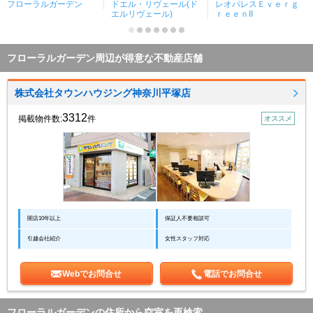
フローラルガーデン
ドエル・リヴェール(ド
レオパレスＥｖｅｒｇ
エルリヴェール)
ｒｅｅｎII
フローラルガーデン周辺が得意な不動産店舗
株式会社タウンハウジング神奈川平塚店
3312
掲載物件数:
件
オススメ
開店10年以上
保証人不要相談可
引越会社紹介
女性スタッフ対応
Webでお問合せ
電話でお問合せ
フローラルガーデンの住所から空室を再検索