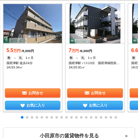
5.5
7
6.
万円
万円
/5,000円
/6,000円
敷
--
礼
1ヶ月
敷
--
礼
1ヶ月
敷
国府津駅 徒歩24分
国府津駅 バス13分 国府津病院前下車：停歩3分
国府
1K/33.34㎡
1K/20.81㎡
1K/
お問合せ
お問合せ
お気に入り
お気に入り
小田原市の賃貸物件を見る
＞