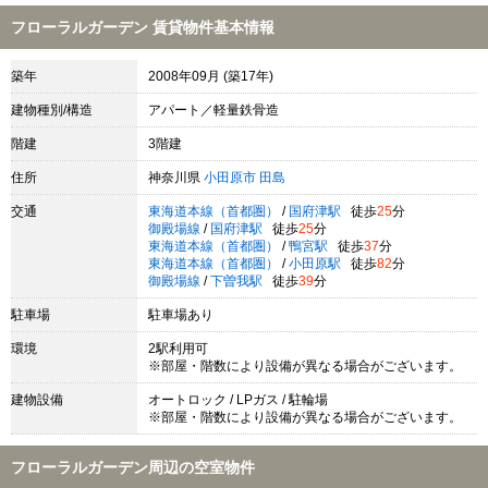
フローラルガーデン 賃貸物件基本情報
築年
2008年09月 (築17年)
建物種別/構造
アパート／軽量鉄骨造
階建
3階建
住所
神奈川県
小田原市
田島
交通
東海道本線（首都圏）
/
国府津駅
徒歩
25
分
御殿場線
/
国府津駅
徒歩
25
分
東海道本線（首都圏）
/
鴨宮駅
徒歩
37
分
東海道本線（首都圏）
/
小田原駅
徒歩
82
分
御殿場線
/
下曽我駅
徒歩
39
分
駐車場
駐車場あり
環境
2駅利用可
※部屋・階数により設備が異なる場合がございます。
建物設備
オートロック / LPガス / 駐輪場
※部屋・階数により設備が異なる場合がございます。
フローラルガーデン周辺の空室物件