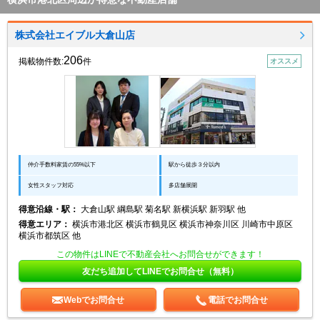
株式会社エイブル大倉山店
206
掲載物件数:
件
オススメ
仲介手数料家賃の55%以下
駅から徒歩３分以内
女性スタッフ対応
多店舗展開
得意沿線・駅：
大倉山駅 綱島駅 菊名駅 新横浜駅 新羽駅 他
得意エリア：
横浜市港北区 横浜市鶴見区 横浜市神奈川区 川崎市中原区
横浜市都筑区 他
この物件はLINEで不動産会社へお問合せができます！
友だち追加してLINEでお問合せ（無料）
Webでお問合せ
電話でお問合せ