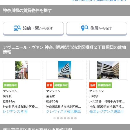
神奈川県の賃貸物件を探す
沿線・駅
住所
から探す
から探す
アヴェニール・ヴァン 神奈川県横浜市港北区樽町２丁目周辺の建物
情報
掲載物件有
新着
掲載物件有
新着
掲載物件有
マンション
マンション
マンション
菊名駅
菊名駅
川崎駅
徒歩34分
徒歩36分
バス23分 樽町中央下車：停歩3分
神奈川県横浜市港北区樽町２丁目
神奈川県横浜市港北区樽町２丁目
神奈川県横浜市港北区樽町２丁目
レジデンス片岡
クレヴィスタ横浜綱島
菊水レジデンス綱島Ⅱ
横浜市港北区周辺が得意な不動産店舗