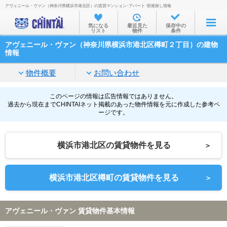
アヴェニール・ヴァン（神奈川県横浜市港北区）の賃貸マンション･アパート･部屋探し情報
お部屋を探す
気になる
最近見た
保存中の
リスト
物件
条件
沿線・駅から
アヴェニール・ヴァン（神奈川県横浜市港北区樽町２丁目）の建物
住所から
情報
家賃相場から
物件概要
お問い合わせ
通勤通学時間から
このページの情報は広告情報ではありません。
過去から現在までCHINTAIネット掲載のあった物件情報を元に作成した参考ペ
物件特集から
ージです。
不動産会社から
横浜市港北区の賃貸物件を見る
＞
TOP
横浜市港北区樽町の賃貸物件を見る
＞
アヴェニール・ヴァン 賃貸物件基本情報