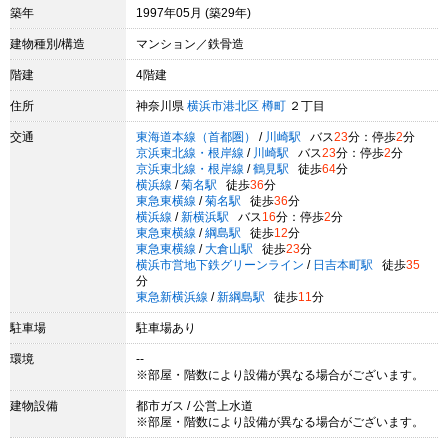
築年
1997年05月 (築29年)
建物種別/構造
マンション／鉄骨造
階建
4階建
住所
神奈川県
横浜市港北区
樽町
２丁目
交通
東海道本線（首都圏）
/
川崎駅
バス
23
分：停歩
2
分
京浜東北線・根岸線
/
川崎駅
バス
23
分：停歩
2
分
京浜東北線・根岸線
/
鶴見駅
徒歩
64
分
横浜線
/
菊名駅
徒歩
36
分
東急東横線
/
菊名駅
徒歩
36
分
横浜線
/
新横浜駅
バス
16
分：停歩
2
分
東急東横線
/
綱島駅
徒歩
12
分
東急東横線
/
大倉山駅
徒歩
23
分
横浜市営地下鉄グリーンライン
/
日吉本町駅
徒歩
35
分
東急新横浜線
/
新綱島駅
徒歩
11
分
駐車場
駐車場あり
環境
--
※部屋・階数により設備が異なる場合がございます。
建物設備
都市ガス / 公営上水道
※部屋・階数により設備が異なる場合がございます。