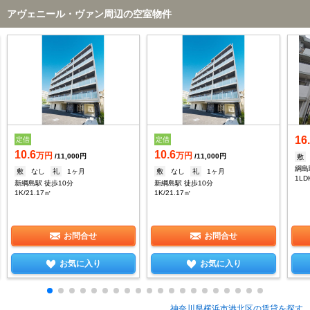
アヴェニール・ヴァン周辺の空室物件
16
定借
定借
10.6
10.6
万円
万円
/11,000円
/11,000円
敷
綱島
敷
なし
礼
1ヶ月
敷
なし
礼
1ヶ月
1LD
新綱島駅 徒歩10分
新綱島駅 徒歩10分
1K/21.17㎡
1K/21.17㎡
お問合せ
お問合せ
お気に入り
お気に入り
神奈川県横浜市港北区の賃貸を探す