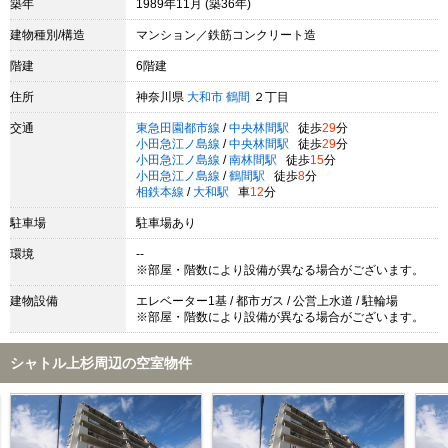
築年
1989年11月 (築36年)
建物種別/構造
マンション／鉄筋コンクリート造
階建
6階建
住所
神奈川県
大和市
鶴間
２丁目
交通
東急田園都市線
/
中央林間駅
徒歩
29
分
小田急江ノ島線
/
中央林間駅
徒歩
29
分
小田急江ノ島線
/
南林間駅
徒歩
15
分
小田急江ノ島線
/
鶴間駅
徒歩
8
分
相鉄本線
/
大和駅
車
12
分
駐車場
駐車場あり
環境
--
※部屋・階数により設備が異なる場合がございます。
建物設備
エレベーター1基 / 都市ガス / 公営上水道 / 駐輪場
※部屋・階数により設備が異なる場合がございます。
シャトル上杉周辺の空室物件