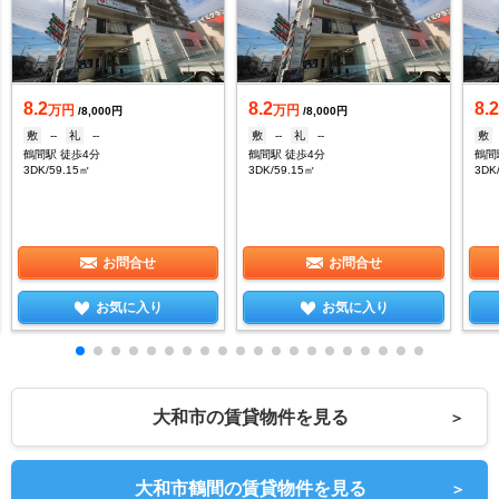
8.2
8.2
8.
万円
万円
/8,000円
/8,000円
敷
--
礼
--
敷
--
礼
--
敷
鶴間駅 徒歩4分
鶴間駅 徒歩4分
鶴間
3DK/59.15㎡
3DK/59.15㎡
3DK
お問合せ
お問合せ
お気に入り
お気に入り
大和市の賃貸物件を見る
＞
大和市鶴間の賃貸物件を見る
＞