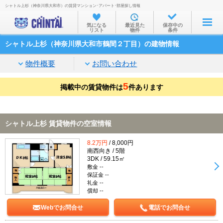
シャトル上杉（神奈川県大和市）の賃貸マンション･アパート･部屋探し情報
お部屋を探す
気になる
最近見た
保存中の
リスト
物件
条件
沿線・駅から
シャトル上杉（神奈川県大和市鶴間２丁目）の建物情報
住所から
物件概要
お問い合わせ
家賃相場から
5
掲載中の賃貸物件は
通勤通学時間から
件あります
物件特集から
シャトル上杉 賃貸物件の空室情報
不動産会社から
8.2万円
/ 8,000円
TOP
南西向き / 5階
3DK / 59.15㎡
敷金 --
保証金 --
礼金 --
償却 --
Webでお問合せ
電話でお問合せ