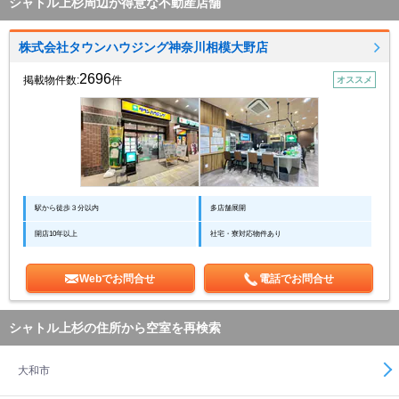
シャトル上杉周辺が得意な不動産店舗
株式会社タウンハウジング神奈川相模大野店
2696
掲載物件数:
件
オススメ
駅から徒歩３分以内
多店舗展開
開店10年以上
社宅・寮対応物件あり
Webでお問合せ
電話でお問合せ
シャトル上杉の住所から空室を再検索
大和市