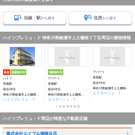
沿線・駅
住所
から探す
から探す
ハイツプレリュ－ド 神奈川県綾瀬市上土棚南２丁目周辺の建物情報
アパート
新着
掲載物件有
掲載物件有
長後駅
ハイツ
アパート
徒歩29分
長後駅
長後駅
神奈川県綾瀬市上土棚南１丁目
徒歩28分
徒歩28分
エリタージュ ?
神奈川県綾瀬市上土棚南２丁目
神奈川県綾瀬市上土棚南１丁目
ハイツプレリュ－ド
エリタージュ ?
ハイツプレリュ－ド周辺が得意な不動産店舗
株式会社エイブル湘南台店