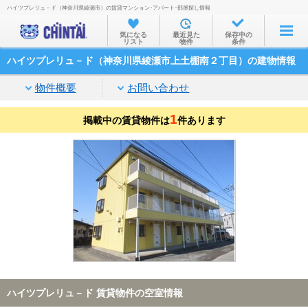
ハイツプレリュ－ド（神奈川県綾瀬市）の賃貸マンション･アパート･部屋探し情報
お部屋を探す
気になる
最近見た
保存中の
リスト
物件
条件
沿線・駅から
ハイツプレリュ－ド（神奈川県綾瀬市上土棚南２丁目）の建物情報
住所から
物件概要
お問い合わせ
家賃相場から
1
掲載中の賃貸物件は
通勤通学時間から
件あります
物件特集から
不動産会社から
TOP
ハイツプレリュ－ド 賃貸物件の空室情報