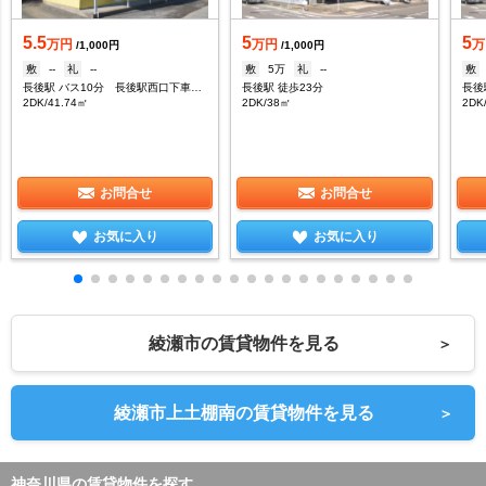
5.5
5
5
万円
万円
万
/1,000円
/1,000円
敷
--
礼
--
敷
5万
礼
--
敷
長後駅 バス10分 長後駅西口下車：停歩3分
長後駅 徒歩23分
長後
2DK/41.74㎡
2DK/38㎡
2DK
お問合せ
お問合せ
お気に入り
お気に入り
綾瀬市の賃貸物件を見る
＞
綾瀬市上土棚南の賃貸物件を見る
＞
神奈川県の賃貸物件を探す