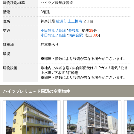
建物種別/構造
ハイツ／軽量鉄骨造
階建
3階建
住所
神奈川県
綾瀬市
上土棚南
２丁目
交通
小田急江ノ島線
/
長後駅
徒歩
28
分
小田急江ノ島線
/
湘南台駅
徒歩
38
分
駐車場
駐車場あり
環境
--
※部屋・階数により設備が異なる場合がございます。
建物設備
敷地内ごみ置き場 / 集合郵便受け / LPガス / 電気 / 公営
上水道 / 下水道 / 駐輪場
※部屋・階数により設備が異なる場合がございます。
ハイツプレリュ－ド周辺の空室物件