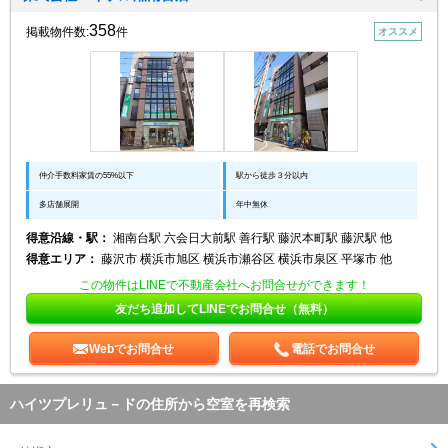
358
掲載物件数:
件
オススメ
仲介手数料家賃の55%以下
駅から徒歩３分以内
多店舗展開
年中無休
得意沿線・駅：
湘南台駅 六会日大前駅 善行駅 藤沢本町駅 藤沢駅 他
得意エリア：
藤沢市 横浜市旭区 横浜市瀬谷区 横浜市泉区 平塚市 他
この物件はLINEで不動産会社へお問合せができます！
友だち追加してLINEでお問合せ（無料）
Webでお問合せ
電話でお問合せ
ハイツプレリュ－ドの住所から空室を再検索