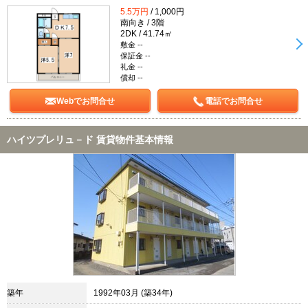
5.5万円
/ 1,000円
南向き / 3階
2DK / 41.74㎡
敷金 --
保証金 --
礼金 --
償却 --
Webでお問合せ
電話でお問合せ
ハイツプレリュ－ド 賃貸物件基本情報
築年
1992年03月 (築34年)