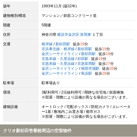
築年
1993年11月 (築32年)
建物種別/構造
マンション／鉄筋コンクリート造
階建
5階建
住所
神奈川県
横浜市金沢区
富岡東
１丁目
交通
根岸線
/
新杉田駅
徒歩
19
分
京浜東北線・根岸線
/
新杉田駅
徒歩
19
分
金沢シーサイドライン
/
新杉田駅
徒歩
19
分
京急本線・久里浜線
/
杉田駅
徒歩
19
分
京急本線・久里浜線
/
京急富岡駅
徒歩
27
分
金沢シーサイドライン
/
南部市場駅
徒歩
20
分
金沢シーサイドライン
/
鳥浜駅
徒歩
28
分
駐車場
駐車場あり
環境
3駅利用可 / 2沿線利用可 / 閑静な住宅地 / 前面棟無
※部屋・階数により設備が異なる場合がございます。
建物設備
オートロック / 宅配ボックス / 防犯カメラ / エレベータ
ー1基 / 敷地内ごみ置き場 / 都市ガス
※部屋・階数により設備が異なる場合がございます。
クリオ新杉田壱番館周辺の空室物件