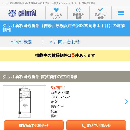
クリオ新杉田壱番館（神奈川県横浜市金沢区）の賃貸マンション･アパート･部屋探し情報
お部屋を探す
気になる
最近見た
保存中の
リスト
物件
条件
沿線・駅から
クリオ新杉田壱番館（神奈川県横浜市金沢区富岡東１丁目）の建物
住所から
情報
家賃相場から
物件概要
お問い合わせ
通勤通学時間から
5
掲載中の賃貸物件は
件あります
物件特集から
不動産会社から
クリオ新杉田壱番館 賃貸物件の空室情報
TOP
5.4万円
/ --
西向き / 4階
1K / 16.49㎡
敷金 --
保証金 --
礼金 --
償却 --
Webでお問合せ
電話でお問合せ