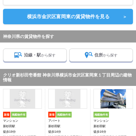
横浜市金沢区富岡東の賃貸物件を見る
＞
神奈川県の賃貸物件を探す
沿線・駅
住所
から探す
から探す
クリオ新杉田壱番館 神奈川県横浜市金沢区富岡東１丁目周辺の建物
情報
新着
掲載物件有
新着
掲載物件有
掲載物件有
マンション
アパート
マンション
新杉田駅
新杉田駅
新杉田駅
徒歩19分
徒歩14分
徒歩16分