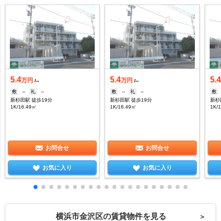
5.4
5.4
5.
万円
万円
/--
/--
敷
--
礼
--
敷
--
礼
--
敷
新杉田駅 徒歩19分
新杉田駅 徒歩19分
新杉
1K/16.49㎡
1K/16.49㎡
1K/
お問合せ
お問合せ
お気に入り
お気に入り
横浜市金沢区の賃貸物件を見る
＞