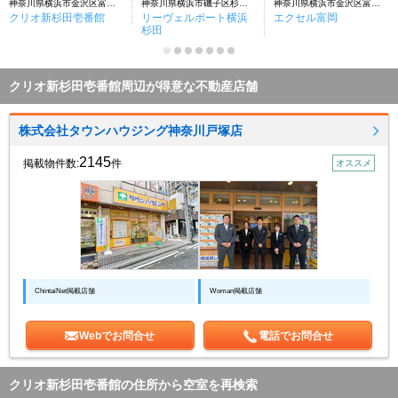
神奈川県横浜市金沢区富岡東１丁目
神奈川県横浜市磯子区杉田５丁目
神奈川県横浜市金沢区富岡東1丁目
クリオ新杉田壱番館
リーヴェルポート横浜
エクセル富岡
杉田
クリオ新杉田壱番館周辺が得意な不動産店舗
株式会社タウンハウジング神奈川戸塚店
2145
掲載物件数:
件
オススメ
ChintaiNet掲載店舗
Woman掲載店舗
Webでお問合せ
電話でお問合せ
クリオ新杉田壱番館の住所から空室を再検索