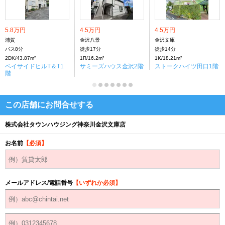
5.8万円
4.5万円
4.5万円
浦賀
金沢八景
金沢文庫
バス8分
徒歩17分
徒歩14分
2DK/43.87m²
1R/16.2m²
1K/18.21m²
ベイサイドヒルT＆T1
サミーズハウス金沢2階
ストークハイツ田口1階
階
この店舗にお問合せする
株式会社タウンハウジング神奈川金沢文庫店
お名前
【必須】
メールアドレス/電話番号
【いずれか必須】