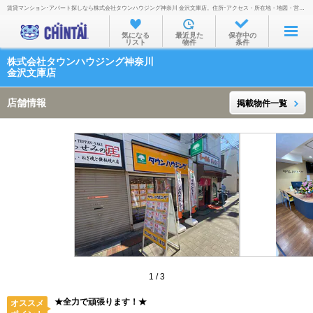
賃貸マンション･アパート探しなら株式会社タウンハウジング神奈川 金沢文庫店。住所･アクセス・所在地・地図・営業時間・定休日・電話番号などを掲載。
お部屋を探す
気になる
最近見た
保存中の
リスト
物件
条件
沿線・駅から
株式会社タウンハウジング神奈川
住所から
金沢文庫店
家賃相場から
店舗情報
掲載物件一覧
通勤通学時間から
物件特集から
不動産会社から
TOP
1
/
3
★全力で頑張ります！★
オススメ