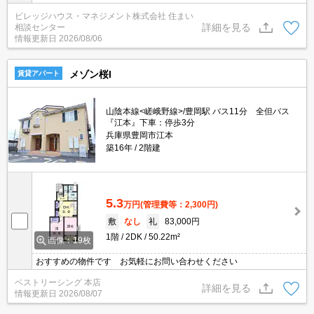
鍵交換代0円！\\n※契約内容や審査の結果、敷金をお預かりする場
ビレッジハウス・マネジメント株式会社 住まい
合がございます。
詳細を見る
相談センター
情報更新日
2026/08/06
メゾン桜I
賃貸アパート
山陰本線<嵯峨野線>/豊岡駅 バス11分 全但バス
『江本』下車：停歩3分
兵庫県豊岡市江本
築16年
2階建
5.3
万円
(管理費等：2,300円)
敷
なし
礼
83,000円
1階
2DK
50.22m²
画像：19枚
おすすめの物件です お気軽にお問い合わせください
ベストリーシング 本店
詳細を見る
情報更新日
2026/08/07