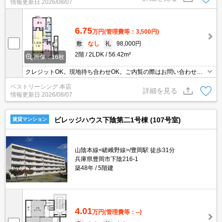
情報更新日
2026/08/07
6.75
万円
(管理費等：3,500円)
敷
なし
礼
98,000円
2階
2LDK
56.42m²
画像：16枚
クレジットOK。現地待ち合わせOK。ご内覧の際はお問い合わせく
ださい。
ベストリーシング 本店
詳細を見る
情報更新日
2026/08/07
ビレッジハウス下陰第二1号棟 (107号室)
賃貸マンション
山陰本線<嵯峨野線>/豊岡駅 徒歩31分
兵庫県豊岡市下陰216-1
築48年
5階建
4.01
万円
(管理費等：--)