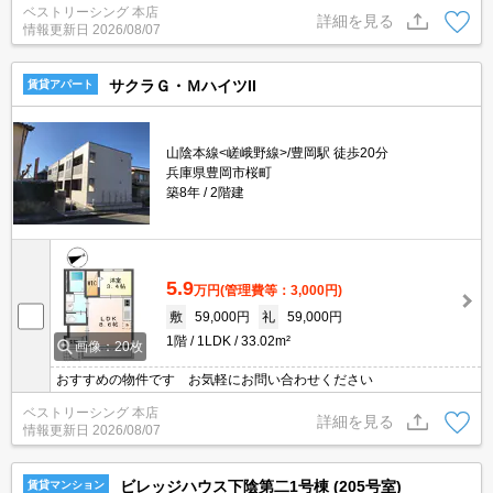
ベストリーシング 本店
詳細を見る
情報更新日
2026/08/07
サクラＧ・ＭハイツII
賃貸アパート
山陰本線<嵯峨野線>/豊岡駅 徒歩20分
兵庫県豊岡市桜町
築8年
2階建
5.9
万円
(管理費等：3,000円)
敷
59,000円
礼
59,000円
1階
1LDK
33.02m²
画像：20枚
おすすめの物件です お気軽にお問い合わせください
ベストリーシング 本店
詳細を見る
情報更新日
2026/08/07
ビレッジハウス下陰第二1号棟 (205号室)
賃貸マンション