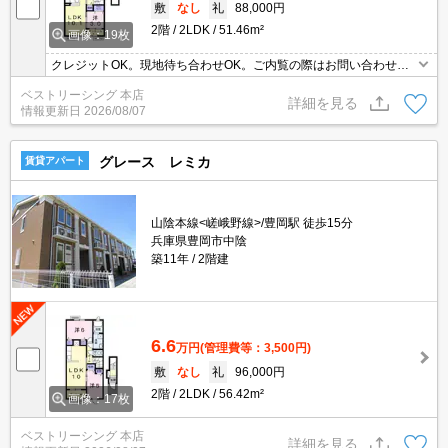
敷
なし
礼
88,000円
2階
2LDK
51.46m²
画像：19枚
クレジットOK。現地待ち合わせOK。ご内覧の際はお問い合わせく
ださい。
ベストリーシング 本店
詳細を見る
情報更新日
2026/08/07
グレース レミカ
賃貸アパート
山陰本線<嵯峨野線>/豊岡駅 徒歩15分
兵庫県豊岡市中陰
築11年
2階建
6.6
万円
(管理費等：3,500円)
敷
なし
礼
96,000円
2階
2LDK
56.42m²
画像：17枚
ベストリーシング 本店
詳細を見る