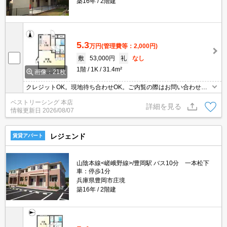
築16年
2階建
5.3
万円
(管理費等：2,000円)
敷
53,000円
礼
なし
1階
1K
31.4m²
画像：21枚
クレジットOK。現地待ち合わせOK。ご内覧の際はお問い合わせく
ださい。
ベストリーシング 本店
詳細を見る
情報更新日
2026/08/07
レジェンド
賃貸アパート
山陰本線<嵯峨野線>/豊岡駅 バス10分 一本松下
車：停歩1分
兵庫県豊岡市庄境
築16年
2階建