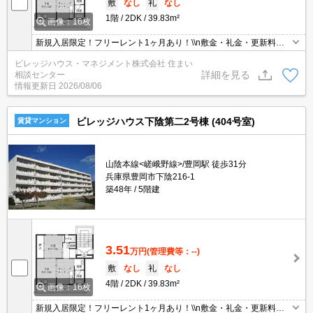
敷
なし
礼
なし
1階
2DK
39.83m²
画像：16枚
新規入居限定！フリーレント1ヶ月あり！\\n敷金・礼金・更新料・
鍵交換代0円！\\n※契約内容や審査の結果、敷金をお預かりする場
ビレッジハウス・マネジメント株式会社 住まい
合がございます。
詳細を見る
相談センター
情報更新日
2026/08/06
ビレッジハウス下陰第二2号棟 (404号室)
賃貸マンション
山陰本線<嵯峨野線>/豊岡駅 徒歩31分
兵庫県豊岡市下陰216-1
築48年
5階建
3.51
万円
(管理費等：--)
敷
なし
礼
なし
4階
2DK
39.83m²
画像：16枚
新規入居限定！フリーレント1ヶ月あり！\\n敷金・礼金・更新料・