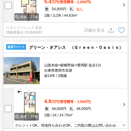
5.4
万円
(管理費等：2,000円)
敷
54,000円
礼
なし
1階
1LDK
44.63m²
画像：23枚
ベストリーシング 本店
詳細を見る
情報更新日
2026/08/07
グリーン・オアシス （Ｇｒｅｅｎ・Ｏａｓｉｓ）
賃貸アパート
山陰本線<嵯峨野線>/豊岡駅 徒歩1分
兵庫県豊岡市高屋
築18年
2階建
4.8
万円
(管理費等：3,500円)
敷
48,000円
礼
48,000円
1階
1K
24.75m²
画像：24枚
クレジットOK。現地待ち合わせOK。ご内覧の際はお問い合わせく
ださい。