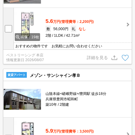
5.6
万円
(管理費等：2,200円)
敷
56,000円
礼
なし
2階
1LDK
42.71m²
画像：19枚
おすすめの物件です お気軽にお問い合わせください
ベストリーシング 本店
詳細を見る
情報更新日
2026/08/07
メゾン・サンシャイン孝Ｂ
賃貸アパート
山陰本線<嵯峨野線>/豊岡駅 徒歩18分
兵庫県豊岡市昭和町
築10年
2階建
5.9
万円
(管理費等：3,500円)