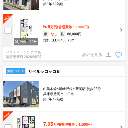
築9年
2階建
5.6
万円
(管理費等：2,900円)
敷
なし
礼
86,000円
2階
1LDK
38.73m²
画像：19枚
ベストリーシング 本店
詳細を見る
情報更新日
2026/08/07
リベルラコッコＢ
賃貸アパート
山陰本線<嵯峨野線>/豊岡駅 徒歩22分
兵庫県豊岡市一日市
築3年
2階建
7.05
万円
(管理費等：4,100円)