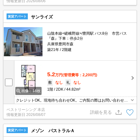
情報更新日
2026/08/06
サンライズ
賃貸アパート
山陰本線<嵯峨野線>/豊岡駅 バス8分 市営バス
『森』下車：停歩2分
兵庫県豊岡市森
築21年
2階建
5.2
万円
(管理費等：2,200円)
敷
なし
礼
なし
1階
2DK
44.82m²
画像：18枚
クレジットOK。現地待ち合わせOK。ご内覧の際はお問い合わせく
ださい。
ベストリーシング 本店
詳細を見る
情報更新日
2026/08/07
メゾン パストラルＡ
賃貸アパート