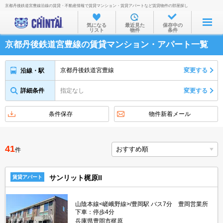
京都丹後鉄道宮豊線沿線の賃貸・不動産情報で賃貸マンション・賃貸アパートなど賃貸物件の部屋探し
お部屋を探す
気になる
最近見た
保存中の
リスト
物件
条件
沿線・駅から
京都丹後鉄道宮豊線の賃貸マンション・アパート一覧
住所から
家賃相場から
京都丹後鉄道宮豊線
変更する
沿線・駅
通勤通学時間から
詳細条件
指定なし
変更する
物件特集から
条件保存
物件新着メール
不動産会社から
TOP
41
件
サンリット梶原II
賃貸アパート
山陰本線<嵯峨野線>/豊岡駅 バス7分 豊岡営業所
下車：停歩4分
兵庫県豊岡市梶原