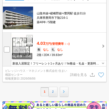
山陰本線<嵯峨野線>/豊岡駅 徒歩31分
兵庫県豊岡市下陰216-1
築48年
5階建
4.03
万円
(管理費等：--)
敷
なし
礼
なし
2階
2DK
39.83m²
画像：15枚
新規入居限定！フリーレント1ヶ月あり！\\n敷金・礼金・更新料・
鍵交換代0円！\\n※契約内容や審査の結果、敷金をお預かりする場
ビレッジハウス・マネジメント株式会社 住まい
合がございます。
詳細を見る
相談センター
情報更新日
2026/08/06
1
2