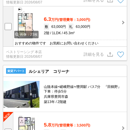
情報更新日
2026/08/07
6.3
万円
(管理費等：3,000円)
敷
63,000円
礼
63,000円
2階
1LDK
45.3m²
画像：23枚
おすすめの物件です お気軽にお問い合わせください
ベストリーシング 本店
詳細を見る
情報更新日
2026/08/07
ルシェリア コリーナ
賃貸アパート
山陰本線<嵯峨野線>/豊岡駅 バス7分 『田鶴野』
下車：停歩5分
兵庫県豊岡市森
築13年
2階建
5.8
万円
(管理費等：3,500円)