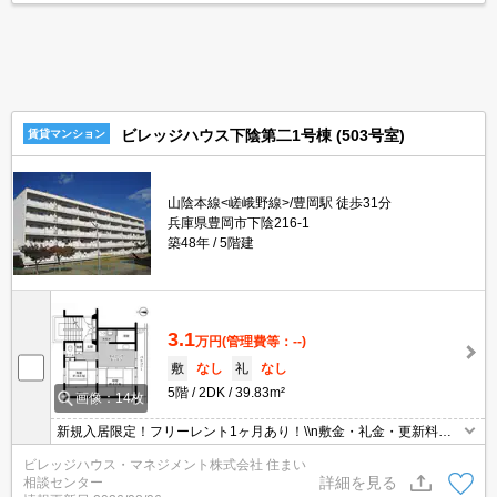
ビレッジハウス下陰第二1号棟 (503号室)
賃貸マンション
山陰本線<嵯峨野線>/豊岡駅 徒歩31分
兵庫県豊岡市下陰216-1
築48年
5階建
3.1
万円
(管理費等：--)
敷
なし
礼
なし
5階
2DK
39.83m²
画像：14枚
新規入居限定！フリーレント1ヶ月あり！\\n敷金・礼金・更新料・
鍵交換代0円！\\n※契約内容や審査の結果、敷金をお預かりする場
ビレッジハウス・マネジメント株式会社 住まい
合がございます。
詳細を見る
相談センター