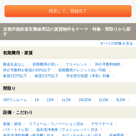
京都丹後鉄道宮豊線周辺の賃貸物件をテーマ・特集・間取りから探
す
すべての特集を見る
初期費用・家賃
敷金礼金なし
初期費用が安い
フリーレント
仲介手数料無料
仲介手数料が家賃の55%以下
初期費用クレジット払い可能
家賃3万円以下
家賃5万円以下
学生割引制度（学割）対象
間取り
1R/ワンルーム
1K
1DK
1LDK
2K/2DK
2LDK
3LDK
設備・こだわり
新築・築浅
リフォーム・リノベーション済み
デザイナーズ
バス・トイレ別
温水洗浄便座（ウォシュレット）付き
食器洗浄乾燥機（食洗機）付き
カウンターキッチン付き
収納重視