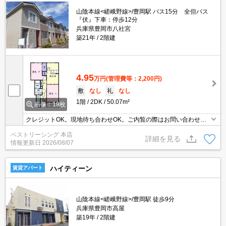
山陰本線<嵯峨野線>/豊岡駅 バス15分 全但バス
『伏』下車：停歩12分
兵庫県豊岡市八社宮
築21年
2階建
4.95
万円
(管理費等：2,200円)
敷
なし
礼
なし
1階
2DK
50.07m²
画像：19枚
クレジットOK。現地待ち合わせOK。ご内覧の際はお問い合わせく
ださい。
ベストリーシング 本店
詳細を見る
情報更新日
2026/08/07
ハイティーン
賃貸アパート
山陰本線<嵯峨野線>/豊岡駅 徒歩9分
兵庫県豊岡市高屋
築19年
2階建