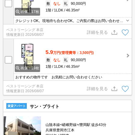
敷
なし
礼
90,000円
1階
1LDK
46.35m²
画像：17枚
クレジットOK。現地待ち合わせOK。ご内覧の際はお問い合わせく
ださい。
ベストリーシング 本店
詳細を見る
情報更新日
2026/08/07
5.9
万円
(管理費等：3,500円)
敷
なし
礼
90,000円
1階
1LDK
46.35m²
画像：19枚
おすすめの物件です お気軽にお問い合わせください
ベストリーシング 本店
詳細を見る
情報更新日
2026/08/07
サン・ブライト
賃貸アパート
山陰本線<嵯峨野線>/豊岡駅 徒歩43分
兵庫県豊岡市江本