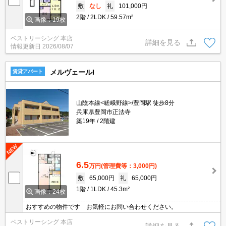
敷
なし
礼
101,000円
2階
2LDK
59.57m²
画像：19枚
ベストリーシング 本店
詳細を見る
情報更新日
2026/08/07
メルヴェールI
賃貸アパート
山陰本線<嵯峨野線>/豊岡駅 徒歩8分
兵庫県豊岡市正法寺
築19年
2階建
6.5
万円
(管理費等：3,000円)
敷
65,000円
礼
65,000円
1階
1LDK
45.3m²
画像：24枚
おすすめの物件です お気軽にお問い合わせください。
ベストリーシング 本店
詳細を見る