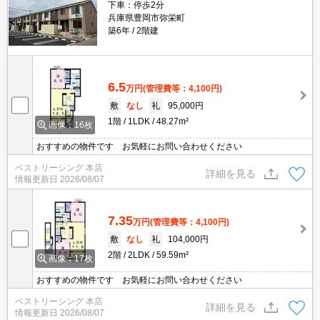
下車：停歩2分
兵庫県豊岡市弥栄町
築6年
2階建
6.5
万円
(管理費等：4,100円)
敷
なし
礼
95,000円
1階
1LDK
48.27m²
画像：16枚
おすすめの物件です お気軽にお問い合わせください
ベストリーシング 本店
詳細を見る
情報更新日
2026/08/07
7.35
万円
(管理費等：4,100円)
敷
なし
礼
104,000円
2階
2LDK
59.59m²
画像：17枚
おすすめの物件です お気軽にお問い合わせください
ベストリーシング 本店
詳細を見る
情報更新日
2026/08/07