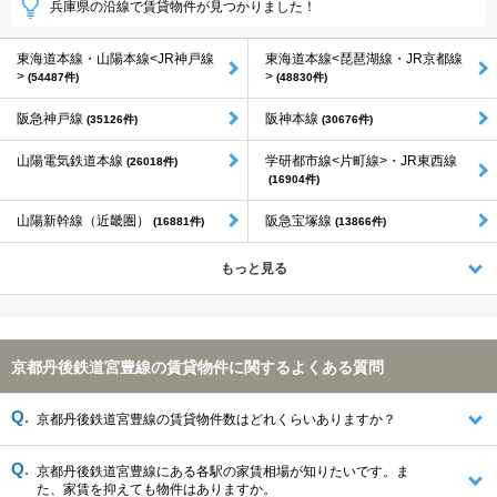
兵庫県の沿線で賃貸物件が見つかりました！
東海道本線・山陽本線<JR神戸線
東海道本線<琵琶湖線・JR京都線
>
>
(54487件)
(48830件)
阪急神戸線
阪神本線
(35126件)
(30676件)
山陽電気鉄道本線
学研都市線<片町線>・JR東西線
(26018件)
(16904件)
山陽新幹線（近畿圏）
阪急宝塚線
(16881件)
(13866件)
もっと見る
京都丹後鉄道宮豊線の賃貸物件に関するよくある質問
京都丹後鉄道宮豊線の賃貸物件数はどれくらいありますか？
京都丹後鉄道宮豊線にある各駅の家賃相場が知りたいです。ま
た、家賃を抑えても物件はありますか。