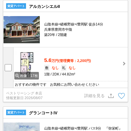
アルカンシエルII
賃貸アパート
山陰本線<嵯峨野線>/豊岡駅 徒歩14分
兵庫県豊岡市中陰
築20年
2階建
5.6
万円
(管理費等：2,200円)
敷
なし
礼
なし
1階
2DK
44.82m²
画像：17枚
おすすめの物件です お気軽にお問い合わせください
ベストリーシング 本店
詳細を見る
情報更新日
2026/08/07
グランコートIV
賃貸アパート
山陰本線<嵯峨野線>/豊岡駅 バス9分 『弥栄町』