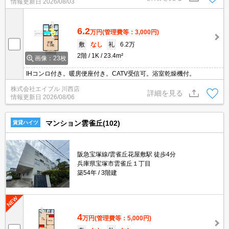
情報更新日
2026/08/03
キュリティ面でも安心です♪キッチンは2口IHコンロで、自炊される
方におすすめです♪
6.2
万円
(管理費等：3,000円)
敷
なし
礼
6.2万
2階
1K
23.4m²
画像：23枚
IHコンロ付き。暖房便座付き。CATV受信可。浴室乾燥機付。
株式会社エイブル 川西店
詳細を見る
情報更新日
2026/08/06
マンション雲雀丘(102)
賃貸ハイツ
阪急宝塚線/雲雀丘花屋敷駅 徒歩4分
兵庫県宝塚市雲雀丘１丁目
築54年
3階建
4
万円
(管理費等：5,000円)