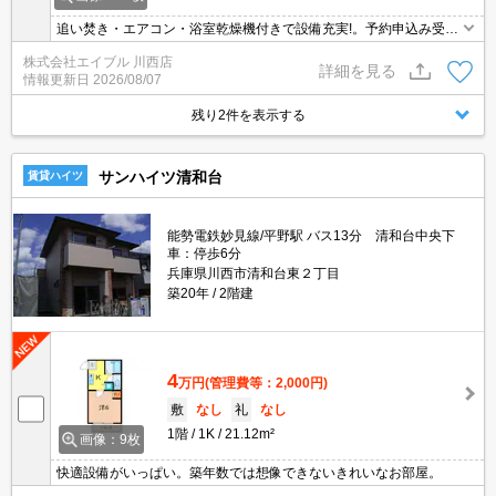
追い焚き・エアコン・浴室乾燥機付きで設備充実!。予約申込み受付
致します!。
株式会社エイブル 川西店
詳細を見る
情報更新日
2026/08/07
残り2件を表示する
サンハイツ清和台
賃貸ハイツ
能勢電鉄妙見線/平野駅 バス13分 清和台中央下
車：停歩6分
兵庫県川西市清和台東２丁目
築20年
2階建
4
万円
(管理費等：2,000円)
敷
なし
礼
なし
1階
1K
21.12m²
画像：9枚
快適設備がいっぱい。築年数では想像できないきれいなお部屋。