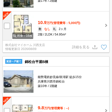
築17年
2階建
10.9
万円
(管理費等：5,000円)
敷
なし
礼
2ヶ月
2階
2LDK
54.95m²
画像：16枚
株式会社マイホーム 川西支店
詳細を見る
情報更新日
2026/08/09
錦松台平屋B棟
賃貸一戸建て
能勢電鉄妙見線/鼓滝駅 徒歩15分
兵庫県川西市錦松台
築10年
1階建
9.8
万円
(管理費等：--)