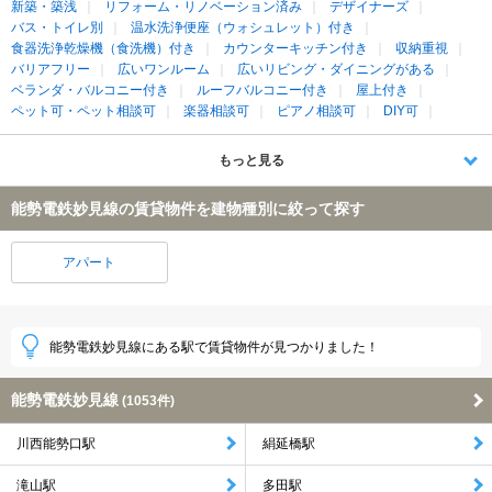
新築・築浅
リフォーム・リノベーション済み
デザイナーズ
バス・トイレ別
温水洗浄便座（ウォシュレット）付き
食器洗浄乾燥機（食洗機）付き
カウンターキッチン付き
収納重視
バリアフリー
広いワンルーム
広いリビング・ダイニングがある
ベランダ・バルコニー付き
ルーフバルコニー付き
屋上付き
ペット可・ペット相談可
楽器相談可
ピアノ相談可
DIY可
もっと見る
能勢電鉄妙見線の賃貸物件を建物種別に絞って探す
アパート
能勢電鉄妙見線にある駅で賃貸物件が見つかりました！
能勢電鉄妙見線
(1053件)
川西能勢口駅
絹延橋駅
滝山駅
多田駅