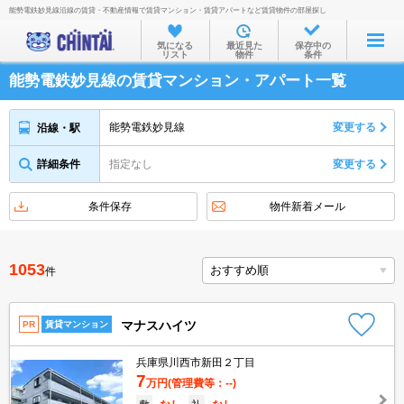
能勢電鉄妙見線沿線の賃貸・不動産情報で賃貸マンション・賃貸アパートなど賃貸物件の部屋探し
お部屋を探す
気になる
最近見た
保存中の
リスト
物件
条件
沿線・駅から
能勢電鉄妙見線の賃貸マンション・アパート一覧
住所から
家賃相場から
能勢電鉄妙見線
変更する
沿線・駅
通勤通学時間から
詳細条件
指定なし
変更する
物件特集から
条件保存
物件新着メール
不動産会社から
TOP
1053
件
マナスハイツ
PR
賃貸マンション
兵庫県川西市新田２丁目
7
万円
(管理費等：--)