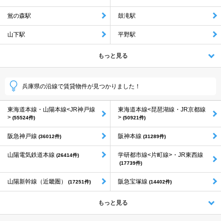
鴬の森駅
鼓滝駅
山下駅
平野駅
もっと見る
兵庫県の沿線で賃貸物件が見つかりました！
東海道本線・山陽本線<JR神戸線
東海道本線<琵琶湖線・JR京都線
>
>
(55524件)
(50921件)
阪急神戸線
阪神本線
(36012件)
(31289件)
山陽電気鉄道本線
学研都市線<片町線>・JR東西線
(26414件)
(17739件)
山陽新幹線（近畿圏）
阪急宝塚線
(17251件)
(14402件)
もっと見る