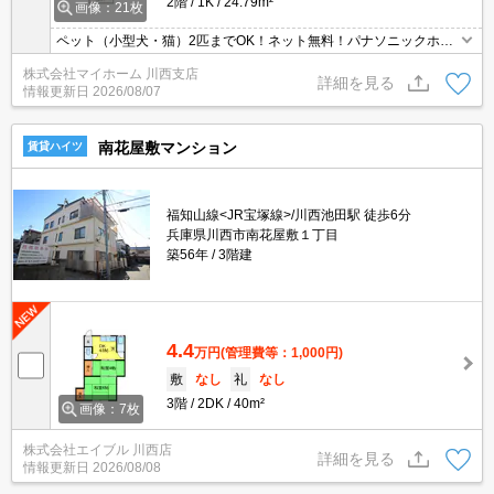
2階
1K
24.79m²
画像：21枚
ペット（小型犬・猫）2匹までOK！ネット無料！パナソニックホー
ムズ施工の安心の建物です！角部屋！南向きで日当たり良好です♪ウ
株式会社マイホーム 川西支店
ォークインクローゼットですっきり収納できますね♪
詳細を見る
情報更新日
2026/08/07
南花屋敷マンション
賃貸ハイツ
福知山線<JR宝塚線>/川西池田駅 徒歩6分
兵庫県川西市南花屋敷１丁目
築56年
3階建
4.4
万円
(管理費等：1,000円)
敷
なし
礼
なし
3階
2DK
40m²
画像：7枚
株式会社エイブル 川西店
詳細を見る
情報更新日
2026/08/08