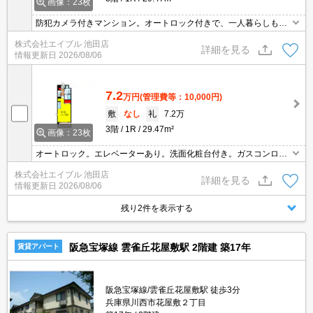
画像：23枚
防犯カメラ付きマンション。オートロック付きで、一人暮らしも安
心。2口ガスコンロ付。1年未満の解約時、違約金家賃+管理費の1ヶ
株式会社エイブル 池田店
月分発生。
詳細を見る
情報更新日
2026/08/06
7.2
万円
(管理費等：10,000円)
敷
なし
礼
7.2万
3階
1R
29.47m²
画像：23枚
オートロック。エレベーターあり。洗面化粧台付き。ガスコンロ付
き。エアコン1基付き。TVインターホン付き。1年未満解約時、違約
株式会社エイブル 池田店
金家賃＋管理費の１ヶ月分。
詳細を見る
情報更新日
2026/08/06
残り2件を表示する
阪急宝塚線 雲雀丘花屋敷駅 2階建 築17年
賃貸アパート
阪急宝塚線/雲雀丘花屋敷駅 徒歩3分
兵庫県川西市花屋敷２丁目