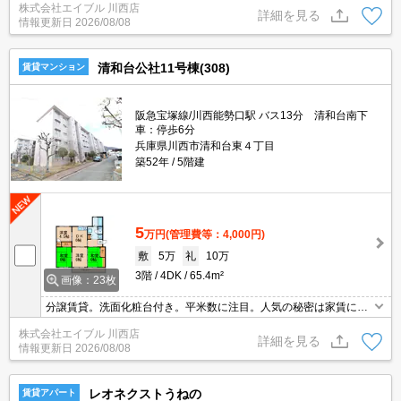
株式会社エイブル 川西店
詳細を見る
情報更新日
2026/08/08
清和台公社11号棟(308)
賃貸マンション
阪急宝塚線/川西能勢口駅 バス13分 清和台南下
車：停歩6分
兵庫県川西市清和台東４丁目
築52年
5階建
5
万円
(管理費等：4,000円)
敷
5万
礼
10万
3階
4DK
65.4m²
画像：23枚
分譲賃貸。洗面化粧台付き。平米数に注目。人気の秘密は家賃にあ
り。
株式会社エイブル 川西店
詳細を見る
情報更新日
2026/08/08
レオネクストうねの
賃貸アパート