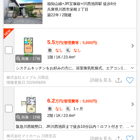
福知山線<JR宝塚線>/川西池田駅 徒歩6分
兵庫県川西市栄根２丁目
築22年
2階建
5.5
万円
(管理費等：5,000円)
敷
なし
礼
なし
1階
1K
23.4m²
画像：17枚
システムキッチンをお好みの方に。浴室換気乾燥式。エアコン1基
付き。TVインターホン付き。
株式会社エイブル 川西店
詳細を見る
情報更新日
2026/08/09
6.2
万円
(管理費等：5,000円)
敷
なし
礼
1ヶ月
2階
1K
23.4m²
画像：18枚
阪急川西能勢口、JR川西池田まで徒歩10分以内！ロフト付きで、お
部屋を広々と使えます！浴室乾燥機、室内物干し付きで、生活に嬉
株式会社マイホーム 川西支店
しい設備満載！オートロック、モニター付きインターホン搭載でセ
詳細を見る