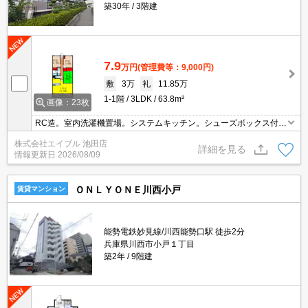
築30年
3階建
7.9
万円
(管理費等：9,000円)
敷
3万
礼
11.85万
1-1階
3LDK
63.8m²
画像：23枚
RC造。室内洗濯機置場。システムキッチン。シューズボックス付
き。高温差し湯式バス。防犯シャッター。
株式会社エイブル 池田店
詳細を見る
情報更新日
2026/08/09
ＯＮＬＹＯＮＥ川西小戸
賃貸マンション
能勢電鉄妙見線/川西能勢口駅 徒歩2分
兵庫県川西市小戸１丁目
築2年
9階建