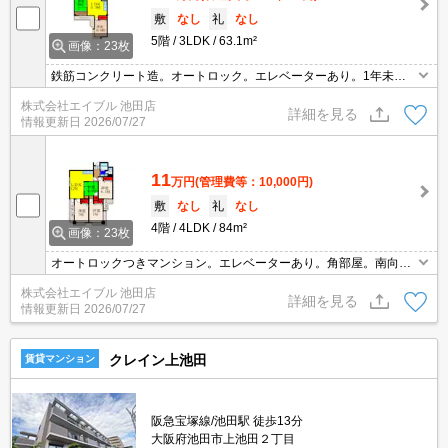
敷
なし
礼
なし
5階
3LDK
63.1m²
画像：23枚
鉄筋コンクリート造。オートロック。エレベーターあり。1年未満
の解約時、違約金家賃+管理費の2ヶ月分発生。
株式会社エイブル 池田店
詳細を見る
情報更新日
2026/07/27
11
万円
(管理費等：10,000円)
敷
なし
礼
なし
4階
4LDK
84m²
画像：23枚
オートロックつきマンション。エレベーターあり。角部屋。南向き
バルコニー。
株式会社エイブル 池田店
詳細を見る
情報更新日
2026/07/27
クレイン上池田
賃貸マンション
阪急宝塚線/池田駅 徒歩13分
大阪府池田市上池田２丁目