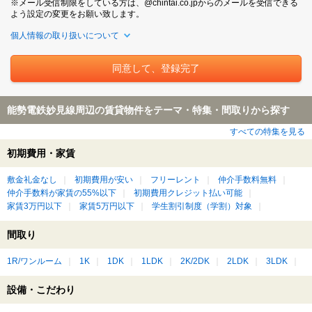
※メール受信制限をしている方は、@chintai.co.jpからのメールを受信できる
よう設定の変更をお願い致します。
個人情報の取り扱いについて
能勢電鉄妙見線周辺の賃貸物件をテーマ・特集・間取りから探す
すべての特集を見る
初期費用・家賃
敷金礼金なし
初期費用が安い
フリーレント
仲介手数料無料
仲介手数料が家賃の55%以下
初期費用クレジット払い可能
家賃3万円以下
家賃5万円以下
学生割引制度（学割）対象
間取り
1R/ワンルーム
1K
1DK
1LDK
2K/2DK
2LDK
3LDK
設備・こだわり