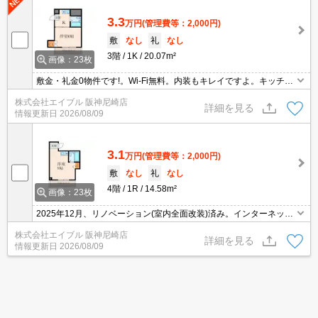
3.3
万円
(管理費等：2,000円)
敷
なし
礼
なし
3階
1K
20.07m²
画像：23枚
敷金・礼金0物件です!。Wi-Fi無料。内装もキレイですよ。キッチン
スペースが広め。インターネット無料で使い放題。
株式会社エイブル 阪神尼崎店
詳細を見る
情報更新日
2026/08/09
3.1
万円
(管理費等：2,000円)
敷
なし
礼
なし
4階
1R
14.58m²
画像：23枚
2025年12月、リノベーション(室内全面改装)済み。インターネット
無料で使い放題。敷金・礼金0物件です!。南向きベランダで日当た
株式会社エイブル 阪神尼崎店
りもGOOD。初期費用・家賃カード払い可。
詳細を見る
情報更新日
2026/08/09