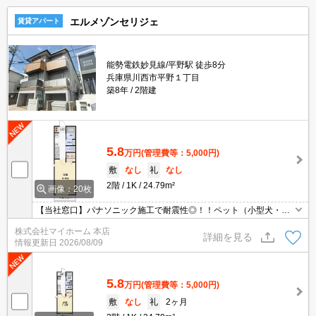
エルメゾンセリジェ
賃貸アパート
能勢電鉄妙見線/平野駅 徒歩8分
兵庫県川西市平野１丁目
築8年
2階建
5.8
万円
(管理費等：5,000円)
敷
なし
礼
なし
2階
1K
24.79m²
画像：20枚
【当社窓口】パナソニック施工で耐震性◎！！ペット（小型犬・
猫）２匹まで飼育可能ＯＫ（＾＾♪2階からの陽当り・通風・眺望ど
株式会社マイホーム 本店
れも良好です♪久しぶりの募集になります♪
詳細を見る
情報更新日
2026/08/09
5.8
万円
(管理費等：5,000円)
敷
なし
礼
2ヶ月