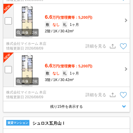
6.6
万円
(管理費等：5,200円)
敷
なし
礼
1ヶ月
2階
1K
30.42m²
画像：2枚
株式会社マイホーム 本店
詳細を見る
情報更新日
2026/08/09
6.6
万円
(管理費等：5,200円)
敷
なし
礼
1ヶ月
3階
1K
30.42m²
画像：2枚
株式会社マイホーム 本店
詳細を見る
情報更新日
2026/08/09
残り15件を表示する
シュロス五月山Ⅰ
賃貸マンション