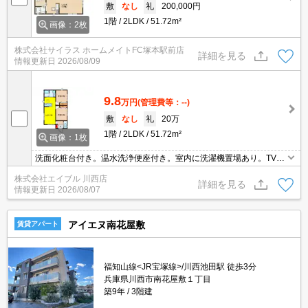
敷
なし
礼
200,000円
1階
2LDK
51.72m²
画像：2枚
株式会社サイラス ホームメイトFC塚本駅前店
詳細を見る
情報更新日
2026/08/09
9.8
万円
(管理費等：--)
敷
なし
礼
20万
1階
2LDK
51.72m²
画像：1枚
洗面化粧台付き。温水洗浄便座付き。室内に洗濯機置場あり。TVイ
ンターホン付き。
株式会社エイブル 川西店
詳細を見る
情報更新日
2026/08/07
アイエヌ南花屋敷
賃貸アパート
福知山線<JR宝塚線>/川西池田駅 徒歩3分
兵庫県川西市南花屋敷１丁目
築9年
3階建