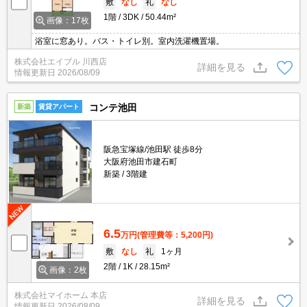
敷
なし
礼
なし
1階
3DK
50.44m²
画像：17枚
浴室に窓あり。バス・トイレ別。室内洗濯機置場。
株式会社エイブル 川西店
詳細を見る
情報更新日
2026/08/09
コンテ池田
新築
賃貸アパート
阪急宝塚線/池田駅 徒歩8分
大阪府池田市建石町
新築
3階建
6.5
万円
(管理費等：5,200円)
敷
なし
礼
1ヶ月
2階
1K
28.15m²
画像：2枚
株式会社マイホーム 本店
詳細を見る
情報更新日
2026/08/09