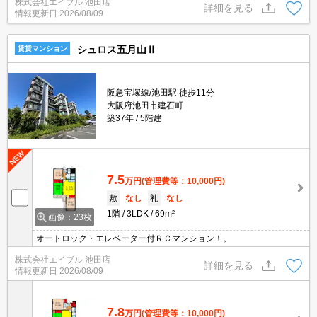
株式会社エイブル 池田店
詳細を見る
情報更新日
2026/08/09
シュロス五月山Ⅱ
賃貸マンション
阪急宝塚線/池田駅 徒歩11分
大阪府池田市建石町
築37年
5階建
7.5
万円
(管理費等：10,000円)
敷
なし
礼
なし
1階
3LDK
69m²
画像：23枚
オートロック・エレベーター付ＲＣマンション！。
株式会社エイブル 池田店
詳細を見る
情報更新日
2026/08/09
7.8
万円
(管理費等：10,000円)