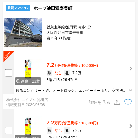
ホープ池田満寿美町
賃貸マンション
阪急宝塚線/池田駅 徒歩9分
大阪府池田市満寿美町
築15年
6階建
7.2
万円
(管理費等：10,000円)
敷
なし
礼
7.2万
3階
1R
29.47m²
画像：23枚
鉄筋コンクリート造。オートロック。エレベーターあり。室内洗濯
機置場。TVインターホン付き。シューズボックス付き。初めての一
株式会社エイブル 池田店
人暮らしはこのお部屋から。ぜひお問い合わせください!。
詳細を見る
情報更新日
2026/08/08
7.2
万円
(管理費等：10,000円)
敷
なし
礼
7.2万
3階
1R
29.47m²