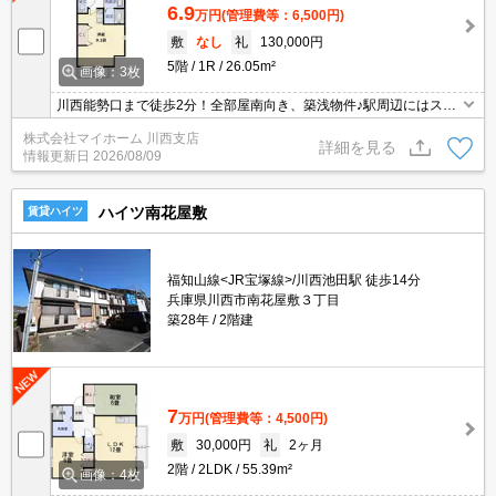
6.9
万円
(管理費等：6,500円)
敷
なし
礼
130,000円
5階
1R
26.05m²
画像：3枚
川西能勢口まで徒歩2分！全部屋南向き、築浅物件♪駅周辺にはスー
パー、飲食店などの商業施設が豊富で、お買い物には困りません！
株式会社マイホーム 川西支店
オートロック、防犯カメラ、宅配ボックス付きでセキュリティ面で
詳細を見る
情報更新日
2026/08/09
も安心です♪2口IHシステムキッチン搭載で、自炊される方にもおす
すめです♪
ハイツ南花屋敷
賃貸ハイツ
福知山線<JR宝塚線>/川西池田駅 徒歩14分
兵庫県川西市南花屋敷３丁目
築28年
2階建
7
万円
(管理費等：4,500円)
敷
30,000円
礼
2ヶ月
2階
2LDK
55.39m²
画像：4枚