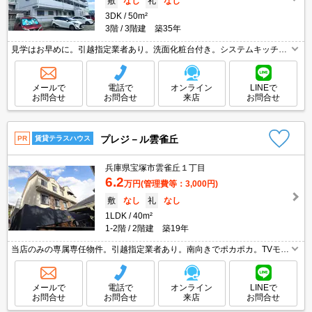
敷
なし
礼
なし
3DK
50m²
3階
3階建 築35年
見学はお早めに。引越指定業者あり。洗面化粧台付き。システムキッチ
ン。TVインターホン付き。引越指定業者あり※但し、法人契約の場合相談
可。収納たっぷり。広さ良し!家賃良し!周辺環境良し!。
メールで
電話で
オンライン
LINEで
お問合せ
お問合せ
来店
お問合せ
プレジ－ル雲雀丘
PR
賃貸テラスハウス
兵庫県宝塚市雲雀丘１丁目
6.2
万円
(管理費等：3,000円)
敷
なし
礼
なし
1LDK
40m²
1-2階
2階建 築19年
当店のみの専属専任物件。引越指定業者あり。南向きでポカポカ。TVモニ
ターホンで安心生活を!。部屋干し便利なルームハンガー付。初期費用も抑
えれますよ。広いロフトが魅力なんです。インターネット無料。
メールで
電話で
オンライン
LINEで
お問合せ
お問合せ
来店
お問合せ