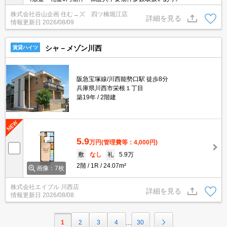
株式会社谷山企画 住む→ズ 四ツ橋堀江店
詳細を見る
情報更新日
2026/08/09
シャ－メゾン川西
賃貸ハイツ
阪急宝塚線/川西能勢口駅 徒歩8分
兵庫県川西市栄根１丁目
築19年
2階建
5.9
万円
(管理費等：4,000円)
敷
なし
礼
5.9万
2階
1R
24.07m²
画像：7枚
株式会社エイブル 川西店
詳細を見る
情報更新日
2026/08/08
1
2
3
4
30
…