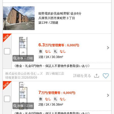
能勢電鉄妙見線/畦野駅 徒歩8分
兵庫県川西市東畦野３丁目
築13年
2階建
6.3
万円
(管理費等：6,000円)
敷
なし
礼
なし
1階
1K
30.38m²
画像：23枚
《敷金・礼金0円物件・保証人不要物件多数取扱いあり》
株式会社谷山企画 住む→ズ 四ツ橋堀江店
詳細を見る
情報更新日
2026/08/09
7
万円
(管理費等：6,000円)
敷
なし
礼
なし
2階
1K
36.38m²
画像：23枚
《敷金・礼金0円物件・保証人不要物件多数取扱いあり》