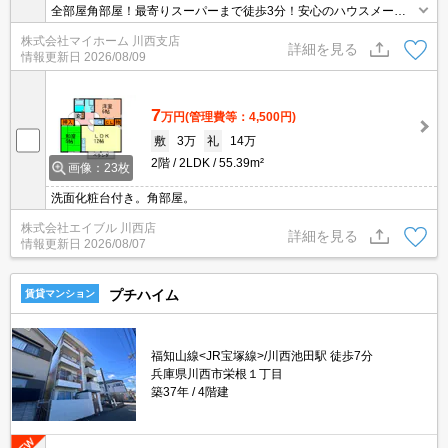
全部屋角部屋！最寄りスーパーまで徒歩3分！安心のハウスメーカ
ー施工！スーパーや、コンビニ、ドラックストアが徒歩圏内に充実
株式会社マイホーム 川西支店
しており、生活に便利です♪リビングは12帖と広めなので、ファミ
詳細を見る
情報更新日
2026/08/09
リーさんにもおすすめです♪
7
万円
(管理費等：4,500円)
敷
3万
礼
14万
2階
2LDK
55.39m²
画像：23枚
洗面化粧台付き。角部屋。
株式会社エイブル 川西店
詳細を見る
情報更新日
2026/08/07
プチハイム
賃貸マンション
福知山線<JR宝塚線>/川西池田駅 徒歩7分
兵庫県川西市栄根１丁目
築37年
4階建