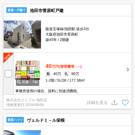
池田市菅原町戸建
賃貸一戸建て
阪急宝塚線/池田駅 徒歩3分
大阪府池田市菅原町
築45年
2階建
40
万円
(管理費等：--)
敷
40万
礼
80万
1-2階
5LDK
177.38m²
画像：5枚
事務所使用の場合、賃料に別途消費税。
株式会社エイブル 池田店
詳細を見る
情報更新日
2026/08/09
ヴェルドミ－ル栄根
賃貸ハイツ