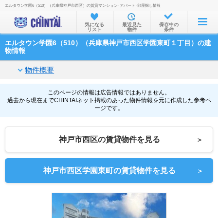
エルタウン学園6（510）（兵庫県神戸市西区）の賃貸マンション･アパート･部屋探し情報
お部屋を探す
気になる
最近見た
保存中の
リスト
物件
条件
沿線・駅から
エルタウン学園6（510）（兵庫県神戸市西区学園東町１丁目）の建
住所から
物情報
家賃相場から
物件概要
通勤通学時間から
このページの情報は広告情報ではありません。
過去から現在までCHINTAIネット掲載のあった物件情報を元に作成した参考ペ
物件特集から
ージです。
不動産会社から
神戸市西区の賃貸物件を見る
＞
TOP
神戸市西区学園東町の賃貸物件を見る
＞