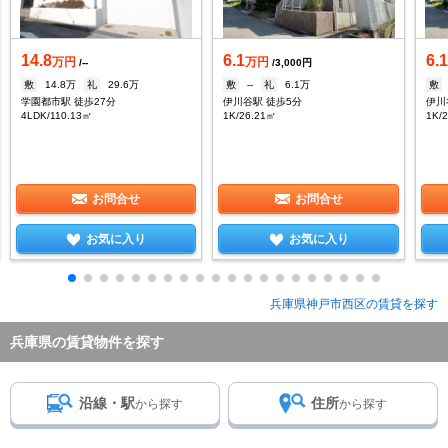
14.8
6.1
6.
万円
万円
/--
/3,000円
敷
14.8万
礼
29.6万
敷
--
礼
6.1万
敷
学園都市駅 徒歩27分
伊川谷駅 徒歩5分
伊川
4LDK/110.13㎡
1K/26.21㎡
1K/
お問合せ
お問合せ
お気に入り
お気に入り
兵庫県神戸市西区の賃貸を探す
兵庫県の賃貸物件を探す
沿線・駅
住所
から探す
から探す