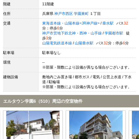
階建
11階建
住所
兵庫県
神戸市西区
学園東町
１丁目
交通
東海道本線・山陽本線<JR神戸線>
/
垂水駅
バス
32
分：停歩
6
分
神戸市営地下鉄北神・西神・山手線
/
学園都市駅
徒
歩
3
分
山陽電気鉄道本線
/
山陽垂水駅
バス
32
分：停歩
6
分
駐車場
駐車場なし
環境
--
※部屋・階数により設備が異なる場合がございます。
建物設備
敷地内ごみ置き場 / 都市ガス / 電気 / 公営上水道 / 下水
道 / 駐輪場
※部屋・階数により設備が異なる場合がございます。
エルタウン学園6（510）周辺の空室物件