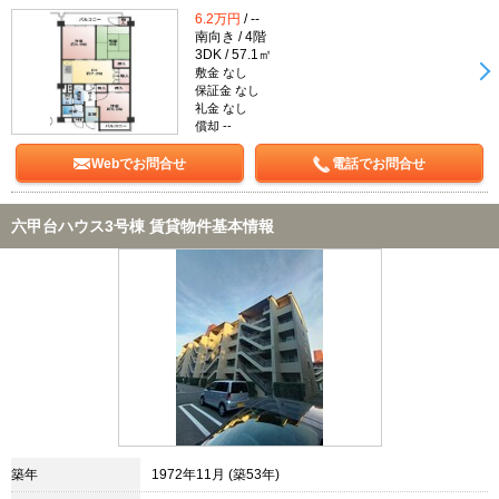
6.2万円
/ --
南向き / 4階
3DK / 57.1㎡
敷金 なし
保証金 なし
礼金 なし
償却 --
Webでお問合せ
電話でお問合せ
六甲台ハウス3号棟 賃貸物件基本情報
築年
1972年11月 (築53年)