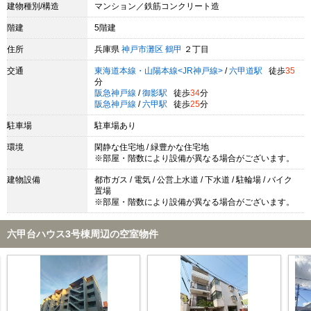
建物種別/構造
マンション／鉄筋コンクリート造
階建
5階建
住所
兵庫県
神戸市灘区
鶴甲
２丁目
交通
東海道本線・山陽本線<JR神戸線>
/
六甲道駅
徒歩
35
分
阪急神戸線
/
御影駅
徒歩
34
分
阪急神戸線
/
六甲駅
徒歩
25
分
駐車場
駐車場あり
環境
閑静な住宅地 / 緑豊かな住宅地
※部屋・階数により設備が異なる場合がございます。
建物設備
都市ガス / 電気 / 公営上水道 / 下水道 / 駐輪場 / バイク
置場
※部屋・階数により設備が異なる場合がございます。
六甲台ハウス3号棟周辺の空室物件