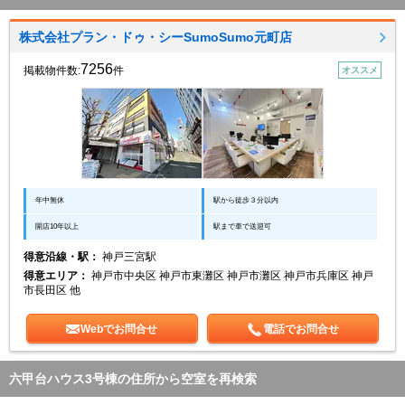
株式会社プラン・ドゥ・シーSumoSumo元町店
7256
掲載物件数:
件
オススメ
年中無休
駅から徒歩３分以内
開店10年以上
駅まで車で送迎可
得意沿線・駅：
神戸三宮駅
得意エリア：
神戸市中央区 神戸市東灘区 神戸市灘区 神戸市兵庫区 神戸
市長田区 他
Webでお問合せ
電話でお問合せ
六甲台ハウス3号棟の住所から空室を再検索