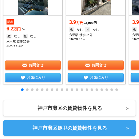
3.9
3.
新着
万円
/3,000円
6.2
万円
/--
敷
なし
礼
なし
敷
六甲駅 徒歩26分
六甲
敷
なし
礼
なし
1R/28.44㎡
1R/
六甲駅 徒歩25分
3DK/57.1㎡
お問合せ
お問合せ
お気に入り
お気に入り
神戸市灘区の賃貸物件を見る
＞
神戸市灘区鶴甲の賃貸物件を見る
＞