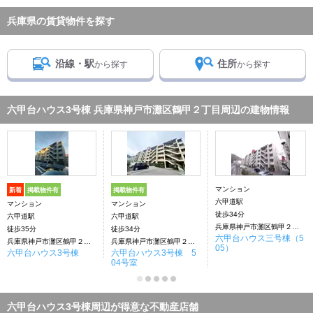
兵庫県の賃貸物件を探す
沿線・駅
住所
から探す
から探す
六甲台ハウス3号棟 兵庫県神戸市灘区鶴甲２丁目周辺の建物情報
マンション
新着
掲載物件有
掲載物件有
六甲道駅
マンション
マンション
徒歩34分
六甲道駅
六甲道駅
兵庫県神戸市灘区鶴甲２丁目
徒歩35分
徒歩34分
六甲台ハウス三号棟（5
兵庫県神戸市灘区鶴甲２丁目
兵庫県神戸市灘区鶴甲２丁目
05）
六甲台ハウス3号棟
六甲台ハウス3号棟 5
04号室
六甲台ハウス3号棟周辺が得意な不動産店舗