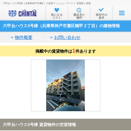
六甲台ハウス3号棟（兵庫県神戸市灘区）の賃貸マンション･アパート･部屋探し情報
お部屋を探す
気になる
最近見た
保存中の
リスト
物件
条件
沿線・駅から
六甲台ハウス3号棟（兵庫県神戸市灘区鶴甲２丁目）の建物情報
住所から
物件概要
お問い合わせ
家賃相場から
1
掲載中の賃貸物件は
通勤通学時間から
件あります
物件特集から
不動産会社から
TOP
六甲台ハウス3号棟 賃貸物件の空室情報