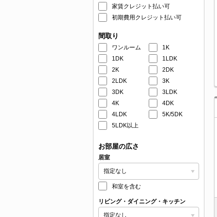
家賃クレジット払い可
初期費用クレジット払い可
間取り
ワンルーム
1K
1DK
1LDK
2K
2DK
2LDK
3K
3DK
3LDK
4K
4DK
4LDK
5K/5DK
5LDK以上
お部屋の広さ
居室
和室を含む
リビング・ダイニング・キッチン