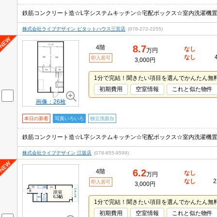
鉄筋コンクリート造☆L字システムキッチン☆宅配ボックス☆室内洗濯機
株式会社ライブデザイン ピタットハウス三宮店
(078-272-2255)
8.7
4階
なし
万円
なし
即入居可
3,000円
1分で完結！聞きたい項目を選んでかんたん無
初期費用
空室情報
これと似た物件
画像：26枚
本日の新着
写真いろいろ
独立洗面台
鉄筋コンクリート造☆L字システムキッチン☆宅配ボックス☆室内洗濯機
株式会社ライブデザイン 江坂店
(078-855-9599)
6.2
4階
なし
万円
なし
2
即入居可
3,000円
1分で完結！聞きたい項目を選んでかんたん無
初期費用
空室情報
これと似た物件