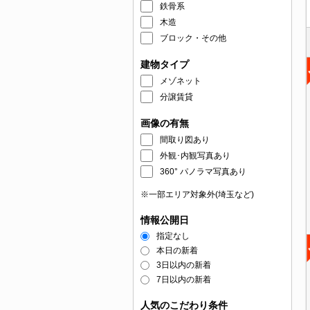
鉄骨系
木造
ブロック・その他
建物タイプ
メゾネット
分譲賃貸
画像の有無
間取り図あり
外観･内観写真あり
360° パノラマ写真あり
※一部エリア対象外(埼玉など)
情報公開日
指定なし
本日の新着
3日以内の新着
7日以内の新着
人気のこだわり条件