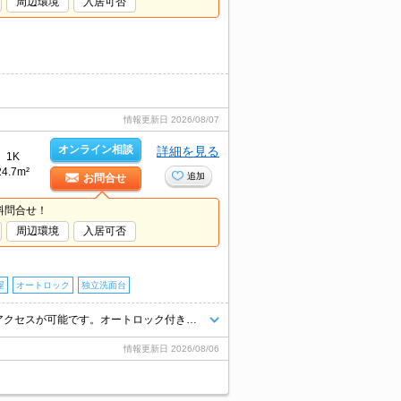
周辺環境
入居可否
情報更新日
2026/08/07
オンライン相談
詳細を見る
1K
24.7m²
追加
お問合せ
料問合せ！
周辺環境
入居可否
屋
オートロック
独立洗面台
システムキッチンをお好みの方に。独立洗面台が便利。JR線・阪神線、2アクセスが可能です。オートロック付きで、一人暮らしも安心。買い物便利な立地ですよ～!!。住環境をあなたの目でお確かめください。
情報更新日
2026/08/06