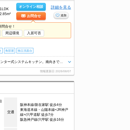
オンライン相談
詳細を見る
1LDK
2.85m²
追加
お問合せ
料問合せ！
周辺環境
入居可否
き
角部屋
独立洗面台
閑静な住宅街。11.6帖のLDKをご覧ください。人気の1LDKのお部屋。カウンター式システムキッチン。南向きで日当り良好。宅配ボックスあり。TVインターホン付き。
情報更新日
2026/08/07
目
阪神本線/新在家駅 徒歩4分
東海道本線・山陽本線<JR神戸
交通
線>/六甲道駅 徒歩7分
阪急神戸線/六甲駅 徒歩16分