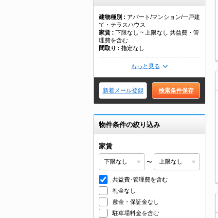
建物種別
アパート/マンション/一戸建
て・テラスハウス
家賃
下限なし ~ 上限なし 共益費・管
理費を含む
間取り
指定なし
もっと見る
新着メール登録
検索条件保存
物件条件の絞り込み
家賃
〜
共益費･管理費を含む
礼金なし
敷金・保証金なし
駐車場料金を含む