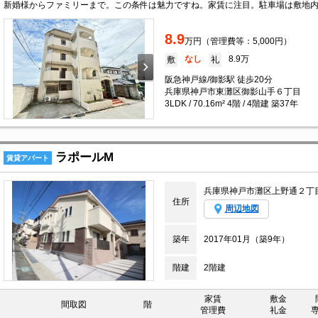
8.9
万円（管理費等：5,000円）
なし
8.9万
敷
礼
阪急神戸線/御影駅 徒歩20分
兵庫県神戸市東灘区御影山手６丁目
3LDK / 70.16m² 4階 / 4階建 築37年
ラポールM
賃貸アパート
兵庫県神戸市灘区上野通２丁
住所
周辺地図
築年
2017年01月（築9年）
階建
2階建
家賃
敷金
間取図
階
管理費
礼金