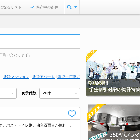
になるリスト
保存中の条件
ご覧いただけます。
賃貸マンション
|
賃貸アパート
|
賃貸一戸建て
表示件数
南向きで日当り良好。築年数では想像できないきれいなお部屋。3沿線利用可能です。バス・トイレ別。独立洗面台が便利。角部屋をお探しの方に。キッチンスペースが広め。安心の鉄筋コンクリート造。