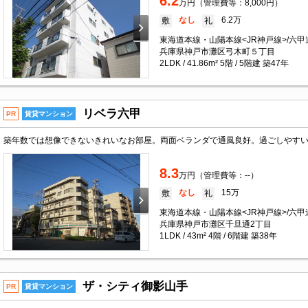
6.2
万円（管理費等：8,000円）
なし
6.2万
敷
礼
東海道本線・山陽本線<JR神戸線>/六甲
兵庫県神戸市灘区弓木町５丁目
2LDK / 41.86m² 5階 / 5階建 築47年
リベラ六甲
PR
賃貸マンション
8.3
万円（管理費等：--）
なし
15万
敷
礼
東海道本線・山陽本線<JR神戸線>/六甲
兵庫県神戸市灘区千旦通2丁目
1LDK / 43m² 4階 / 6階建 築38年
ザ・シティ御影山手
PR
賃貸マンション