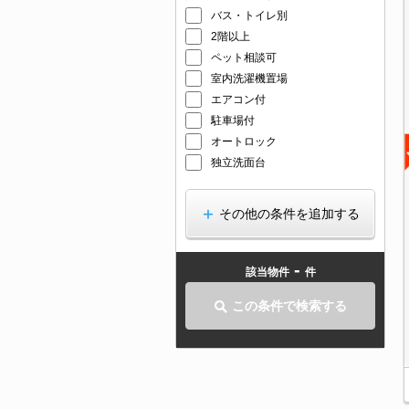
バス・トイレ別
2階以上
ペット相談可
室内洗濯機置場
エアコン付
駐車場付
オートロック
独立洗面台
その他の条件を追加する
-
該当物件
件
この条件で検索する