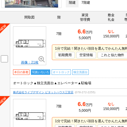
階建
7階建
家賃
敷金
間取図
階
管理費
礼金
6.6
なし
万円
7階
150,000円
5,000円
1分で完結！聞きたい項目を選んでかんたん無
初期費用
空室情報
これと似た物件
画像：21枚
本日の新着
写真いろいろ
オートロック
独立洗面台
オートロック▲独立洗面台▲エレベーター▲駐輪場
株式会社ライブデザイン ピタットハウス三宮店
(078-272-2255)
6.6
なし
万円
7階
150,000円
5,000円
1分で完結！聞きたい項目を選んでかんたん無