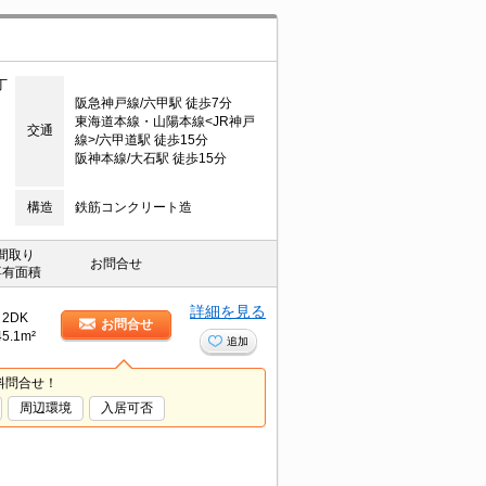
丁
阪急神戸線/六甲駅 徒歩7分
東海道本線・山陽本線<JR神戸
交通
線>/六甲道駅 徒歩15分
阪神本線/大石駅 徒歩15分
構造
鉄筋コンクリート造
間取り
お問合せ
専有面積
詳細を見る
2DK
お問合せ
45.1m²
追加
料問合せ！
周辺環境
入居可否