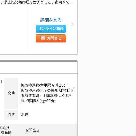
新婚様からファミリーまで。この条件は魅力ですね。家賃に注目。駐車場は敷地内。最上階の角部屋が空きました。南向きで日当り良好。宅配ボックスあり。奥様へ充実のシステムキッチン。ぜひお問い合わせください!。
詳細を見る
オンライン相談
お問合せ
目
阪急神戸線/六甲駅 徒歩15分
阪急神戸線/王子公園駅 徒歩14分
交通
東海道本線・山陽本線<JR神戸
線>/摩耶駅 徒歩22分
構造
木造
間取り
お問合せ
専有面積