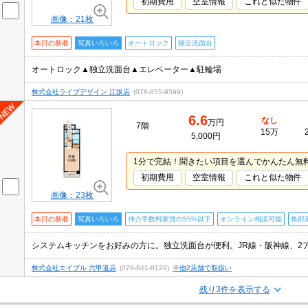
初期費用
空室情報
これと似た物件
画像：21枚
本日の新着
写真いろいろ
オートロック
独立洗面台
オートロック▲独立洗面台▲エレベーター▲駐輪場
株式会社ライブデザイン 江坂店
(078-855-9599)
6.6
なし
万円
7階
15万
5,000円
1分で完結！聞きたい項目を選んでかんたん無
初期費用
空室情報
これと似た物件
画像：23枚
本日の新着
写真いろいろ
仲介手数料家賃の55%以下
オンライン相談可能
角部
株式会社エイブル 六甲道店
(078-841-8126)
※他2店舗で取扱い
残り3件を表示する