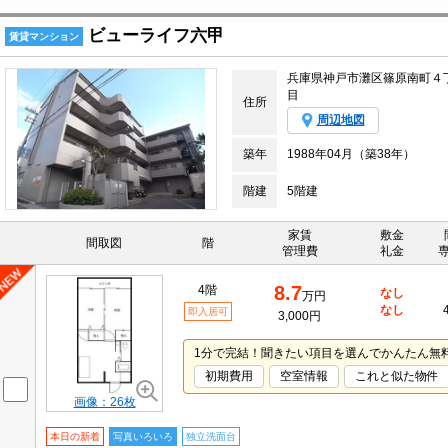
ビューライフ六甲
賃貸マンション
兵庫県神戸市灘区篠原南町４
目
住所
周辺地図
築年
1988年04月（築38年）
階建
5階建
家賃
敷金
間取図
階
管理費
礼金
8.7
4階
なし
万円
なし
即入居可
3,000円
1分で完結！聞きたい項目を選んでかんたん無
初期費用
空室情報
これと似た物件
画像：26枚
本日の新着
写真いろいろ
独立洗面台