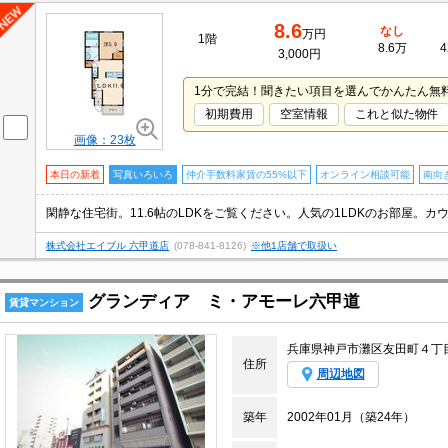
8.6
なし
万円
1階
8.6万
4
3,000円
1分で完結！聞きたい項目を選んでかんたん無
初期費用
空室情報
これと似た物件
画像：23枚
本日の新着
写真いろいろ
仲介手数料家賃の55%以下
オンライン相談可能
南向
株式会社エイブル 六甲道店
(078-841-8126)
※他1店舗で取扱い
グランディア ミ・アモーレ六甲道
賃貸マンション
兵庫県神戸市灘区友田町４丁
住所
周辺地図
築年
2002年01月（築24年）