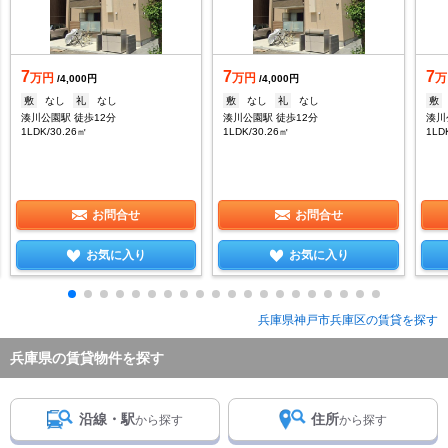
7
7
7
万円
万円
万
/4,000円
/4,000円
敷
なし
礼
なし
敷
なし
礼
なし
敷
湊川公園駅 徒歩12分
湊川公園駅 徒歩12分
湊川
1LDK/30.26㎡
1LDK/30.26㎡
1LD
お問合せ
お問合せ
お気に入り
お気に入り
兵庫県神戸市兵庫区の賃貸を探す
兵庫県の賃貸物件を探す
沿線・駅
住所
から探す
から探す