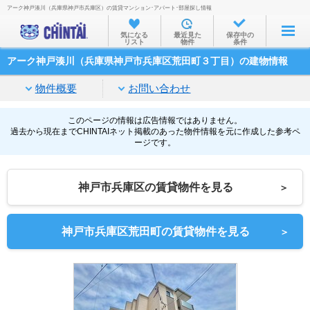
アーク神戸湊川（兵庫県神戸市兵庫区）の賃貸マンション･アパート･部屋探し情報
お部屋を探す
気になる
最近見た
保存中の
リスト
物件
条件
沿線・駅から
アーク神戸湊川（兵庫県神戸市兵庫区荒田町３丁目）の建物情報
住所から
物件概要
お問い合わせ
家賃相場から
通勤通学時間から
このページの情報は広告情報ではありません。
過去から現在までCHINTAIネット掲載のあった物件情報を元に作成した参考ペ
ージです。
物件特集から
不動産会社から
神戸市兵庫区の賃貸物件を見る
＞
TOP
神戸市兵庫区荒田町の賃貸物件を見る
＞