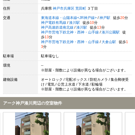
住所
兵庫県
神戸市兵庫区
荒田町
３丁目
交通
東海道本線・山陽本線<JR神戸線>
/
神戸駅
徒歩
20
分
神戸電鉄有馬線
/
湊川駅
徒歩
10
分
神戸高速鉄道南北線
/
湊川駅
徒歩
13
分
神戸市営地下鉄北神・西神・山手線
/
湊川公園駅
徒
歩
13
分
神戸市営地下鉄北神・西神・山手線
/
大倉山駅
徒歩
1
3
分
駐車場
駐車場なし
環境
--
※部屋・階数により設備が異なる場合がございます。
建物設備
オートロック / 宅配ボックス / 防犯カメラ / 集合郵便受
け / 電気 / 公営上水道 / 下水道 / 駐輪場
※部屋・階数により設備が異なる場合がございます。
アーク神戸湊川周辺の空室物件