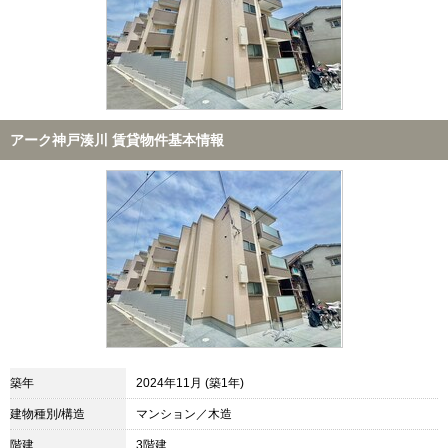
アーク神戸湊川 賃貸物件基本情報
築年
2024年11月 (築1年)
建物種別/構造
マンション／木造
階建
3階建