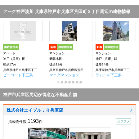
アーク神戸湊川 兵庫県神戸市兵庫区荒田町３丁目周辺の建物情報
掲載物件有
新着
掲載物件有
新着
掲載物件有
アパート
マンション
マンション
神戸（兵庫）駅
新開地駅
神戸（兵庫）駅
徒歩17分
徒歩21分
徒歩24分
兵庫県神戸市兵庫区下三条町
兵庫県神戸市兵庫区荒田町３丁目
兵庫県神戸市兵庫区下三条町
ビーコート下三条
マエダマンション
ラムール下三条
神戸市兵庫区周辺が得意な不動産店舗
株式会社エイブルＪＲ兵庫店
1193
掲載物件数:
件
オススメ