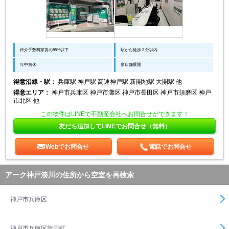
仲介手数料家賃の55%以下
駅から徒歩３分以内
年中無休
多店舗展開
得意沿線・駅：
兵庫駅 神戸駅 高速神戸駅 新開地駅 大開駅 他
得意エリア：
神戸市兵庫区 神戸市灘区 神戸市長田区 神戸市須磨区 神戸
市北区 他
この物件はLINEで不動産会社へお問合せができます！
友だち追加してLINEでお問合せ（無料）
Webでお問合せ
電話でお問合せ
アーク神戸湊川の住所から空室を再検索
神戸市兵庫区
神戸市兵庫区荒田町